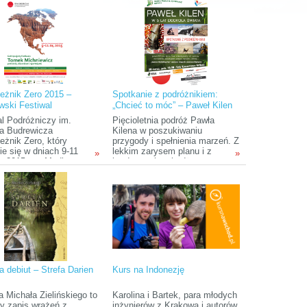
ką kulturę.
ludzie na świecie.
eżnik Zero 2015 –
Spotkanie z podróżnikiem:
wski Festiwal
„Chcieć to móc” – Paweł Kilen
niczy im. Olgierda
w pięć lat po świecie
al Podróżniczy im.
Pięcioletnia podróż Pawła
icza
da Budrewicza
Kilena w poszukiwaniu
eżnik Zero, który
przygody i spełnienia marzeń. Z
ie się w dniach 9-11
lekkim zarysem planu i z
»
»
ia 2015 r. w Mediatece
bardzo małym budżetem.
atralny 5) i Bibliotece
Udowadnia wszystkim, a
ycznej (ul.Szewska 78)
przede wszystkim sobie, że
arzenie skierowane do
powiedzenie „Chcieć, to móc”
ragnących poczuć klimat
nie jest fikcją.
owania oraz wspaniała
 do spotkania z
nikami i autorami
k. Tegoroczna edycja
 poświęcona krajom
i Północnej i Środkowej.
a debiut – Strefa Darien
Kurs na Indonezję
a Michała Zielińskiego to
Karolina i Bartek, para młodych
ty zapis wrażeń z
inżynierów z Krakowa i autorów