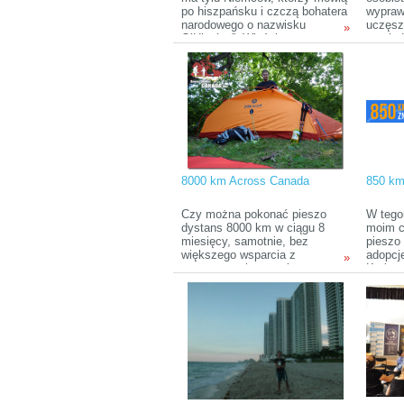
po hiszpańsku i czczą bohatera
wypraw
narodowego o nazwisku
uczęsz
»
O’Higgins”. Właśnie ta,
– połu
zasłyszana wieki temu opinia
selvy, 
na temat Chile pchnęła moje
zainteresowania w kierunku
owego chudego jak patyk kraju.
Choć od tamtego czasu minęło
już wiele lat, ciekawość
pozostała, ale decyzja o
wyjeździe zapadła dopiero
niedawno.
8000 km Across Canada
850 km
Czy można pokonać pieszo
W tego
dystans 8000 km w ciągu 8
moim 
miesięcy, samotnie, bez
pieszo
większego wsparcia z
adopcj
»
zewnątrz, mierząc się z
Karkon
różnorodnymi warunkami
będę p
klimatycznymi oraz
bardzo
terenowymi? Można, trzeba
wielu l
mieć tylko jasno określony cel.
domu. 
A taki z pewnością przyświeca
wakacj
Jakubowi Mudzie, który wraz z
swoim 
początkiem stycznia 2015 roku
dla ob
wybiera się w pieszą wyprawę
8000 km Across Canada, od
wybrzeża Pacyfiku aż po