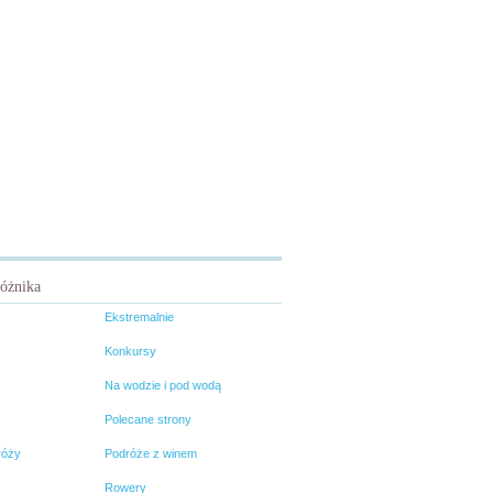
różnika
Ekstremalnie
Konkursy
Na wodzie i pod wodą
Polecane strony
róży
Podróże z winem
Rowery