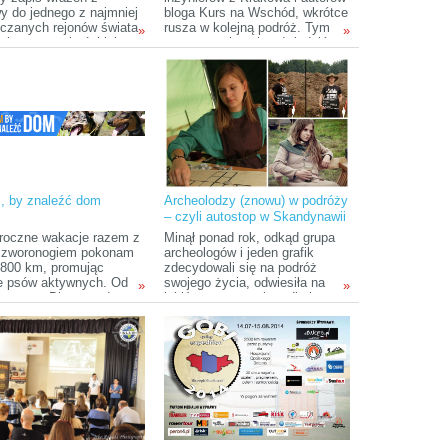
y do jednego z najmniej
bloga Kurs na Wschód, wkrótce
czanych rejonów świata
rusza w kolejną podróż. Tym
»
»
dniowoamerykańskiej
razem zamierzają odwiedzić
czyli dżungli.
Indonezję, przyjmując za cel
nie tylko relaks pod palmami,
ale także zebranie sporej ilości
materiału reporterskiego, który
ma czytelnikom ich bloga
pokazać azjatycki kraj od
podszewki. Karolina i Bartek
obierają kurs na Indonezję!
, by znaleźć dom
Archeolodzy (znowu) w podróży
– czyli autostop w Skandynawii
tropami wikingów
roczne wakacje razem z
Minął ponad rok, odkąd grupa
czworonogiem pokonam
archeologów i jeden grafik
 800 km, promując
zdecydowali się na podróż
e psów aktywnych. Od
swojego życia, odwiesiła na
»
»
oszy po Bieszczady
jakiś czas pracę i studia i
rezentować ludziom dwa
wyruszyła do Rosji. Teraz,
 aktywne psy, które od
projekt „Archeolodzy w
at nie potrafią znaleźć
Podróży” odżywa – w nieco
Pokaże również, że
zmienionym składzie (więcej
e można spędzać ze
info tutaj:
czworonogiem w fajny
http://archeolodzywpodrozy.blogspot.com/p/o-
u stron sposób.
nas.html) ruszamy tym razem
na północ!