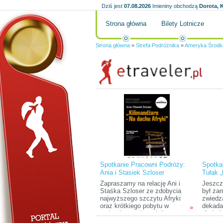
Dziś jest
07.08.2026
Imieniny obchodzą
Dorota, K
Strona główna
Bilety Lotnicze
Strona główna
»
Strefa Podróżnika
»
Ameryka Środko
Spotkanie Pracowni Podróży:
Spotka
Ania i Stasiek Szloser
Tułak 
„Kilimandżaro – na dachu
Zapraszamy na relację Ani i
Jeszcz
Afryki”
Staśka Szloser ze zdobycia
był za
najwyższego szczytu Afryki
zwiedz
oraz krótkiego pobytu w
dekada
»
parkach narodowych i na
dla lud
Zanzibarze.
przyro