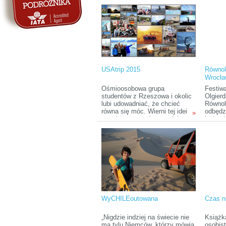
azjatyc
USAtrip 2015
Równol
Wrocła
Podróż
Ośmioosobowa grupa
Festiw
Budrew
studentów z Rzeszowa i okolic
Olgier
lubi udowadniać, że chcieć
Równol
równa się móc. Wierni tej idei
odbędz
»
co roku wyruszają w podróż
kwietn
leciwym busem z 1988 r. Na
(Pl. Te
koncie mają już cztery
Turyst
wyprawy, a teraz przygotowują
to wyd
się do następnej. Tym razem
osób p
celem są Stany Zjednoczone,
podróż
które zamierzają przejechać
okazja
wzdłuż i wszerz w trakcie
podróż
dwumiesięcznej eskapady.
książe
będzie
Ameryk
WyCHILEoutowana
Czas n
„Nigdzie indziej na świecie nie
Książk
ma tylu Niemców, którzy mówią
osobis