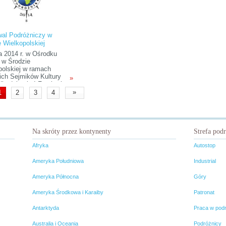
prezentacji filmów oraz relacji
podróżniczych zaproszonych
gości specjalnych. Poza tym na
każdego z uczestników czekają
liczne konkursy i atrakcje
iwal Podróżniczy w
festiwalowe.
e Wielkopolskiej
a 2014 r. w Ośrodku
y w Środzie
polskiej w ramach
ich Sejmików Kultury
»
będzie się I Festiwal
niczy zorganizowany
»
1
2
3
4
poznański Klub
ego Podróżnika. W
 Festiwalu przewidziane
ede wszystkim prelekcje
nicze, slajdowiska,
Na skróty przez kontynenty
Strefa pod
e i spotkania z
nikami. Prelegenci
Afryka
Autostop
tawią swoje
czasowe podróże po
Ameryka Południowa
Industrial
 regionach świata i
dzą związane z nimi
Ameryka Północna
Góry
e, przygody i wrażenia.
Ameryka Środkowa i Karaiby
Patronat
Antarktyda
Praca w pod
Australia i Oceania
Podróżnicy