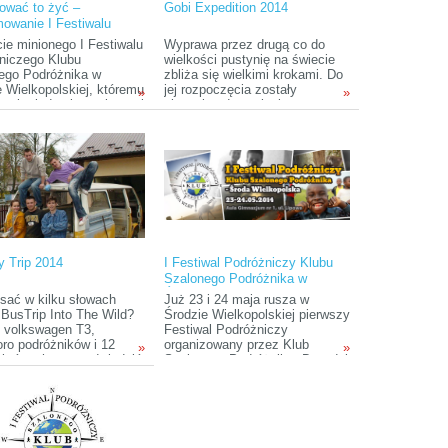
ować to żyć –
Gobi Expedition 2014
owanie I Festiwalu
niczego Klubu
cie minionego I Festiwalu
Wyprawa przez drugą co do
ego Podróżnika
niczego Klubu
wielkości pustynię na świecie
ego Podróżnika w
zbliża się wielkimi krokami. Do
e Wielkopolskiej, któremu
jej rozpoczęcia zostały
»
»
ował między innymi portal
niespełna dwa miesiące, co
er.pl, słuchacze mieli
sprawia, że jest to dobry
nie tylko przenieść się w
moment, by przypomnieć
 i niezwykle różnorodne
zainteresowanym, na czym
świata, ale i dostali
polega jej wyjątkowość.
astrzyk inspiracji, po
 na pewno niełatwo
 wysiedzieć w domu.
y Trip 2014
I Festiwal Podróżniczy Klubu
Szalonego Podróżnika w
Środzie Wielkopolskiej
isać w kilku słowach
Już 23 i 24 maja rusza w
 BusTrip Into The Wild?
Środzie Wielkopolskiej pierwszy
ni volkswagen T3,
Festiwal Podróżniczy
oro podróżników i 12
organizowany przez Klub
»
»
, które chcemy odwiedzić
Szalonego Podróżnika. Dwa dni
tygodnie, jak
festiwalowe będą składać się z
ejszym kosztem.
prezentacji prelegentów o
„Statuetkę Klubu Szalonego
Podróżnika” za najlepszą
prezentację podróżniczą,