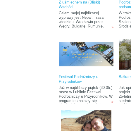
Z uśmiechem na (Bliski)
Podróż
Atlantyk.
Wschód
podsum
Podróż
Celem mojej najbliższej
W trak
Szalon
wyprawy jest Nepal. Trasa
Podróż
wiedzie z Wrocławia przez
Szalon
Węgry, Bułgarię, Rumunię,
Środzi
»
Turcję, Gruzję, Armenię, Irak
patron
(Kurdystan), Iran, Pakistan,
Etravel
Indie, Nepal. Łącznie 15 tysięcy
okazję 
kilometrów, samotnie,
odległe
autostopem. Wyprawa jest
części 
częścią projektu pod nazwą ,,Z
spory z
uśmiechem na (Bliski)
którym
Wschód”.
będzie
Festiwal Podróżniczy u
Bałkan
Przyrodników
Już w najbliższy piątek (30.05.)
Jak op
rusza w Lublinie Festiwal
projekt
Podróżniczy u Przyrodników. W
26-let
programie znalazły się
siedmi
»
slajdowiska z całego świata:
krajów
Kolumbia, Antarktyda,
w trzy 
Portugalia, Niemcy, Słowenia,
najmni
Chorwacja) oraz z Polski
(Opolszczyzna i Białowieski
Park Narodowy). Ideą Festiwalu