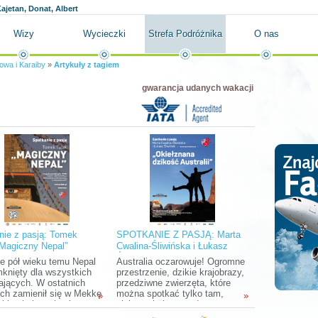
ajetan, Donat, Albert
Wizy
Wycieczki
Strefa Podróżnika
O nas
wa i Karaiby
»
Artykuły z tagiem
gwarancja udanych wakacji
nie z pasją: Tomek
SPOTKANIE Z PASJĄ: Marta
„Magiczny Nepal”
Cwalina-Śliwińska i Łukasz
Śliwiński "Okiełznana dzikość
e pół wieku temu Nepal
Australia oczarowuje! Ogromne
Australii"
mknięty dla wszystkich
przestrzenie, dzikie krajobrazy,
ających. W ostatnich
przedziwne zwierzęta, które
ch zamienił się w Mekkę
można spotkać tylko tam,
»
»
zi kochających góry,
ciekawa kultura, a do tego
dę i egzotyczną,
chyba najbardziej wyluzowani