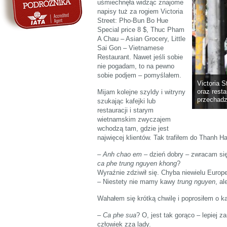
uśmiechnęła widząc znajome
napisy tuż za rogiem Victoria
Street: Pho-Bun Bo Hue
Special price 8 $, Thuc Pham
A Chau – Asian Grocery, Little
Sai Gon – Vietnamese
Restaurant. Nawet jeśli sobie
nie pogadam, to na pewno
sobie podjem – pomyślałem.
Victoria S
oraz rest
Mijam kolejne szyldy i witryny
przechadz
szukając kafejki lub
restauracji i starym
wietnamskim zwyczajem
wchodzą tam, gdzie jest
najwięcej klientów. Tak trafiłem do Thanh Ha
–
Anh chao em
– dzień dobry – zwracam si
ca phe trung nguyen khong
?
Wyraźnie zdziwił się. Chyba niewielu Euro
– Niestety nie mamy kawy
trung nguyen
, a
Wahałem się krótką chwilę i poprosiłem o 
–
Ca phe sua
? O, jest tak gorąco – lepiej 
człowiek zza lady.