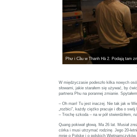
Phư i Cầu w Thanh Hà 2. Podają tam zn
W międzyczasie podeszło kilka nowych os
słowami, jakie starałem się używać, by ćw
partnera Phu na porannej zmianie. Spytałem 
– Oh man! Tu jest inaczej. Nie tak jak w W
„rozbici”, każdy ciężko pracuje i dba o swój
– Trochę szkoda – na w pół stwierdziłem, n
Quang pokiwał głową. Ma 26 lat. Musiał zre
córka i musi utrzymać rodzinę. Jego 20-letn
mnie o Polskę i o polskich Wietnamczyków