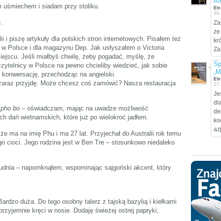
Af
uśmiechem i siadam przy stoliku.
Etr
30
.
Za
ze
 i piszę artykuły dla polskich stron internetowych. Pisałem też
kr
y w Polsce i dla magazynu Dep. Jak usłyszałem o Victoria
Za
ejscu. Jeśli miałbyś chwilę, żeby pogadać, myślę, że
Sp
telnicy w Polsce na pewno chcieliby wiedzieć, jak sobie
„M
 konwersację, przechodząc na angielski.
Etr
 zaraz przyjdę. Może chcesz coś zamówić? Nasza restauracja
27
Je
dl
ę
pho bo
– oświadczam, mając na uwadze możliwość
de
ch dań wietnamskich, które już po wielokroć jadłem.
ko
az
 że ma na imię Phu i ma 27 lat. Przyjechał do Australii rok temu
ego cioci. Jego rodzina jest w Ben Tre – stosunkowo niedaleko
udnia – napomknąłem, wspominając sajgoński akcent, który
ardzo duża. Do tego osobny talerz z tajską bazylią i kiełkami
przyjemnie kręci w nosie. Dodaję świeżej ostrej papryki,