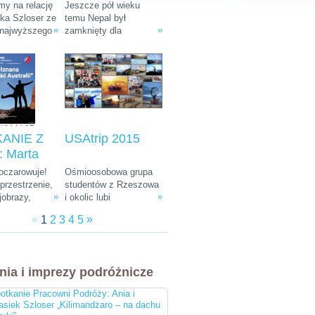
: Ania i
Tułak „Magiczny
y na relację
Jeszcze pół wieku
k Szloser
Nepal”
śka Szloser ze
temu Nepal był
»
»
 najwyższego
zamknięty dla
andżaro –
fryki oraz
wszystkich
u Afryki”
 pobytu w
zwiedzających. W
arodowych i
ostatnich dekadach
arze.
zamienił się w Mekkę
dla ludzi kochających
góry, przyrodę i
egzotyczną, azjatycką
kulturę.
ANIE Z
USAtrip 2015
 Marta
a-
 oczarowuje!
Ośmioosobowa grupa
ka i
rzestrzenie,
studentów z Rzeszowa
»
»
jobrazy,
i okolic lubi
 Śliwiński
e zwierzęta,
udowadniać, że chcieć
znana
«
»
1
2
3
4
5
żna spotkać
równa się móc. Wierni
 Australii"
, ciekawa
tej idei co roku
 do tego
wyruszają w podróż
bardziej
leciwym busem z 1988
nia i imprezy podróżnicze
i ludzie na
r. Na koncie mają już
cztery wyprawy, a teraz
otkanie Pracowni Podróży: Ania i
przygotowują się do
asiek Szloser „Kilimandżaro – na dachu
następnej. Tym razem