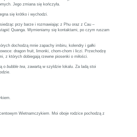
jomych. Jego zmiana się kończyła.
gna się krótko i wychodzi.
iedząc przy barze i rozmawiając z Phu oraz z Cau –
zastąpić Quanga. Wymieniamy się kontaktami, po czym ruszam
órych dochodzą mnie zapachy imbiru, kolendry i gałki
woce: dragon fruit, limonki, chom-chom i liczi. Przechodzę
mi, z których dobiegają rzewne piosenki o miłości.
ją o
bubble tea
, zawartą w szyldzie lokalu. Za ladą stoi
odzie.
ykiem.
ocentowym Wietnamczykiem. Moi oboje rodzice pochodzą z