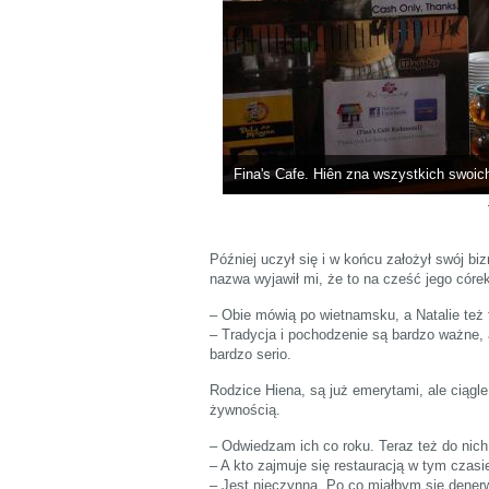
Fina's Cafe. Hiên zna wszystkich swoich
Później uczył się i w końcu założył swój b
nazwa wyjawił mi, że to na cześć jego córek –
– Obie mówią po wietnamsku, a Natalie też
– Tradycja i pochodzenie są bardzo ważne, a
bardzo serio.
Rodzice Hiena, są już emerytami, ale ciąg
żywnością.
– Odwiedzam ich co roku. Teraz też do nich
– A kto zajmuje się restauracją w tym czas
– Jest nieczynna. Po co miałbym się dener