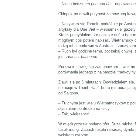
– Niech będzie
ca phe sua da
– odpowiadam 
Chłopak po chwili przynosi zamówioną kawę
– Nazywam się Tomek, podróżuję po Australii
artykuły dla Que Viet – wietnamskiej gazet
Street pomyślałem, że napiszę coś o tym mi
mógłbym coś potem napisać. Wietnamscy czy
radzą ich ziomkowie w Australii – zaczynam
– Ruch był godzinę temu, poczekaj chwilę,
jest znana z
banh xeo
.
Ponownie chwilę się zastanawiam – wezm
porównania jednego z najbardziej tradycyjny
Zjawił się po 3 minutach. Dowiedziałem się,
i pracuje w Thanh Ha 2, bo to restauracja j
od Saigonu.
– Tu chyba jest wielu Wietnamczyków z poł
słyszałem po drodze na ulicy.
– Tak, większość.
W międzyczasie podano
pho
. Duża micha. B
fasoli mung. Zapach rosołu i świeżej dymki 
wciskam cytrynę.