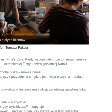
 stałych klientów.
fot. Tomasz Pakuła
iznes. Fina’s Cafe. Kiedy wspomniałem, że to niewietnamska
 czteroletniej Fiony i dziewięcioletniej Natalii.
 trochę pisze – mówi z dumą.
 język przypomina ci, gdzie jest twoja ojczyzna – dodaje
le prowadzą w Sajgonie mały sklep ze zdrową wegetariańską
 jadę – w styczniu.
ie, gdy wyjeżdżasz? – zapytuję.
wować, i myśleć o tym, czy wszystko jest w porządku.