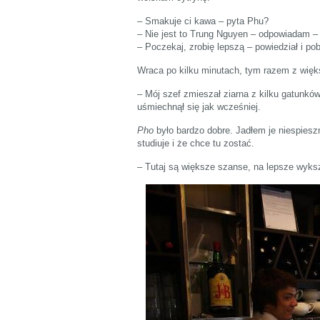
– Smakuje ci kawa – pyta Phu?
– Nie jest to Trung Nguyen – odpowiadam –
– Poczekaj, zrobię lepszą – powiedział i po
Wraca po kilku minutach, tym razem z więk
– Mój szef zmieszał ziarna z kilku gatunków,
uśmiechnął się jak wcześniej.
Pho
było bardzo dobre. Jadłem je niespies
studiuje i że chce tu zostać.
– Tutaj są większe szanse, na lepsze wyksz