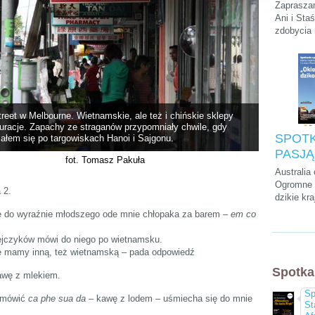
Podróży
Zapraszam
Stasie
Ani i Sta
zdobycia
„Kilim
szczytu A
na dach
krótkiego
parkach n
na Zanzib
treet w Melbourne. Wietnamskie, ale też i chińskie sklepy
auracje. Zapachy ze straganów przypomniały chwile, gdy
SPOTK
ałem się po targowiskach Hanoi i Sajgonu.
PASJĄ:
fot. Tomasz Pakuła
Cwalin
Australia
Śliwińs
Ogromne p
 2.
dzikie kra
Łukasz
przedziwn
ę do wyraźnie młodszego ode mnie chłopaka za barem –
em co
"Okieł
które mo
dzikość
tylko tam
pejczyków mówi do niego po wietnamsku.
kultura, a
le mamy inną, też wietnamską – pada odpowiedź
chyba naj
Spotka
wyluzowan
kawę z mlekiem.
świecie.
Sp
zamówić
ca phe sua da
– kawę z lodem – uśmiecha się do mnie
St