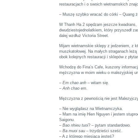
restauracjach i o swoich wietnamskich zna
– Muszę szybko wracać do córki – Quang że
W Thanh Ha 2 spędzam jeszcze kwadrans, s
dwudziestojednolatkiem, który przyszedł 
dalej wzdłuż Victoria Street.
Mijam wietnamskie sklepy z jedzeniem, z kt
muszkatołowej. Na małych straganach leżą o
obok kolejnych restauracji i sklepów z płyta
Wchodzę do Fina’s Cafe, kuszony informac
mężczyzna w moim wieku o malezyjskiej ur
–
Em chao anh
– witam się.
–
Anh chao em
.
Mężczyzna z pewnością nie jest Malezyjcz
– Nie wyglądasz na Wietnamczyka.
– Mam na imię Hien Nguyen i jestem stupr
Saigonu.
–
Bao nhieu tuoi
? – pytam standardowo.
–
Ba muoi sau
– trzydzieści sześć.
– A z którego miesiąca jesteś?