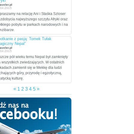
ryki”
celem są Stany
aveler.pl
.04.2015
Zjednoczone, które
praszamy na relację Ani i Staśka Szloser
zamierzają przejechać
 zdobycia najwyższego szczytu Afryki oraz
wzdłuż i wszerz w
ótkiego pobytu w parkach narodowych i na
trakcie dwumiesięcznej
nzibarze.
eskapady.
otkanie z pasją: Tomek Tułak
agiczny Nepal”
aveler.pl
.04.2015
szcze pół wieku temu Nepal był zamknięty
a wszystkich zwiedzających. W ostatnich
kadach zamienił się w Mekkę dla ludzi
chających góry, przyrodę i egzotyczną,
jatycką kulturę.
«
»
1
2
3
4
5