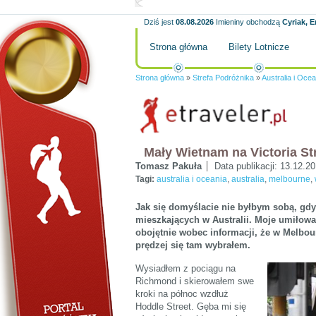
Dziś jest
08.08.2026
Imieniny obchodzą
Cyriak, E
Strona główna
Bilety Lotnicze
Strona główna
»
Strefa Podróżnika
»
Australia i Ocea
Mały Wietnam na Victoria St
Tomasz Pakuła
Data publikacji:
13.12.2
Tagi:
australia i oceania
,
australia
,
melbourne
,
Jak się domyślacie nie byłbym sobą, gd
mieszkających w Australii. Moje umiłowan
obojętnie wobec informacji, że w Melbou
prędzej się tam wybrałem.
Wysiadłem z pociągu na
Richmond i skierowałem swe
kroki na północ wzdłuż
Hoddle Street. Gęba mi się