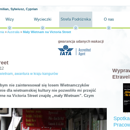
milian, Sylwiusz, Cyprian
Wizy
Wycieczki
Strefa Podróżnika
O nas
nia
»
Australia
»
Mały Wietnam na Victoria Street
gwarancja udanych wakacji
reet
012
Wypraw
wietnam
,
awantura w kraju kangurów
Etravel
ybym nie zainteresował się losem Wietnamczyków
ie dla wietnamskiej kultury nie pozwoliło mi przejść
rne na Victoria Street znajdę „mały Wietnam”. Czym
Spotka
Pracow