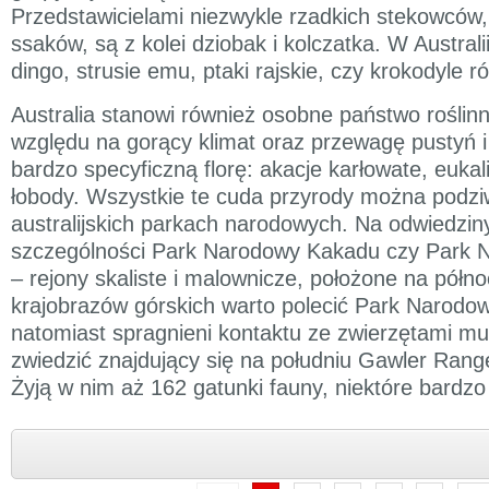
Przedstawicielami niezwykle rzadkich stekowców,
ssaków, są z kolei dziobak i kolczatka. W Australi
dingo, strusie emu, ptaki rajskie, czy krokodyle 
Australia stanowi również osobne państwo roślin
względu na gorący klimat oraz przewagę pustyń 
bardzo specyficzną florę: akacje karłowate, eukal
łobody. Wszystkie te cuda przyrody można podzi
australijskich parkach narodowych. Na odwiedzin
szczególności Park Narodowy Kakadu czy Park N
– rejony skaliste i malownicze, położone na półno
krajobrazów górskich warto polecić Park Narodow
natomiast spragnieni kontaktu ze zwierzętami mu
zwiedzić znajdujący się na południu Gawler Rang
Żyją w nim aż 162 gatunki fauny, niektóre bardzo