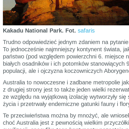
Kakadu National Park. Fot.
safaris
Trudno odpowiedzieć jednym zdaniem na pytanie, j
To jednocześnie najmniejszy kontynent świata, ja
państwo (pod względem powierzchni 6. miejsce n
białych osadników i ich potomków stanowiących 9
populacji, ale i ojczyzna koczowniczych Aboryge
Australia to nowoczesne i zadbane metropolie ja
z drugiej strony jest to także jeden wielki rezerw
ze względu na wyjątkową izolację wytworzyły się
życia i przetrwały endemiczne gatunki fauny i flor
Te przeciwieństwa można by mnożyć, ale wniose
choć Australia jest z pewnością wielkim przyczół