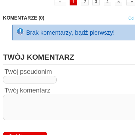
«
»
1
2
3
4
5
KOMENTARZE (0)
Od 
Brak komentarzy, bądź pierwszy!
TWÓJ KOMENTARZ
Twój pseudonim
Twój komentarz