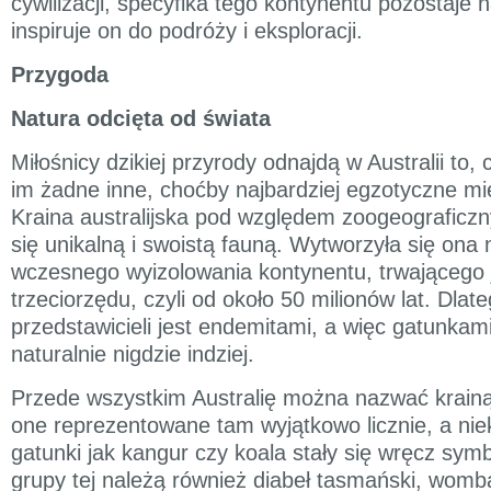
cywilizacji, specyfika tego kontynentu pozostaje 
inspiruje on do podróży i eksploracji.
Przygoda
Natura odcięta od świata
Miłośnicy dzikiej przyrody odnajdą w Australii to,
im żadne inne, choćby najbardziej egzotyczne mie
Kraina australijska pod względem zoogeograficz
się unikalną i swoistą fauną. Wytworzyła się ona
wczesnego wyizolowania kontynentu, trwającego 
trzeciorzędu, czyli od około 50 milionów lat. Dlat
przedstawicieli jest endemitami, a więc gatunkam
naturalnie nigdzie indziej.
Przede wszystkim Australię można nazwać krainą
one reprezentowane tam wyjątkowo licznie, a ni
gatunki jak kangur czy koala stały się wręcz sym
grupy tej należą również diabeł tasmański, womba