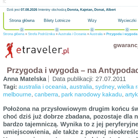
Dziś jest
07.08.2026
Imieniny obchodzą
Dorota, Kajetan, Donat, Albert
Strona główna
Bilety Lotnicze
Wizy
Wycieczki
Strona główna
»
Strefa Podróżnika
»
Australia i Oceania
»
Australia
»
Przygoda i wygoda
gwaranc
Przygoda i wygoda – na Antypoda
Anna Matelska
Data publikacji:
27.07.2011
Tagi:
australia i oceania
,
australia
,
sydney
,
wielka 
melbourne
,
canberra
,
park narodowy kakadu
,
artyk
Położona na przysłowiowym drugim końcu świ
choć dziś już dobrze zbadana, pozostaje dla 
bardzo tajemniczą. Wynika to z jej peryferyjn
umiejscowienia, ale także z pewnej nieokreśl