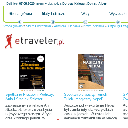
Dziś jest
07.08.2026
Imieniny obchodzą
Dorota, Kajetan, Donat, Albert
Strona główna
Bilety Lotnicze
Wizy
Wycieczki
Strona główna
»
Strefa Podróżnika
»
Australia i Oceania
»
Nowa Zelandia
»
Artykuły z ta
Spotkanie Pracowni Podróży:
Spotkanie z pasją: Tomek
SP
Ania i Stasiek Szloser
Tułak „Magiczny Nepal”
Cwa
„Kilimandżaro – na dachu
Śli
Zapraszamy na relację Ani i
Jeszcze pół wieku temu Nepal
Au
Afryki”
Aus
Staśka Szloser ze zdobycia
był zamknięty dla wszystkich
prz
najwyższego szczytu Afryki
zwiedzających. W ostatnich
prz
oraz krótkiego pobytu w
dekadach zamienił się w Mekkę
mo
»
»
parkach narodowych i na
dla ludzi kochających góry,
cie
Zanzibarze.
przyrodę i egzotyczną,
chy