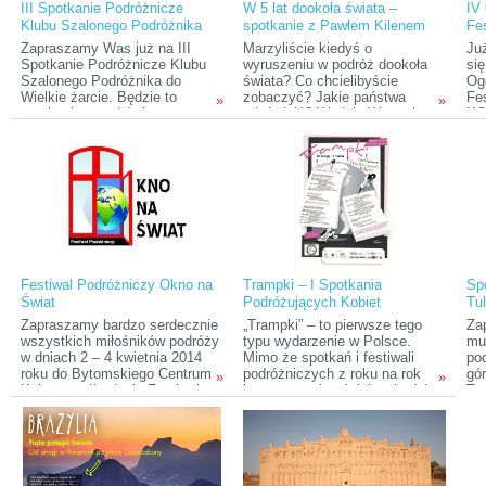
III Spotkanie Podróżnicze
W 5 lat dookoła świata –
IV
festiwalowe.
różnych regionach świata i
Klubu Szalonego Podróżnika
spotkanie z Pawłem Kilenem
Fe
opowiedzą związane z nimi
K
historie, przygody i wrażenia.
Zapraszamy Was już na III
Marzyliście kiedyś o
Ju
Spotkanie Podróżnicze Klubu
wyruszeniu w podróż dookoła
się
Szalonego Podróżnika do
świata? Co chcielibyście
Og
Wielkie żarcie. Będzie to
zobaczyć? Jakie państwa
Fe
»
»
spotkanie przed świąteczne, w
odwiedzić? Wydaje Wam się,
KO
związku z tym odbędą się dwie
że taka podróż to nierealny i
org
prezentacje podróżnicze, gdyż
odległy pomysł? Już niedługo
Ak
kwietniowe spotkanie się nie
będziecie mieli okazję się
pr
odbędzie.
przekonać, że to nic bardziej
Ma
mylnego! Niepowtarzalna
od
okazja, aby posłuchać o
Ol
niesamowitej wyprawie równie
stu
niesamowitego człowieka – o
pięcioletniej podróży Pawła
Kilena dookoła świata.
Festiwal Podróżniczy Okno na
Trampki – I Spotkania
Sp
Świat
Podróżujących Kobiet
Tul
prz
Zapraszamy bardzo serdecznie
„Trampki” – to pierwsze tego
Za
wszystkich miłośników podróży
typu wydarzenie w Polsce.
mul
w dniach 2 – 4 kwietnia 2014
Mimo że spotkań i festiwali
po
roku do Bytomskiego Centrum
podróżniczych z roku na rok
gór
»
»
Kultury na II edycję Festiwalu
jest coraz więcej, jak twierdzi
Ta
Podróżniczego "Okno na
główna pomysłodawczyni i
Świat"!
organizatorka imprezy Anita
Demianowicz, na większości z
nich królują panowie. Przyszła
pora, aby zmienić ten trend.