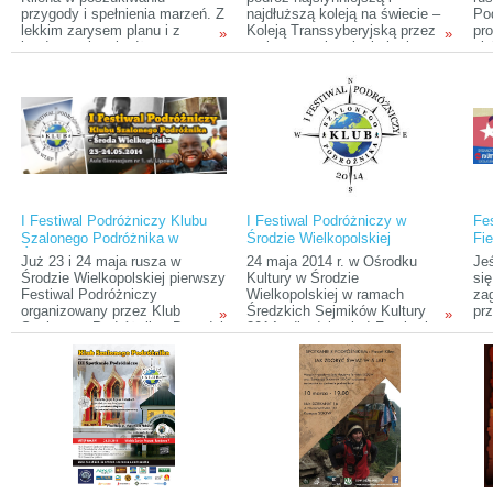
przygody i spełnienia marzeń. Z
najdłuższą koleją na świecie –
Po
lekkim zarysem planu i z
Koleją Transsyberyjską przez
pro
»
»
bardzo małym budżetem.
mało znane i rozległe krainy
sla
Udowadnia wszystkim, a
północnej Azji.
Kol
przede wszystkim sobie, że
Por
powiedzenie „Chcieć, to móc”
Cho
nie jest fikcją.
(Op
Pa
jes
prz
rej
I Festiwal Podróżniczy Klubu
I Festiwal Podróżniczy w
Fes
Szalonego Podróżnika w
Środzie Wielkopolskiej
Fi
Środzie Wielkopolskiej
Już 23 i 24 maja rusza w
24 maja 2014 r. w Ośrodku
Jeś
Środzie Wielkopolskiej pierwszy
Kultury w Środzie
się
Festiwal Podróżniczy
Wielkopolskiej w ramach
zag
organizowany przez Klub
Średzkich Sejmików Kultury
prz
»
»
Szalonego Podróżnika. Dwa dni
2014 odbędzie się I Festiwal
gor
festiwalowe będą składać się z
Podróżniczy zorganizowany
kub
prezentacji prelegentów o
przez poznański Klub
ma
„Statuetkę Klubu Szalonego
Szalonego Podróżnika. W
– 7
Podróżnika” za najlepszą
ramach Festiwalu przewidziane
Wr
prezentację podróżniczą,
są przede wszystkim prelekcje
Fie
prezentacji filmów oraz relacji
podróżnicze, slajdowiska,
Kul
podróżniczych zaproszonych
dyskusje i spotkania z
Ka
gości specjalnych. Poza tym na
podróżnikami. Prelegenci
pot
każdego z uczestników czekają
przedstawią swoje
liczne konkursy i atrakcje
dotychczasowe podróże po