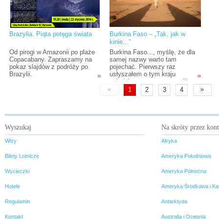
Brazylia. Piąta potęga świata
Burkina Faso – „Tak, jak w
kinie...”
Od pirogi w Amazonii po plaże
Burkina Faso..., myślę, że dla
Copacabany. Zapraszamy na
samej nazwy warto tam
pokaz slajdów z podróży po
pojechać. Pierwszy raz
Brazylii.
usłyszałem o tym kraju
»
»
oglądając zaangażowany film
rodem z Czarnego Lądu.
«
»
1
2
3
4
Przedostał się on do
europejskich mediów, tylko
dlatego, że zdobył pierwszą
nagrodę na panafrykańskim
festiwalu filmu i telewizji w
Wyszukaj
Na skróty przez kon
Wagadugu. To tez piękna
nazwa. Wówczas zapragnąłem
Wizy
Afryka
kiedyś tam wyruszyć.
Bilety Lotnicze
Ameryka Południowa
Wycieczki
Ameryka Północna
Hotele
Ameryka Środkowa i Ka
Regulamin
Antarktyda
Kontakt
Australia i Oceania