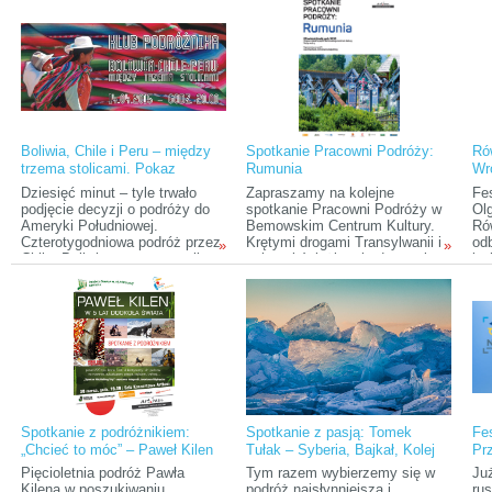
azjatycką kulturę.
lud
Boliwia, Chile i Peru – między
Spotkanie Pracowni Podróży:
Ró
trzema stolicami. Pokaz
Rumunia
Wr
slajdów z podróży
Pod
Dziesięć minut – tyle trwało
Zapraszamy na kolejne
Fes
Bu
podjęcie decyzji o podróży do
spotkanie Pracowni Podróży w
Ol
Ameryki Południowej.
Bemowskim Centrum Kultury.
Rów
Czterotygodniowa podróż przez
Krętymi drogami Transylwanii i
odb
»
»
Chile, Boliwię z metą w stolicy
polnymi ścieżkami udamy się w
kwi
Peru – Limie okazała się
podróż po Rumunii.
(Pl
również spontaniczna i
Tu
nieprzewidywalna, jak decyzja,
to
by w nią wyruszyć.
os
po
oka
pod
ks
bę
Am
Spotkanie z podróżnikiem:
Spotkanie z pasją: Tomek
Fe
„Chcieć to móc” – Paweł Kilen
Tułak – Syberia, Bajkał, Kolej
Pr
w pięć lat po świecie
Transsyberyjska
Pięcioletnia podróż Pawła
Tym razem wybierzemy się w
Już
Kilena w poszukiwaniu
podróż najsłynniejszą i
rus