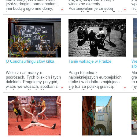
opowieści.
nas
jeżdżą drogimi samochodami,
widoczne akcenty.
wpa
po
inni budują ogromne domy,
Postanowiłam je ze sobą
ni
»
»
na
kupują najnowsze telewizory, a
zestawić. Francja okiem Polki.
wz
reg
ja cały mój kapitał inwestuję w
Co my, a co oni?
i t
roz
podróże.
po
sz
Kar
Nas
gra
Tur
Wę
tri
prz
O Couchsurfingu słów kilka
Tanie wakacje w Pradze
We
zło
Wielu z nas marzy o
Praga to jedna z
Ma
podróżach. Tych bliskich i tych
najpiękniejszych europejskich
gra
dalekich. Pragniemy przygód,
stolic i w dodatku znajdująca
to 
wiatru we włosach, spotkań z
się tuż za polską granicą.
my
»
»
inspirującymi ludźmi i
Stolica Czech może
dr
niezapomnianych wspomnień.
poszczycić się piękną
bez
Większość z wymienionych
architekturą, najlepszym piwem
tan
możemy zapewne osiągnąć
i niepowtarzalnym klimatem,
cha
pakując plecak i ruszając przed
który oferuje turystom.
dob
siebie, jednak skąd wziąć tę
Niezwykły klimat tworzą także
to
przysłowiową „wisienkę”
przemili Czesi. Nic dziwnego,
zja
dopełniającą całość? W jaki
że chętnie się tam wraca. Jak
dy
sposób zmienić marzenia we
na stolicę przystało, jest tam
to
wspomnienia i do tego nie
dość drogo, pomimo że
ud
zbankrutować? Dziś właśnie o
płatności dokonujemy
Bud