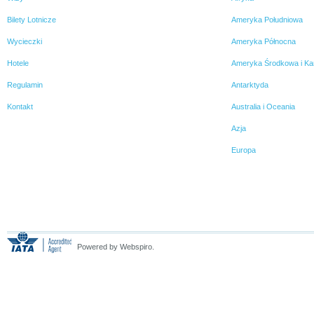
się co dalej. A czasu było
niewiele – dwa tygodnie, by
Bilety Lotnicze
Ameryka Południowa
znaleźć zakwaterowanie i
zorganizować pobyt.
Wycieczki
Ameryka Północna
Hotele
Ameryka Środkowa i Ka
Regulamin
Antarktyda
Kontakt
Australia i Oceania
Azja
Europa
Powered by Webspiro.