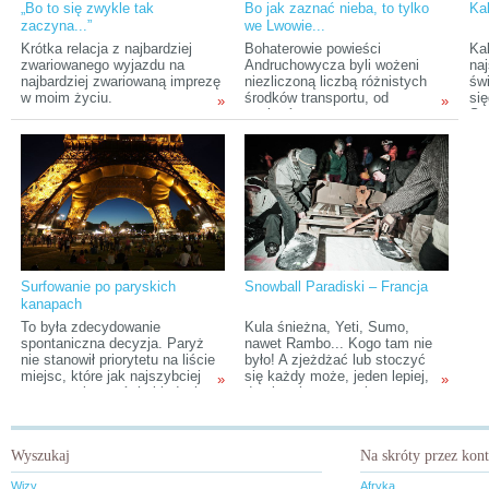
„Bo to się zwykle tak
Bo jak zaznać nieba, to tylko
Kal
tym. Dziś o Couchsurfingu.
zazwyczaj w koronach
zło
zaczyna...”
we Lwowie...
czeskich. Na czym więc
moż
zaoszczędzić, jak dojechać i
nie
Krótka relacja z najbardziej
Bohaterowie powieści
Kal
gdzie spać, żeby nie
na
zwariowanego wyjazdu na
Andruchowycza byli wożeni
naj
zbankrutować?
Pr
najbardziej zwariowaną imprezę
niezliczoną liczbą różnistych
św
na 
w moim życiu.
środków transportu, od
się
»
»
pociągów począwszy, przez
Sz
helikoptery, na wehikułach typu
me
Chrysler Imperial skończywszy.
sp
Bez względu na to, jaki pojazd
ma
wybierze podróżnik, by dotrzeć
nie
do Ukrainy, przygoda z tym
tys
krajem niewątpliwie zaczyna się
na
już na samej granicy.
kul
Ind
Surfowanie po paryskich
Snowball Paradiski – Francja
kanapach
To była zdecydowanie
Kula śnieżna, Yeti, Sumo,
spontaniczna decyzja. Paryż
nawet Rambo... Kogo tam nie
nie stanowił priorytetu na liście
było! A zjeżdżać lub stoczyć
miejsc, które jak najszybciej
się każdy może, jeden lepiej,
»
»
muszę zobaczyć, był jednak
drugi – nieco gorzej.
marzeniem Agnieszki, mojej
towarzyszki podróży. Bilety na
przelot wykupiłyśmy w przerwie
Wyszukaj
Na skróty przez kon
pomiędzy zakupami, dopiero
potem zaczęłyśmy zastanawiać
Wizy
Afryka