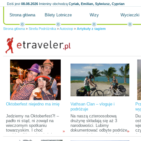
Dziś jest
08.08.2026
Imieniny obchodzą
Cyriak, Emilian, Sylwiusz, Cyprian
Strona główna
Bilety Lotnicze
Wizy
Wycieczki
Strona główna
»
Strefa Podróżnika
»
Autostop
»
Artykuły z tagiem
Oktoberfest niejedno ma imię
Vathsan Clan – vloguje i
Prz
podróżuje
wy
Jedziemy na Oktoberfest?! –
Na naszą czteroosobową
Du
padło ni stąd, ni zowąd na
drużynę składają się aż 3
ost
wieczornym spotkaniu
narodowości. Lubimy
wj
towarzyskim. I choć
dokumentować odbyte podróże,
cz
»
»
znajdowaliśmy się właśnie na
a ze względu na multi-culti
ów
„drugim końcu” Niemiec, rano
charakter rodziny postawiliśmy
Kon