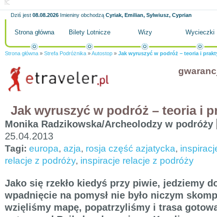
Dziś jest
08.08.2026
Imieniny obchodzą
Cyriak, Emilian, Sylwiusz, Cyprian
Strona główna
Bilety Lotnicze
Wizy
Wycieczki
Strona główna
»
Strefa Podróżnika
»
Autostop
»
Jak wyruszyć w podróż – teoria i prakt
gwaranc
Jak wyruszyć w podróż – teoria i p
Monika Radzikowska/Archeolodzy w podróży
25.04.2013
Tagi:
europa
,
azja
,
rosja część azjatycka
,
inspiracj
relacje z podróży
,
inspiracje relacje z podróży
Jako się rzekło kiedyś przy piwie, jedziemy d
wpadnięcie na pomysł nie było niczym skomp
wzięliśmy mapę, popatrzyliśmy i trasa gotowa