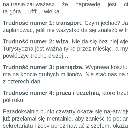
na trasie zauważasz… że… naprawdę… jest… ci
ta góra… ufff… wielka…
Trudność numer 1: transport.
Czym jechać? Ja
zaplanować, jeśli nie wszystko da się znaleźć w I
Trudność numer 2: wiza.
Nie da się bez niej wj
Turystyczna jest ważna tylko przez miesiąc, a my
powłóczyć trochę dłużej…
Trudność numer 3: pieniądze.
Wyprawa kosztuje
ma na koncie grubych milionów. Nie stać nas na d
z czterech dań.
Trudność numer 4: praca i uczelnia
, które trz
pół roku.
Paradoksalnie punkt czwarty okazał się najłatwiej
już przełamał się mentalnie, aby zanieść to poda
sekretariatu i żeby porozmawiać z szefem, okazał