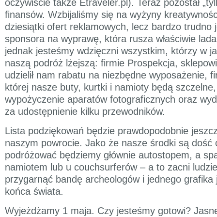
oczywiście także Etraveler.pl). Teraz pozostał „ty
finansów. Wzbijaliśmy się na wyżyny kreatywnośc
dziesiątki ofert reklamowych, lecz bardzo trudno 
sponsora na wyprawę, która rusza właściwie lada
jednak jesteśmy wdzięczni wszystkim, którzy w ja
naszą podróż lżejszą: firmie Prospekcja, sklepowi
udzielił nam rabatu na niezbędne wyposażenie, fi
której nasze buty, kurtki i namioty będą szczeln
wypożyczenie aparatów fotograficznych oraz wy
za udostępnienie kilku przewodników.
Lista podziękowań będzie prawdopodobnie jeszcz
naszym powrocie. Jako że nasze środki są dość 
podróżować będziemy głównie autostopem, a sp
namiotem lub u couchsurferów – a to zacni ludzie
przygarnąć bandę archeologów i jednego grafika 
końca świata.
Wyjeżdżamy 1 maja. Czy jesteśmy gotowi? Jasne