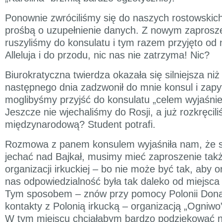
Ponownie zwróciliśmy się do naszych rostowskic
prośbą o uzupełnienie danych. Z nowym zapros
ruszyliśmy do konsulatu i tym razem przyjęto od
Alleluja i do przodu, nic nas nie zatrzyma! Nic?
Biurokratyczna twierdza okazała się silniejsza ni
następnego dnia zadzwonił do mnie konsul i zapyt
moglibyśmy przyjść do konsulatu „celem wyjaśnien
Jeszcze nie wjechaliśmy do Rosji, a już rozkręcil
międzynarodową? Student potrafi.
Rozmowa z panem konsulem wyjaśniła nam, że s
jechać nad Bajkał, musimy mieć zaproszenie także
organizacji irkuckiej – bo nie może być tak, aby 
nas odpowiedzialność była tak daleko od miejsca
Tym sposobem – znów przy pomocy Polonii Dona
kontakty z Polonią irkucką – organizacją „Ogniwo
W tym miejscu chciałabym bardzo podziękować