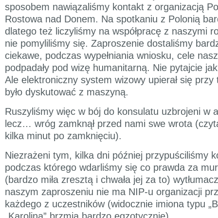
sposobem nawiązaliśmy kontakt z organizacją Po
Rostowa nad Donem. Na spotkaniu z Polonią bar
dlatego też liczyliśmy na współpracę z naszymi r
nie pomyliliśmy się. Zaproszenie dostaliśmy bar
ciekawe, podczas wypełniania wniosku, cele nasz
podpadały pod wizę humanitarną. Nie pytajcie ja
Ale elektroniczny system wizowy upierał się przy t
było dyskutować z maszyną.
Ruszyliśmy więc w bój do konsulatu uzbrojeni w a
lecz… wróg zamknął przed nami swe wrota (czytaj
kilka minut po zamknięciu).
Niezrażeni tym, kilka dni później przypuściliśmy k
podczas którego wdarliśmy się co prawda za mury
(bardzo miła zresztą i chwała jej za to) wytłumac
naszym zaproszeniu nie ma NIP-u organizacji prz
każdego z uczestników (widocznie imiona typu „B
„Karolina” brzmią bardzo egzotycznie).