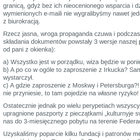
granicą, gdyż bez ich nieocenionego wsparcia i d
wymienionych e-maili nie wygralibyśmy nawet jedn
z biurokracją.
Rzecz jasna, wroga propaganda czuwa i podczas
składania dokumentów powstały 3 wersje naszej p
od pani z okienka):
a) Wszystko jest w porządku, wiza będzie w ponie
b) A po co w ogóle to zaproszenie z Irkucka? S
wystarczył.
c) A gdzie zaproszenie z Moskwy i Petersburga?! 
nie przyniesie, to tam pojedzie na własne ryzyko!
Ostatecznie jednak po wielu perypetiach wszysc
upragnione paszporty z pieczątkami „kulturnyje sv
nas do 3-miesięcznego pobytu na terenie Federacj
Uzyskaliśmy poparcie kilku fundacji i patronów m