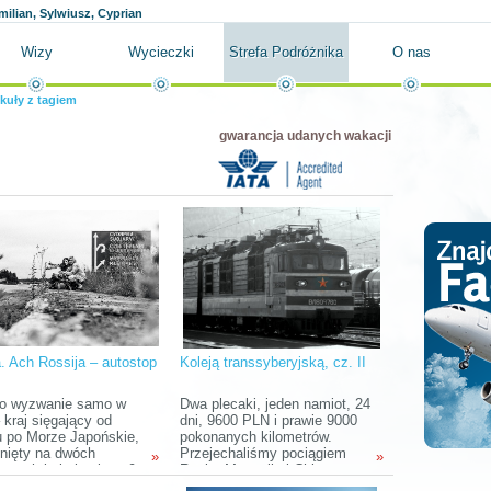
milian, Sylwiusz, Cyprian
Wizy
Wycieczki
Strefa Podróżnika
O nas
kuły z tagiem
gwarancja udanych wakacji
a. Ach Rossija – autostop
Koleją transsyberyjską, cz. II
i
to wyzwanie samo w
Dwa plecaki, jeden namiot, 24
 kraj sięgający od
dni, 9600 PLN i prawie 9000
u po Morze Japońskie,
pokonanych kilometrów.
gnięty na dwóch
Przejechaliśmy pociągiem
»
»
entach i obejmujący 9
Rosję, Mongolię i Chiny,
czasowych, który łączy w
odwiedzając ciekawe miejsca