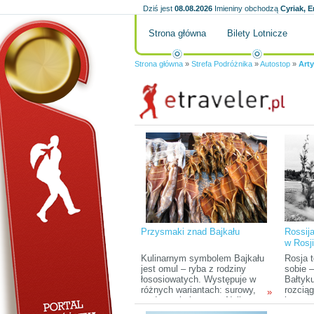
Dziś jest
08.08.2026
Imieniny obchodzą
Cyriak, E
Strona główna
Bilety Lotnicze
Strona główna
»
Strefa Podróżnika
»
Autostop
»
Arty
Przysmaki znad Bajkału
Rossij
w Rosj
Kulinarnym symbolem Bajkału
Rosja 
jest omul – ryba z rodziny
sobie –
łososiowatych. Występuje w
Bałtyk
różnych wariantach: surowy,
rozcią
»
wędzony i pieczony. Najlepszy
kontyn
jest grillowany, tzw. горячего
stref 