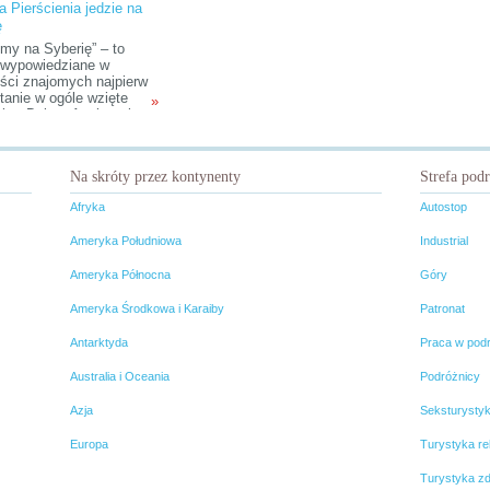
a Pierścienia jedzie na
ę
emy na Syberię” – to
 wypowiedziane w
ści znajomych najpierw
tanie w ogóle wzięte
»
e: „Dobra. A tak serio,
e jedziecie?”. Po
rdzeniu kierunku podróży
i zaczynają patrzeć na
Na skróty przez kontynenty
Strefa pod
ejrzliwie, stukać się w
 wykonywać gesty
Afryka
Autostop
wania rąk, etc. Później
ście wszyscy zaczynają,
Ameryka Południowa
Industrial
„Dlaczego u licha na
?!”.
Ameryka Północna
Góry
Ameryka Środkowa i Karaiby
Patronat
Antarktyda
Praca w pod
Australia i Oceania
Podróżnicy
Azja
Seksturysty
Europa
Turystyka rel
Turystyka z