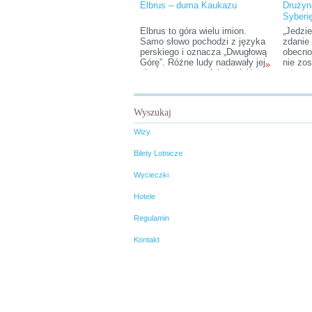
Elbrus – duma Kaukazu
Drużyn
Syberi
Elbrus to góra wielu imion.
„Jedzi
Samo słowo pochodzi z języka
zdanie
perskiego i oznacza „Dwugłową
obecno
Górę”. Różne ludy nadawały jej
nie zos
»
różne nazwy, w efekcie dziś
poważni
można spotkać się z
to gdzi
określeniami: „Góra Tysiąca
potwie
Gór”, „Góra Światła”, „Góra
znajom
Wyszukaj
Przynosząca Szczęście”,
was pod
„Władca Wichrów”, „Wieczna
czoło,
Wizy
Góra”, a nawet „Piersi
załamy
Dziewicy”.
oczywi
Bilety Lotnicze
pytać: 
Syberię
Wycieczki
Hotele
Regulamin
Kontakt