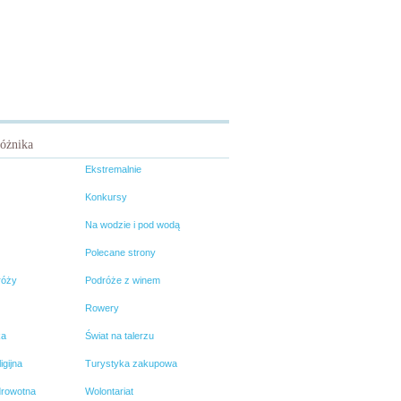
różnika
Ekstremalnie
Konkursy
Na wodzie i pod wodą
Polecane strony
róży
Podróże z winem
Rowery
ka
Świat na talerzu
igijna
Turystyka zakupowa
drowotna
Wolontariat