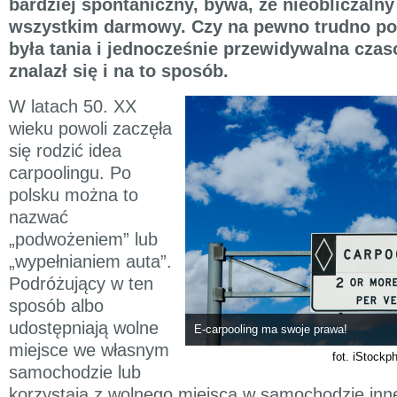
bardziej spontaniczny, bywa, że nieobliczalny
wszystkim darmowy. Czy na pewno trudno po
była tania i jednocześnie przewidywalna cza
znalazł się i na to sposób.
W latach 50. XX
wieku powoli zaczęła
się rodzić idea
carpoolingu. Po
polsku można to
nazwać
„podwożeniem” lub
„wypełnianiem auta”.
Podróżujący w ten
sposób albo
udostępniają wolne
E-carpooling ma swoje prawa!
miejsce we własnym
fot. iStockp
samochodzie lub
korzystają z wolnego miejsca w samochodzie inn