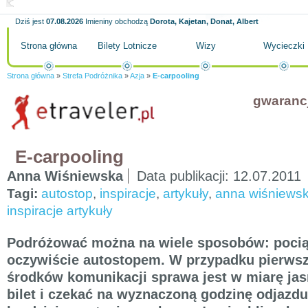
Dziś jest
07.08.2026
Imieniny obchodzą
Dorota, Kajetan, Donat, Albert
Strona główna
Bilety Lotnicze
Wizy
Wycieczki
Strona główna
»
Strefa Podróżnika
»
Azja
»
E-carpooling
gwaranc
E-carpooling
Anna Wiśniewska
Data publikacji:
12.07.2011
Tagi:
autostop
,
inspiracje
,
artykuły
,
anna wiśniews
inspiracje artykuły
Podróżować można na wiele sposobów: pocią
oczywiście autostopem. W przypadku pierws
środków komunikacji sprawa jest w miarę jas
bilet i czekać na wyznaczoną godzinę odjazdu