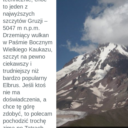
to jeden z
najwyższych
szczytów Gruzji –
5047 m n.p.m.
Drzemiący wulkan
w Paśmie Bocznym
Wielkiego Kaukazu,
szczyt na pewno
ciekawszy i
trudniejszy niż
bardzo popularny
Elbrus. Jeśli ktoś
nie ma
doświadczenia, a
chce tę górę
zdobyć, to polecam
pochodzić trochę
zimą po Tatrach,