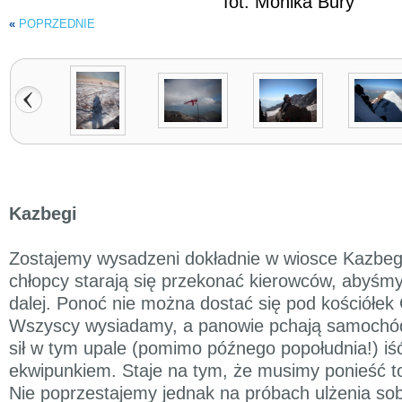
fot. Monika Bury
«
POPRZEDNIE
Kazbegi
Zostajemy wysadzeni dokładnie w wiosce Kazbeg
chłopcy starają się przekonać kierowców, abyśmy
dalej. Ponoć nie można dostać się pod kościółe
Wszyscy wysiadamy, a panowie pchają samochód 
sił w tym upale (pomimo późnego popołudnia!) iś
ekwipunkiem. Staje na tym, że musimy ponieść to
Nie poprzestajemy jednak na próbach ulżenia sob