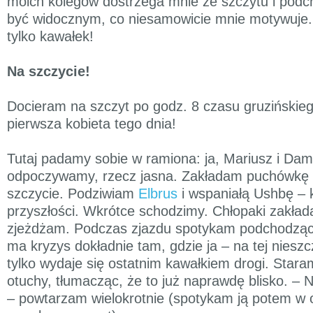
moich kolegów dostrzega mnie ze szczytu i podch
być widocznym, co niesamowicie mnie motywuje. 
tylko kawałek!
Na szczycie!
Docieram na szczyt po godz. 8 czasu gruzińskiego
pierwsza kobieta tego dnia!
Tutaj padamy sobie w ramiona: ja, Mariusz i Dami
odpoczywamy, rzecz jasna. Zakładam puchówkę i
szczycie. Podziwiam
Elbrus
i wspaniałą Ushbę – k
przyszłości. Wkrótce schodzimy. Chłopaki zakłada
zjeżdżam. Podczas zjazdu spotykam podchodząc
ma kryzys dokładnie tam, gdzie ja – na tej nieszc
tylko wydaje się ostatnim kawałkiem drogi. Staram
otuchy, tłumacząc, że to już naprawdę blisko. –
– powtarzam wielokrotnie (spotykam ją potem w o