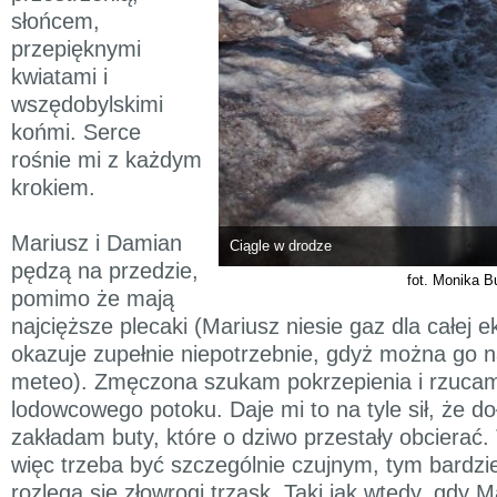
słońcem,
przepięknymi
kwiatami i
wszędobylskimi
końmi. Serce
rośnie mi z każdym
krokiem.
Mariusz i Damian
Ciągle w drodze
pędzą na przedzie,
fot. Monika B
pomimo że mają
najcięższe plecaki (Mariusz niesie gaz dla całej ek
okazuje zupełnie niepotrzebnie, gdyż można go n
meteo). Zmęczona szukam pokrzepienia i rzuca
lodowcowego potoku. Daje mi to na tyle sił, że d
zakładam buty, które o dziwo przestały obcierać.
więc trzeba być szczególnie czujnym, tym bardziej
rozlega się złowrogi trzask. Taki jak wtedy, gdy M