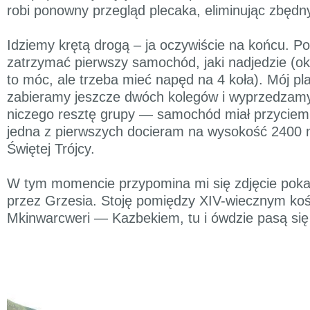
robi ponowny przegląd plecaka, eliminując zbędny
Idziemy krętą drogą – ja oczywiście na końcu. 
zatrzymać pierwszy samochód, jaki nadjedzie (oka
to móc, ale trzeba mieć napęd na 4 koła). Mój pla
zabieramy jeszcze dwóch kolegów i wyprzedzam
niczego resztę grupy — samochód miał przyciem
jedna z pierwszych docieram na wysokość 2400 m
Świętej Trójcy.
W tym momencie przypomina mi się zdjęcie pok
przez Grzesia. Stoję pomiędzy XIV-wiecznym ko
Mkinwarcweri — Kazbekiem, tu i ówdzie pasą się 