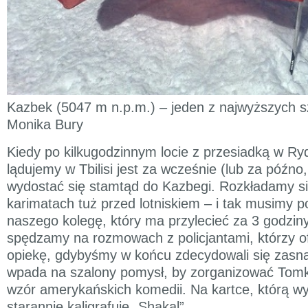
Kazbek (5047 m n.p.m.) – jeden z najwyższych sz
Monika Bury
Kiedy po kilkugodzinnym locie z przesiadką w R
lądujemy w Tbilisi jest za wcześnie (lub za późno, 
wydostać się stamtąd do Kazbegi. Rozkładamy si
karimatach tuż przed lotniskiem – i tak musimy 
naszego kolegę, który ma przylecieć za 3 godzin
spędzamy na rozmowach z policjantami, którzy o
opiekę, gdybyśmy w końcu zdecydowali się zasn
wpada na szalony pomysł, by zorganizować Tomk
wzór amerykańskich komedii. Na kartce, którą wy
starannie kaligrafuje „Shakal”.