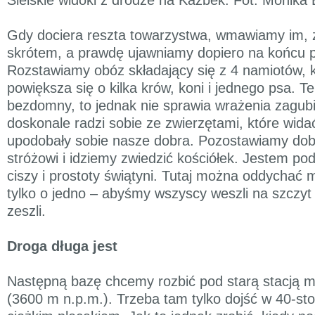
Gdy dociera reszta towarzystwa, wmawiamy im, 
skrótem, a prawdę ujawniamy dopiero na końcu 
Rozstawiamy obóz składający się z 4 namiotów, k
powiększa się o kilka krów, koni i jednego psa. Te
bezdomny, to jednak nie sprawia wrażenia zagubi
doskonale radzi sobie ze zwierzętami, które wida
upodobały sobie nasze dobra. Pozostawiamy do
stróżowi i idziemy zwiedzić kościółek. Jestem po
ciszy i prostoty świątyni. Tutaj można oddychać 
tylko o jedno – abyśmy wszyscy weszli na szczyt 
zeszli.
Droga długa jest
Następną bazę chcemy rozbić pod starą stacją m
(3600 m n.p.m.). Trzeba tam tylko dojść w 40-st