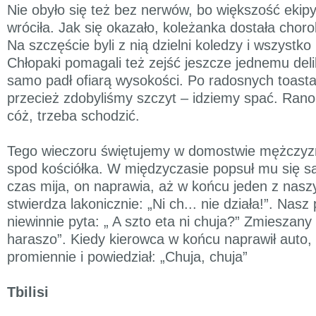
Nie obyło się też bez nerwów, bo większość ekipy
wróciła. Jak się okazało, koleżanka dostała chor
Na szczęście byli z nią dzielni koledzy i wszystko
Chłopaki pomagali też zejść jeszcze jednemu deli
samo padł ofiarą wysokości. Po radosnych toast
przecież zdobyliśmy szczyt – idziemy spać. Rano
cóż, trzeba schodzić.
Tego wieczoru świętujemy w domostwie mężczyzn
spod kościółka. W międzyczasie popsuł mu się 
czas mija, on naprawia, aż w końcu jeden z nas
stwierdza lakonicznie: „Ni ch... nie działa!”. Nas
niewinnie pyta: „ A szto eta ni chuja?” Zmieszany
haraszo”. Kiedy kierowca w końcu naprawił auto,
promiennie i powiedział: „Chuja, chuja”
Tbilisi