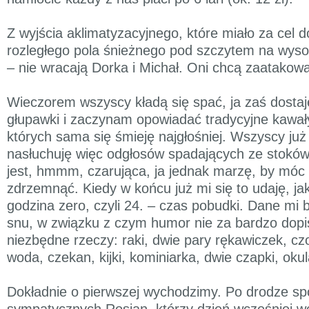
Z wyjścia aklimatyzacyjnego, które miało za cel d
rozległego pola śnieżnego pod szczytem na wys
– nie wracają Dorka i Michał. Oni chcą zaatakow
Wieczorem wszyscy kładą się spać, ja zaś dostaj
głupawki i zaczynam opowiadać tradycyjne kawał
których sama się śmieję najgłośniej. Wszyscy już
nasłuchuję więc odgłosów spadających ze stoków
jest, hmmm, czarująca, ja jednak marzę, by móc 
zdrzemnąć. Kiedy w końcu już mi się to udaję, jak
godzina zero, czyli 24. – czas pobudki. Dane mi 
snu, w związku z czym humor nie za bardzo dopi
niezbędne rzeczy: raki, dwie pary rękawiczek, cz
woda, czekan, kijki, kominiarka, dwie czapki, okul
Dokładnie o pierwszej wychodzimy. Po drodze s
sympatycznych Rosjan, którzy dzień wcześniej wc