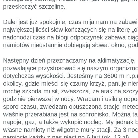
przeskoczyć szczelinę.
Dalej jest już spokojnie, czas mija nam na zabaw
największej ilości słów kończących się na literę „
nadchodzi czas na błogi odpoczynek zabawa ciąg
namiotów nieustannie dobiegają słowa: okno, godł
Następny dzień przeznaczamy na aklimatyzację, c
pozwalające przystosować się naszym organizmo
dotychczas wysokości. Jesteśmy na 3600 m n.p
okolicy, gdzie mieści się czarny krzyż, panuje nie
trochę szkoda mi sił, zwłaszcza, że atak na szcz
godzinie pierwszej w nocy. Wracam i usiłuję odp
sporo czasu, zwiedzam opuszczoną stację meteor
właśnie przerabiana jest na schronisko. Można t
napoje, gaz, a także wykupić nocleg. My jednak b
własne namioty niż wilgotne mury stacji. Za 3 no
namiocie każdy z nas płaci po 6 lari (ok. 12 zł).