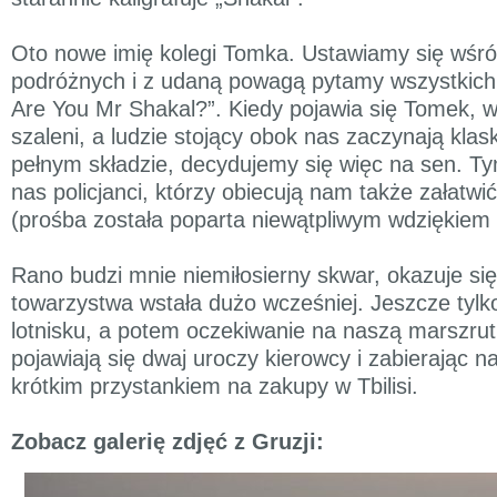
Oto nowe imię kolegi Tomka. Ustawiamy się wśr
podróżnych i z udaną powagą pytamy wszystkich 
Are You Mr Shakal?”. Kiedy pojawia się Tomek, w
szaleni, a ludzie stojący obok nas zaczynają kla
pełnym składzie, decydujemy się więc na sen. Tym
nas policjanci, którzy obiecują nam także załatw
(prośba została poparta niewątpliwym wdziękiem 
Rano budzi mnie niemiłosierny skwar, okazuje się
towarzystwa wstała dużo wcześniej. Jeszcze tylk
lotnisku, a potem oczekiwanie na naszą marszrutk
pojawiają się dwaj uroczy kierowcy i zabierając n
krótkim przystankiem na zakupy w Tbilisi.
Zobacz galerię zdjęć z Gruzji: