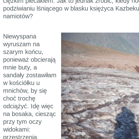
ciężkim plecakiem. Jak to jednak zrobić, kiedy n
podziwianiu lśniącego w blasku księżyca Kazbeku
namiotów?
Niewyspana
wyruszam na
szarym końcu,
ponieważ obcierają
mnie buty, a
sandały zostawiłam
w kościółku u
mnichów, by się
choć trochę
odciążyć. Idę więc
na bosaka, ciesząc
przy tym oczy
widokami:
przestrzenią,