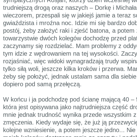
trudniejszą drogą oraz naszych – Dorkę i Michała
wieczorem, przespali się w jakiejś jamie a teraz 
gwiaździsta i mroźna noc. Idzie mi się bardzo dob
postój, żeby założyć raki i zjeść batona, a potem
towarzystwie dwóch kolegów dochodzę przed plat
zaczynamy się rozdzielać. Mam problemy z oddy
tym idzie z wędrowaniem na tej wysokości. Zaczy
rozjaśniać, więc widoki wynagradzają trudy wspin
tylko siłą woli, jeszcze kilka kroków i przerwa. 
żeby się położyć, jednak ustalam sama dla siebi
dopiero pod samą przełęczą.
W końcu i ja podchodzę pod ścianę mającą 40 – 5
która jest opisywana jako najtrudniejsza część dr
mnie jednak trudność wynika przede wszystkim z b
zmęczenia. Kiedy wydaje się, że już ją przezwyc
kolejne wzniesienie, a potem jeszcze jedno... Ni