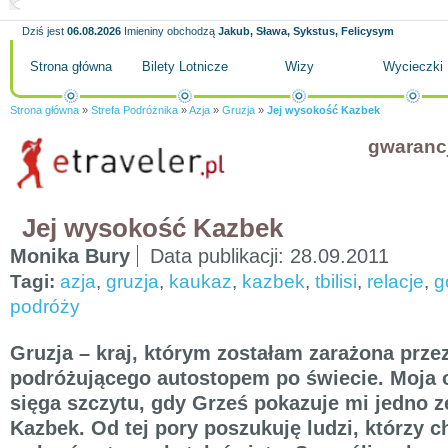
Dziś jest
06.08.2026
Imieniny obchodzą
Jakub, Sława, Sykstus, Felicysym
Strona główna
Bilety Lotnicze
Wizy
Wycieczki
Strona główna
»
Strefa Podróżnika
»
Azja
»
Gruzja
»
Jej wysokość Kazbek
gwaranc
Jej wysokość Kazbek
Monika Bury
Data publikacji:
28.09.2011
Tagi:
azja
,
gruzja
,
kaukaz
,
kazbek
,
tbilisi
,
relacje
,
g
podróży
Gruzja – kraj, którym zostałam zarażona przez
podróżującego autostopem po świecie. Moja 
sięga szczytu, gdy Grześ pokazuje mi jedno z
Kazbek. Od tej pory poszukuję ludzi, którzy c