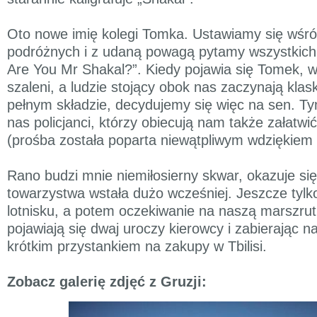
Oto nowe imię kolegi Tomka. Ustawiamy się wśr
podróżnych i z udaną powagą pytamy wszystkich 
Are You Mr Shakal?”. Kiedy pojawia się Tomek, w
szaleni, a ludzie stojący obok nas zaczynają kla
pełnym składzie, decydujemy się więc na sen. Tym
nas policjanci, którzy obiecują nam także załatw
(prośba została poparta niewątpliwym wdziękiem 
Rano budzi mnie niemiłosierny skwar, okazuje się
towarzystwa wstała dużo wcześniej. Jeszcze tylk
lotnisku, a potem oczekiwanie na naszą marszrutk
pojawiają się dwaj uroczy kierowcy i zabierając n
krótkim przystankiem na zakupy w Tbilisi.
Zobacz galerię zdjęć z Gruzji: