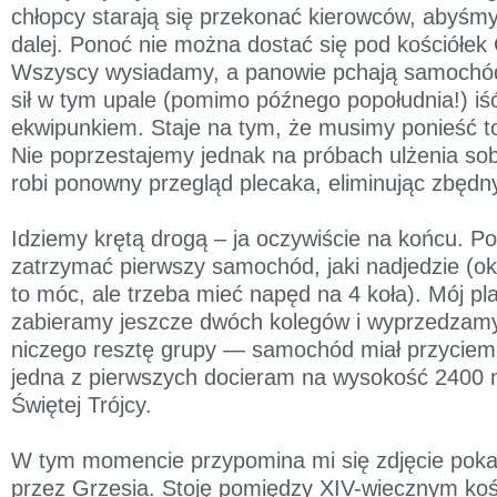
chłopcy starają się przekonać kierowców, abyśmy
dalej. Ponoć nie można dostać się pod kościółe
Wszyscy wysiadamy, a panowie pchają samochód 
sił w tym upale (pomimo późnego popołudnia!) iś
ekwipunkiem. Staje na tym, że musimy ponieść to
Nie poprzestajemy jednak na próbach ulżenia sob
robi ponowny przegląd plecaka, eliminując zbędny
Idziemy krętą drogą – ja oczywiście na końcu. 
zatrzymać pierwszy samochód, jaki nadjedzie (oka
to móc, ale trzeba mieć napęd na 4 koła). Mój pla
zabieramy jeszcze dwóch kolegów i wyprzedzam
niczego resztę grupy — samochód miał przyciem
jedna z pierwszych docieram na wysokość 2400 m
Świętej Trójcy.
W tym momencie przypomina mi się zdjęcie pok
przez Grzesia. Stoję pomiędzy XIV-wiecznym ko