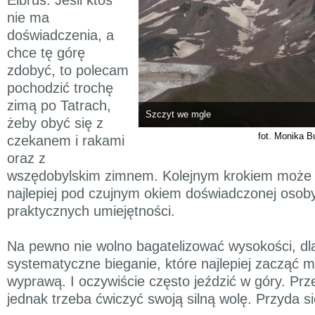
nie ma
doświadczenia, a
chce tę górę
zdobyć, to polecam
pochodzić trochę
zimą po Tatrach,
Szczyt we mgle
żeby obyć się z
fot. Monika B
czekanem i rakami
oraz z
wszędobylskim zimnem. Kolejnym krokiem może 
najlepiej pod czujnym okiem doświadczonej osob
praktycznych umiejętności.
Na pewno nie wolno bagatelizować wysokości, d
systematyczne bieganie, które najlepiej zacząć m
wyprawą. I oczywiście często jeździć w góry. Pr
jednak trzeba ćwiczyć swoją silną wolę. Przyda si