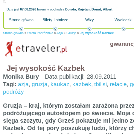
Dziś jest
07.08.2026
Imieniny obchodzą
Dorota, Kajetan, Donat, Albert
Strona główna
Bilety Lotnicze
Wizy
Wycieczki
Strona główna
»
Strefa Podróżnika
»
Azja
»
Gruzja
»
Jej wysokość Kazbek
gwaranc
Jej wysokość Kazbek
Monika Bury
Data publikacji:
28.09.2011
Tagi:
azja
,
gruzja
,
kaukaz
,
kazbek
,
tbilisi
,
relacje
,
g
podróży
Gruzja – kraj, którym zostałam zarażona przez
podróżującego autostopem po świecie. Moja 
sięga szczytu, gdy Grześ pokazuje mi jedno z
Kazbek. Od tej pory poszukuję ludzi, którzy c