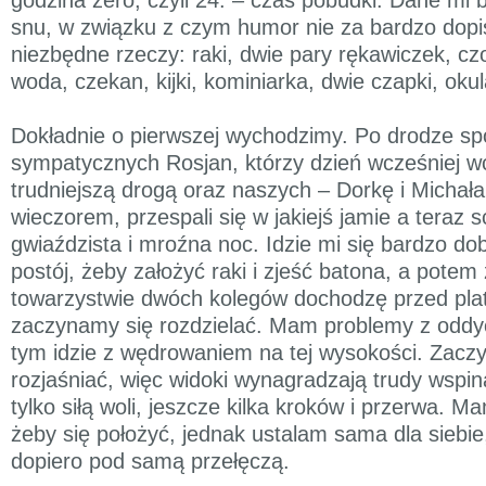
snu, w związku z czym humor nie za bardzo dopi
niezbędne rzeczy: raki, dwie pary rękawiczek, cz
woda, czekan, kijki, kominiarka, dwie czapki, okul
Dokładnie o pierwszej wychodzimy. Po drodze s
sympatycznych Rosjan, którzy dzień wcześniej wc
trudniejszą drogą oraz naszych – Dorkę i Michała
wieczorem, przespali się w jakiejś jamie a teraz 
gwiaździsta i mroźna noc. Idzie mi się bardzo dob
postój, żeby założyć raki i zjeść batona, a potem
towarzystwie dwóch kolegów dochodzę przed plat
zaczynamy się rozdzielać. Mam problemy z oddy
tym idzie z wędrowaniem na tej wysokości. Zaczy
rozjaśniać, więc widoki wynagradzają trudy wspin
tylko siłą woli, jeszcze kilka kroków i przerwa. 
żeby się położyć, jednak ustalam sama dla siebi
dopiero pod samą przełęczą.