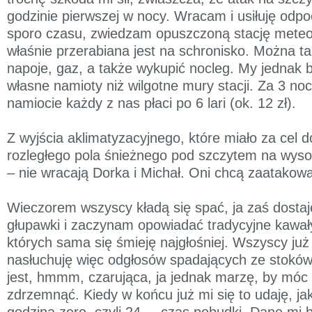
godzinie pierwszej w nocy. Wracam i usiłuję odp
sporo czasu, zwiedzam opuszczoną stację meteor
właśnie przerabiana jest na schronisko. Można t
napoje, gaz, a także wykupić nocleg. My jednak b
własne namioty niż wilgotne mury stacji. Za 3 no
namiocie każdy z nas płaci po 6 lari (ok. 12 zł).
Z wyjścia aklimatyzacyjnego, które miało za cel d
rozległego pola śnieżnego pod szczytem na wys
– nie wracają Dorka i Michał. Oni chcą zaatakow
Wieczorem wszyscy kładą się spać, ja zaś dostaj
głupawki i zaczynam opowiadać tradycyjne kawał
których sama się śmieję najgłośniej. Wszyscy już
nasłuchuję więc odgłosów spadających ze stoków
jest, hmmm, czarująca, ja jednak marzę, by móc 
zdrzemnąć. Kiedy w końcu już mi się to udaję, jak
godzina zero, czyli 24. – czas pobudki. Dane mi 