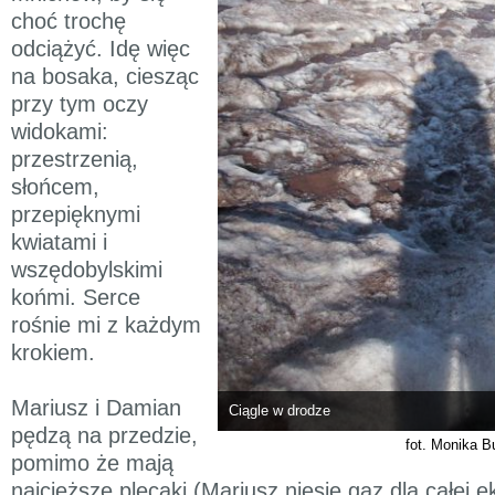
choć trochę
odciążyć. Idę więc
na bosaka, ciesząc
przy tym oczy
widokami:
przestrzenią,
słońcem,
przepięknymi
kwiatami i
wszędobylskimi
końmi. Serce
rośnie mi z każdym
krokiem.
Mariusz i Damian
Ciągle w drodze
pędzą na przedzie,
fot. Monika B
pomimo że mają
najcięższe plecaki (Mariusz niesie gaz dla całej ek