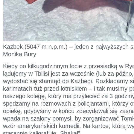
Kazbek (5047 m n.p.m.) – jeden z najwyższych sz
Monika Bury
Kiedy po kilkugodzinnym locie z przesiadką w R
lądujemy w Tbilisi jest za wcześnie (lub za późno, 
wydostać się stamtąd do Kazbegi. Rozkładamy si
karimatach tuż przed lotniskiem – i tak musimy 
naszego kolegę, który ma przylecieć za 3 godzin
spędzamy na rozmowach z policjantami, którzy o
opiekę, gdybyśmy w końcu zdecydowali się zasn
wpada na szalony pomysł, by zorganizować Tomk
wzór amerykańskich komedii. Na kartce, którą wy
starannie kaligrafuje „Shakal”.