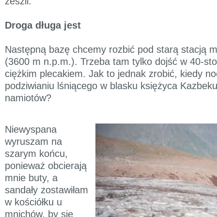
zeszli.
Droga długa jest
Następną bazę chcemy rozbić pod starą stacją m
(3600 m n.p.m.). Trzeba tam tylko dojść w 40-st
ciężkim plecakiem. Jak to jednak zrobić, kiedy n
podziwianiu lśniącego w blasku księżyca Kazbeku
namiotów?
Niewyspana
wyruszam na
szarym końcu,
ponieważ obcierają
mnie buty, a
sandały zostawiłam
w kościółku u
mnichów, by się