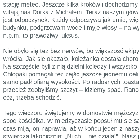
stację meteo. Jeszcze kilka kroków i dochodzimy
witają nas Dorka z Michałem. Teraz naszym głó
jest odpoczynek. Każdy odpoczywa jak umie, wię
budynku, podgrzewam wodę i myję włosy – na w
n.p.m. to prawdziwy luksus.
Nie obyło się też bez nerwów, bo większość ekipy
wróciła. Jak się okazało, koleżanka dostała chor
Na szczęście byli z nią dzielni koledzy i wszystko
Chłopaki pomagali też zejść jeszcze jednemu deli
samo padł ofiarą wysokości. Po radosnych toast
przecież zdobyliśmy szczyt – idziemy spać. Rano
cóż, trzeba schodzić.
Tego wieczoru świętujemy w domostwie mężczyzn
spod kościółka. W międzyczasie popsuł mu się 
czas mija, on naprawia, aż w końcu jeden z nas
stwierdza lakonicznie: „Ni ch... nie działa!”. Nas