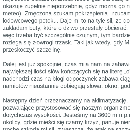
okazuje zupełnie niepotrzebnie, gdyż można go n
meteo). Zmęczona szukam pokrzepienia i rzuca
lodowcowego potoku. Daje mi to na tyle sił, że d
zakładam buty, które o dziwo przestały obcierać.
więc trzeba być szczególnie czujnym, tym bardziej
rozlega się złowrogi trzask. Taki jak wtedy, gdy M
przeskoczyć szczelinę.
Dalej jest już spokojnie, czas mija nam na zabaw
największej ilości słów kończących się na literę „
nadchodzi czas na błogi odpoczynek zabawa ciąg
namiotów nieustannie dobiegają słowa: okno, godł
Następny dzień przeznaczamy na aklimatyzację, c
pozwalające przystosować się naszym organizmo
dotychczas wysokości. Jesteśmy na 3600 m n.p
okolicy, gdzie mieści się czarny krzyż, panuje nie
trochę szkoda mi sił, zwłaszcza, że atak na szcz