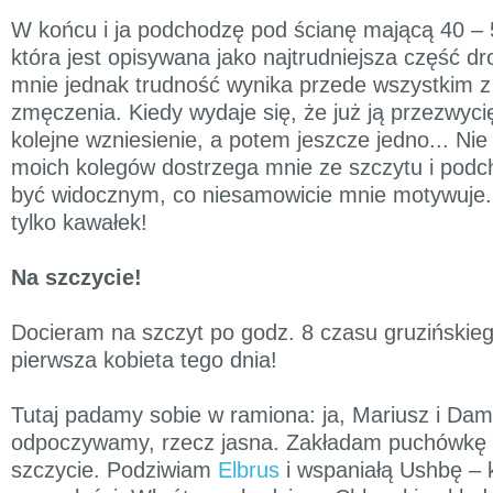
W końcu i ja podchodzę pod ścianę mającą 40 – 5
która jest opisywana jako najtrudniejsza część dr
mnie jednak trudność wynika przede wszystkim z b
zmęczenia. Kiedy wydaje się, że już ją przezwyc
kolejne wzniesienie, a potem jeszcze jedno... Ni
moich kolegów dostrzega mnie ze szczytu i podch
być widocznym, co niesamowicie mnie motywuje. 
tylko kawałek!
Na szczycie!
Docieram na szczyt po godz. 8 czasu gruzińskiego
pierwsza kobieta tego dnia!
Tutaj padamy sobie w ramiona: ja, Mariusz i Dami
odpoczywamy, rzecz jasna. Zakładam puchówkę i
szczycie. Podziwiam
Elbrus
i wspaniałą Ushbę – k