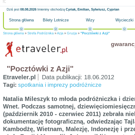
Dziś jest
08.08.2026
Imieniny obchodzą
Cyriak, Emilian, Sylwiusz, Cyprian
Strona główna
Bilety Lotnicze
Wizy
Wycieczki
Strona główna
»
Strefa Podróżnika
»
Azja
»
Gruzja
»
"Pocztówki z Azji"
gwaranc
"Pocztówki z Azji"
Etraveler.pl
Data publikacji:
18.06.2012
Tagi:
spotkania i imprezy podróżnicze
Natalia Mileszyk to młoda podróżniczka i dzi
Wnet. Podczas samotnej, dziewięciomiesięczn
(październik 2010 - czerwiec 2011) zebrała ni
dokumentację fotograficzną, odwiedzając Tajl
Kambodżę, Wietnam, Malezję, Indonezję i prz