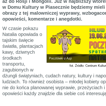
aż do Rosji i Mongolii. Już w najbliższy wtore
w Domu Kultury w Piasecznie będziemy mieli
obrazy z tej malowniczej wyprawy, wzbogacon
opowieści, komentarze i anegdotki.
W czasie pokazu
Natalia opowiada o
tajskim święcie
światła, plantacjach
kawy, dziwnych
środkach
Pocztówki z Azji
transportu,
fot. Żródło: Centrum Kultu
zagubionych w
dżungli świątyniach, cudach natury, kultury i nap
ludziach. To również osobista – młodej kobiety o
nie do końca planowanej wyprawie, przeżyciach i
opowieści każdy znajdzie dla siebie coś interesuj