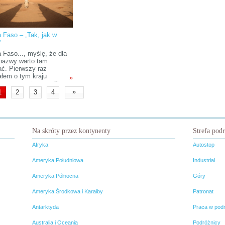
a Faso – „Tak, jak w
”
 Faso..., myślę, że dla
nazwy warto tam
ać. Pierwszy raz
ałem o tym kraju
»
jąc zaangażowany film
z Czarnego Lądu.
»
1
2
3
4
stał się on do
jskich mediów, tylko
o, że zdobył pierwszą
ę na panafrykańskim
lu filmu i telewizji w
Na skróty przez kontynenty
Strefa pod
gu. To tez piękna
 Wówczas zapragnąłem
Afryka
Autostop
 tam wyruszyć.
Ameryka Południowa
Industrial
Ameryka Północna
Góry
Ameryka Środkowa i Karaiby
Patronat
Antarktyda
Praca w pod
Australia i Oceania
Podróżnicy