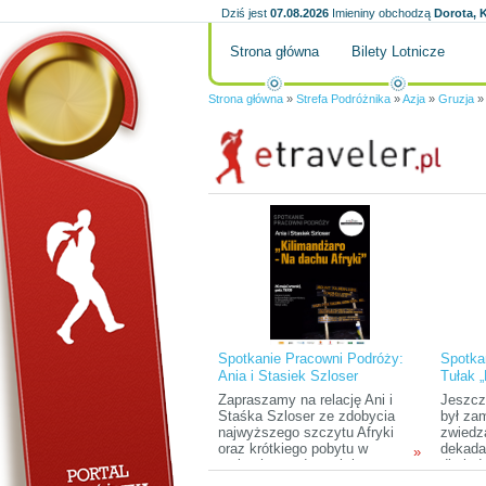
Dziś jest
07.08.2026
Imieniny obchodzą
Dorota, K
Strona główna
Bilety Lotnicze
Strona główna
»
Strefa Podróżnika
»
Azja
»
Gruzja
Spotkanie Pracowni Podróży:
Spotka
Ania i Stasiek Szloser
Tułak 
„Kilimandżaro – na dachu
Zapraszamy na relację Ani i
Jeszcz
Afryki”
Staśka Szloser ze zdobycia
był za
najwyższego szczytu Afryki
zwiedz
oraz krótkiego pobytu w
dekada
»
parkach narodowych i na
dla lud
Zanzibarze.
przyro