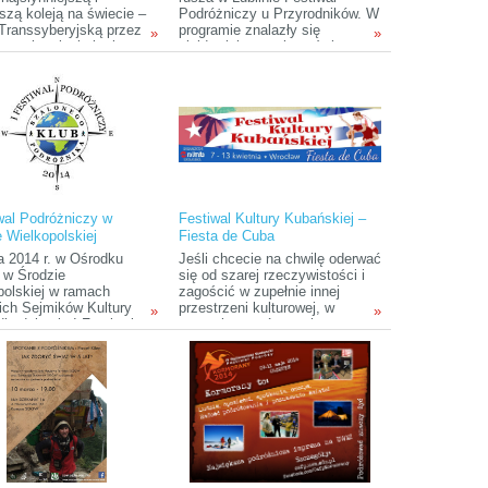
szą koleją na świecie –
Podróżniczy u Przyrodników. W
 Transsyberyjską przez
programie znalazły się
»
»
ane i rozległe krainy
slajdowiska z całego świata:
ej Azji.
Kolumbia, Antarktyda,
Portugalia, Niemcy, Słowenia,
Chorwacja) oraz z Polski
(Opolszczyzna i Białowieski
Park Narodowy). Ideą Festiwalu
jest ukazanie piękna i bogactwa
przyrody w skrajnie różnych
rejonach świata.
iwal Podróżniczy w
Festiwal Kultury Kubańskiej –
e Wielkopolskiej
Fiesta de Cuba
a 2014 r. w Ośrodku
Jeśli chcecie na chwilę oderwać
y w Środzie
się od szarej rzeczywistości i
polskiej w ramach
zagościć w zupełnie innej
ich Sejmików Kultury
przestrzeni kulturowej, w
»
»
będzie się I Festiwal
gorącej, roztańczonej
niczy zorganizowany
kubańskiej atmosferze, to
poznański Klub
macie ku temu świetną okazję
ego Podróżnika. W
– 7 kwietnia rusza we
 Festiwalu przewidziane
Wrocławiu pierwsza edycja
ede wszystkim prelekcje
Fiesta de Cuba – Festiwalu
nicze, slajdowiska,
Kultury Kubańskiej. Święto
e i spotkania z
Karaibów na Dolnym Śląsku
nikami. Prelegenci
potrwa do 13 kwietnia.
tawią swoje
czasowe podróże po