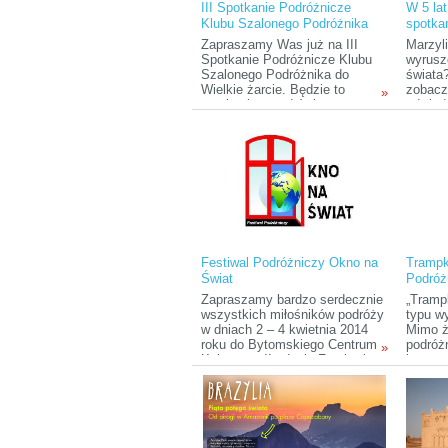
III Spotkanie Podróżnicze
W 5 lat
festiwalowe.
różnych
Klubu Szalonego Podróżnika
spotka
opowie
histori
Zapraszamy Was już na III
Marzyl
Spotkanie Podróżnicze Klubu
wyrusz
Szalonego Podróżnika do
świata
Wielkie żarcie. Będzie to
zobacz
»
spotkanie przed świąteczne, w
odwied
związku z tym odbędą się dwie
że taka
prezentacje podróżnicze, gdyż
odległ
kwietniowe spotkanie się nie
będziec
odbędzie.
przekon
mylneg
okazja
niesam
niesam
pięciol
Kilena 
Festiwal Podróżniczy Okno na
Trampk
Świat
Podróż
Zapraszamy bardzo serdecznie
„Trampk
wszystkich miłośników podróży
typu w
w dniach 2 – 4 kwietnia 2014
Mimo że
roku do Bytomskiego Centrum
podróż
»
Kultury na II edycję Festiwalu
jest co
Podróżniczego "Okno na
główna
Świat"!
organi
Demian
nich kr
pora, a