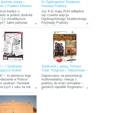
 dookoła świata –
IV Ogólnopolski Studencki
 regionach świata i
nie z Pawłem Kilenem
Festiwal Podróży
dzą związane z nimi
KORMORANY
e, przygody i wrażenia.
iście kiedyś o
Już 9-11 maja 2014 odbędzie
eniu w podróż dookoła
się czwarta edycja
? Co chcielibyście
Ogólnopolskiego Studenckiego
yć? Jakie państwa
Festiwalu Podróży
»
»
zić? Wydaje Wam się,
KORMORANY. Impreza
 podróż to nierealny i
organizowana jest przez
y pomysł? Już niedługo
Akademicki Klub Turystyczny
ie mieli okazję się
przy Uniwersytecie Warmińsko-
ać, że to nic bardziej
Mazurskim w Olsztynie i
o! Niepowtarzalna
odbywa się w malowniczym
, aby posłuchać o
Olsztyńskim miasteczku
owitej wyprawie równie
studenckim - Kortowie.
owitego człowieka – o
etniej podróży Pawła
dookoła świata.
i – I Spotkania
Spotkanie z pasją: Tomasz
ujących Kobiet
Tulak "Kirgistan i Tadżykistan –
przez Tien Shan i Pamir 2013"
i” – to pierwsze tego
Zapraszamy na prezentację
ydarzenie w Polsce.
multimedialną i relację z
 spotkań i festiwali
podróży do krain nomadów –
niczych z roku na rok
górskich republik Kirgistanu i
»
»
raz więcej, jak twierdzi
Tadżykistanu.
 pomysłodawczyni i
zatorka imprezy Anita
owicz, na większości z
ólują panowie. Przyszła
by zmienić ten trend.