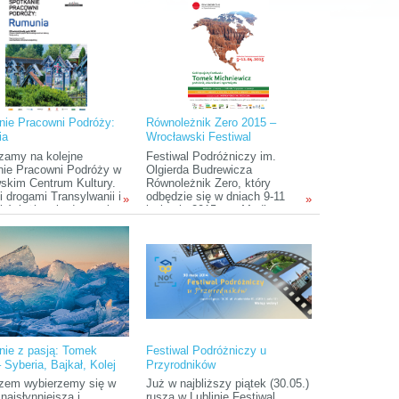
ką kulturę.
ludzie na świecie.
nie Pracowni Podróży:
Równoleżnik Zero 2015 –
ia
Wrocławski Festiwal
Podróżniczy im. Olgierda
zamy na kolejne
Festiwal Podróżniczy im.
Budrewicza
nie Pracowni Podróży w
Olgierda Budrewicza
kim Centrum Kultury.
Równoleżnik Zero, który
i drogami Transylwanii i
odbędzie się w dniach 9-11
»
»
i ścieżkami udamy się w
kwietnia 2015 r. w Mediatece
 po Rumunii.
(Pl. Teatralny 5) i Bibliotece
Turystycznej (ul.Szewska 78)
to wydarzenie skierowane do
osób pragnących poczuć klimat
podróżowania oraz wspaniała
okazja do spotkania z
podróżnikami i autorami
książek. Tegoroczna edycja
będzie poświęcona krajom
Ameryki Północnej i Środkowej.
nie z pasją: Tomek
Festiwal Podróżniczy u
 Syberia, Bajkał, Kolej
Przyrodników
yberyjska
zem wybierzemy się w
Już w najbliższy piątek (30.05.)
najsłynniejszą i
rusza w Lublinie Festiwal