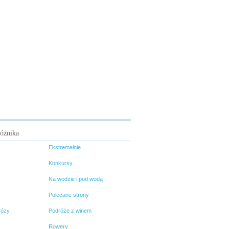
różnika
Ekstremalnie
Konkursy
Na wodzie i pod wodą
Polecane strony
róży
Podróże z winem
Rowery