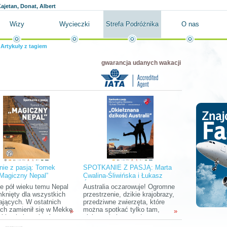
ajetan, Donat, Albert
Wizy
Wycieczki
Strefa Podróżnika
O nas
»
Artykuły z tagiem
gwarancja udanych wakacji
nie z pasją: Tomek
SPOTKANIE Z PASJĄ: Marta
„Magiczny Nepal”
Cwalina-Śliwińska i Łukasz
Śliwiński "Okiełznana dzikość
e pół wieku temu Nepal
Australia oczarowuje! Ogromne
Australii"
mknięty dla wszystkich
przestrzenie, dzikie krajobrazy,
ających. W ostatnich
przedziwne zwierzęta, które
ch zamienił się w Mekkę
można spotkać tylko tam,
»
»
zi kochających góry,
ciekawa kultura, a do tego
dę i egzotyczną,
chyba najbardziej wyluzowani