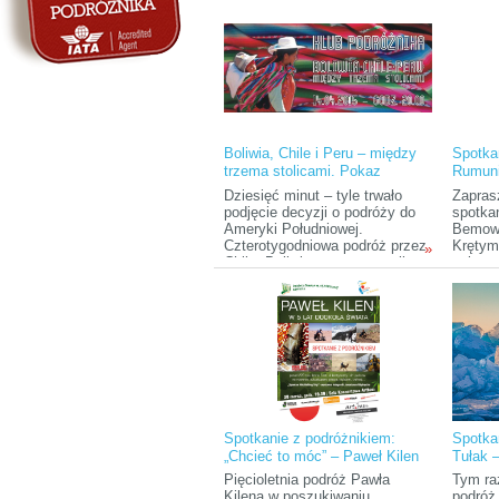
azjatyc
Boliwia, Chile i Peru – między
Spotka
trzema stolicami. Pokaz
Rumun
slajdów z podróży
Dziesięć minut – tyle trwało
Zapras
podjęcie decyzji o podróży do
spotka
Ameryki Południowej.
Bemows
Czterotygodniowa podróż przez
Krętym
»
Chile, Boliwię z metą w stolicy
polnym
Peru – Limie okazała się
podróż
również spontaniczna i
nieprzewidywalna, jak decyzja,
by w nią wyruszyć.
Spotkanie z podróżnikiem:
Spotka
„Chcieć to móc” – Paweł Kilen
Tułak –
w pięć lat po świecie
Transs
Pięcioletnia podróż Pawła
Tym ra
Kilena w poszukiwaniu
podróż 