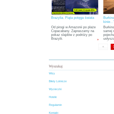
Brazylia. Piąta potęga świata
Burkin
kinie...
Od pirogi w Amazonii po plaże
Burkina
Copacabany. Zapraszamy na
samej 
pokaz slajdów z podróży po
pojech
Brazylii.
usłysz
»
ogląda
rodem 
«
Przedo
europe
dlateg
nagrod
festiwa
Wyszukaj
Wagadu
nazwa.
Wizy
kiedyś
Bilety Lotnicze
Wycieczki
Hotele
Regulamin
Kontakt