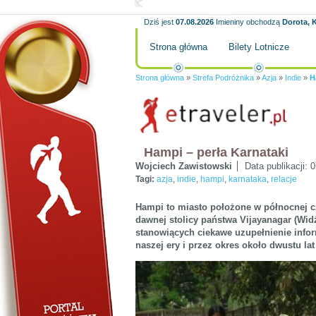
Dziś jest
07.08.2026
Imieniny obchodzą
Dorota, K
Strona główna
Bilety Lotnicze
Strona główna
»
Strefa Podróżnika
»
Azja
»
Indie
»
H
Hampi – perła Karnataki
Wojciech Zawistowski
Data publikacji:
0
Tagi:
azja
,
indie
,
hampi
,
karnataka
,
relacje
Hampi to miasto położone w północnej c
dawnej stolicy państwa Vijayanagar (Wid
stanowiących ciekawe uzupełnienie infor
naszej ery i przez okres około dwustu l