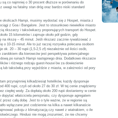
u są co najmniej o 30 procent dłuższe w porównaniu do
 uwagi na fatalny stan dróg oraz bardzo niski standard
n w okolicach Hampi, musimy wydostać się z Hospet, miasta z
ciągi z Goa i Bangalore. Jest to stosunkowo niewielkie miasto
ścią rikszarzy i taksówkarzy proponujących transport do Hospet.
oło 15 kilometrów i zajmuje około pół godzin, gdy
 na rikszę – 45 minut. Jeśli rikszarz zacznie rywalizować z
ię o 10-15 minut. Ale to już raczej rozrywka polecana osobom
ok. 20 – 30 rupii (1,5-2,5 zł) niezależnie od ilości osób,
 zarobkiem dla kierowców jest perspektywa potencjalnego
dową po ruinach Hampi następnego dnia. Dodatkowo rikszarze
elików i różnego rodzaju guest-house’ów za dowiezienie
zą lub taksówką przy wyjeździe z miasta, w zależności od pory
tam przynajmniej kilkadziesiąt hotelików, każdy dysponuje
d 400 rupii, czyli od około 27 do 30 zł. W tej cenie znajdziemy
bez ciepłej wody. Za dopłatą około 200 rupii dostaniemy w cenie
ie dopytać właściciela pensjonatu, czy dysponuje agregatem
 przez całą dobę. Jest to o tyle ważne, że w regionie są
iatło wyłączane jest codziennie na kilka a nawet kilkanaście
jmować pokoju z klimatyzacją czy nawet z wiatrakiem, o ile
dotwórczego. Hindusi nie mogą zrozumieć, że nie chcemy