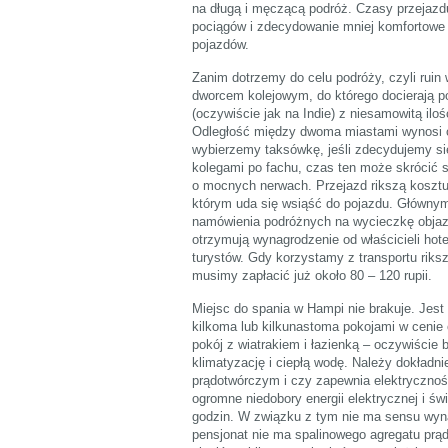
na długą i męczącą podróż. Czasy przejazd
pociągów i zdecydowanie mniej komfortowe z
pojazdów.
Zanim dotrzemy do celu podróży, czyli rui
dworcem kolejowym, do którego docierają po
(oczywiście jak na Indie) z niesamowitą ilo
Odległość między dwoma miastami wynosi ok
wybierzemy taksówkę, jeśli zdecydujemy się
kolegami po fachu, czas ten może skrócić s
o mocnych nerwach. Przejazd rikszą kosztuje 
którym uda się wsiąść do pojazdu. Głównym
namówienia podróżnych na wycieczkę objaz
otrzymują wynagrodzenie od właścicieli hot
turystów. Gdy korzystamy z transportu riks
musimy zapłacić już około 80 – 120 rupii.
Miejsc do spania w Hampi nie brakuje. Jest 
kilkoma lub kilkunastoma pokojami w cenie o
pokój z wiatrakiem i łazienką – oczywiście 
klimatyzację i ciepłą wodę. Należy dokładn
prądotwórczym i czy zapewnia elektryczność
ogromne niedobory energii elektrycznej i św
godzin. W związku z tym nie ma sensu wyna
pensjonat nie ma spalinowego agregatu prą