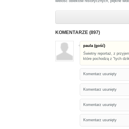
wielość obiektów historycznych, piękne wid
KOMENTARZE (897)
paula (gość)
Świetny reportaż, z przyje
które pochodzą z ''tych dzik
Komentarz usunięty
Komentarz usunięty
Komentarz usunięty
Komentarz usunięty