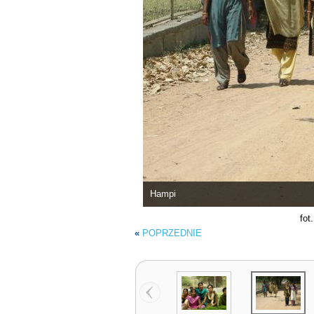
Hampi
fot
«
POPRZEDNIE