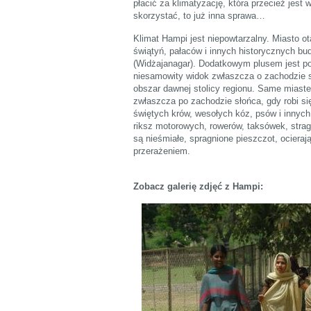
płacić za klimatyzację, która przecież jest 
skorzystać, to już inna sprawa…
Klimat Hampi jest niepowtarzalny. Miasto 
świątyń, pałaców i innych historycznych b
(Widżajanagar). Dodatkowym plusem jest po
niesamowity widok zwłaszcza o zachodzie sł
obszar dawnej stolicy regionu. Same miaste
zwłaszcza po zachodzie słońca, gdy robi si
świętych krów, wesołych kóz, psów i innych
riksz motorowych, rowerów, taksówek, stra
są nieśmiałe, spragnione pieszczot, ocierają
przerażeniem.
Zobacz galerię zdjęć z Hampi: