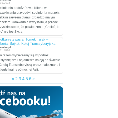
.03.2015
celem są Stany
Zjednoczone, które
ęcioletnia podróż Pawła Kilena w
zamierzają przejechać
szukiwaniu przygody i spełnienia marzeń.
wzdłuż i wszerz w
lekkim zarysem planu i z bardzo małym
trakcie dwumiesięcznej
dżetem. Udowadnia wszystkim, a przede
eskapady.
zystkim sobie, że powiedzenie „Chcieć, to
” nie jest fikcją.
otkanie z pasją: Tomek Tułak –
beria, Bajkał, Kolej Transsyberyjska
aveler.pl
.11.2014
m razem wybierzemy się w podróż
jsłynniejszą i najdłuższą koleją na świecie
Koleją Transsyberyjską przez mało znane i
zległe krainy północnej Azji.
«
»
2
3
4
5
6