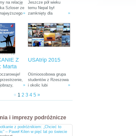
: Ania i
Tułak „Magiczny
y na relację
Jeszcze pół wieku
k Szloser
Nepal”
śka Szloser ze
temu Nepal był
»
»
 najwyższego
zamknięty dla
andżaro –
fryki oraz
wszystkich
u Afryki”
 pobytu w
zwiedzających. W
arodowych i
ostatnich dekadach
arze.
zamienił się w Mekkę
dla ludzi kochających
góry, przyrodę i
egzotyczną, azjatycką
kulturę.
ANIE Z
USAtrip 2015
 Marta
a-
 oczarowuje!
Ośmioosobowa grupa
ka i
rzestrzenie,
studentów z Rzeszowa
»
»
jobrazy,
i okolic lubi
 Śliwiński
e zwierzęta,
udowadniać, że chcieć
znana
«
»
1
2
3
4
5
żna spotkać
równa się móc. Wierni
 Australii"
, ciekawa
tej idei co roku
 do tego
wyruszają w podróż
bardziej
leciwym busem z 1988
nia i imprezy podróżnicze
i ludzie na
r. Na koncie mają już
cztery wyprawy, a teraz
otkanie z podróżnikiem: „Chcieć to
przygotowują się do
c” – Paweł Kilen w pięć lat po świecie
następnej. Tym razem
aveler.pl