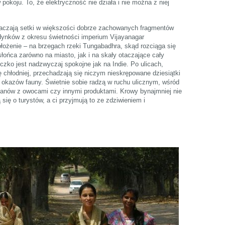
w pokoju. To, że elektryczność nie działa i nie można z niej
otaczają setki w większości dobrze zachowanych fragmentów
udynków z okresu świetności imperium Vijayanagar
łożenie – na brzegach rzeki Tungabadhra, skąd rozciąga się
ońca zarówno na miasto, jak i na skały otaczające cały
czko jest nadzwyczaj spokojne jak na Indie. Po ulicach,
ę chłodniej, przechadzają się niczym nieskrępowane dziesiątki
 okazów fauny. Świetnie sobie radzą w ruchu ulicznym, wśród
ganów z owocami czy innymi produktami. Krowy bynajmniej nie
 się o turystów, a ci przyjmują to ze zdziwieniem i