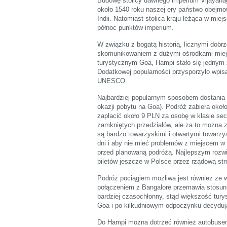
Budowę stolicy dawnego imperium Vijayana
około 1540 roku naszej ery państwo obejmo
Indii. Natomiast stolica kraju leżąca w miej
północ punktów imperium.
W związku z bogatą historią, licznymi dob
skomunikowaniem z dużymi ośrodkami miejsk
turystycznym Goa, Hampi stało się jednym 
Dodatkowej popularności przysporzyło wpis
UNESCO.
Najbardziej popularnym sposobem dostania 
okazji pobytu na Goa). Podróż zabiera około 
zapłacić około 9 PLN za osobę w klasie seco
zamkniętych przedziałów, ale za to można z
są bardzo towarzyskimi i otwartymi towarzy
dni i aby nie mieć problemów z miejscem w 
przed planowaną podróżą. Najlepszym rozwi
biletów jeszcze w Polsce przez rządową str
Podróż pociągiem możliwa jest również ze
połączeniem z Bangalore przemawia stosunk
bardziej czasochłonny, stąd większość tury
Goa i po kilkudniowym odpoczynku decyduj
Do Hampi można dotrzeć również autobuse