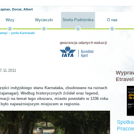
ajetan, Donat, Albert
Wizy
Wycieczki
Strefa Podróżnika
O nas
ampi – perła Karnataki
gwarancja udanych wakacji
7.11.2011
Wypraw
Etravel
zęści indyjskiego stanu Karnataka, zbudowane na ruinach
żajanagar). Według historycznych źródeł oraz legend,
macji na temat tego obszaru, miasto powstało w 1336 roku
at było najważniejszym miejscem w regionie.
Spotka
Pracow