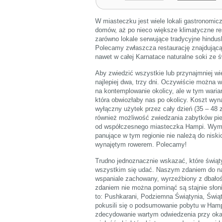
W miasteczku jest wiele lokali gastronomic
domów, aż po nieco większe klimatyczne re
zarówno lokale serwujące tradycyjne hindusk
Polecamy zwłaszcza restaurację znajdującą
nawet w całej Karnatace naturalne soki ze
Aby zwiedzić wszystkie lub przynajmniej wi
najlepiej dwa, trzy dni. Oczywiście można w
na kontemplowanie okolicy, ale w tym wari
która obwiozłaby nas po okolicy. Koszt wyna
wyłączny użytek przez cały dzień (35 – 48 z
również możliwość zwiedzania zabytków pie
od współczesnego miasteczka Hampi. Wymag
panujące w tym regionie nie należą do niski
wynajętym rowerem. Polecamy!
Trudno jednoznacznie wskazać, które świąty
wszystkim się udać. Naszym zdaniem do na
wspaniale zachowany, wyrzeźbiony z dbałoś
zdaniem nie można pominąć są stajnie słon
to: Pushkarani, Podziemna Świątynia, Świąt
pokusili się o podsumowanie pobytu w Hamp
zdecydowanie wartym odwiedzenia przy okaz