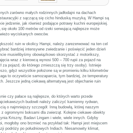
znych zarówno małych rodzinnych jadłodajni na dachach
stauracyjki z sączącą się cicho hinduską muzyką. W Hampi są
ie jedzenie, jak również podające potrawy kuchni europejskiej.
 się około 100 metrów od rzeki serwującą najlepsze może
 świeżo wyciskanych owoców.
ększość ruin w okolicy Hampi, należy zarezerwować na ten cel
ybrać bardziej intensywne zwiedzanie i poświęcić jeden dzień
ancie musielibyśmy obowiązkowo skorzystać z motorikszy,
jęcia wraz z kierowcą wynosi 500 – 700 rupii za pojazd na
ł za pojazd, do którego zmieszczą się trzy osoby). Istnieje
szo, gdyż wszystkie położone są w promieniu kilku kilometrów
a to oczywiście samozaparcia, tym bardziej, że temperatury
ch. Jeszcze jedną ciekawą alternatywą jest objechanie ruin
nie czy pałace są najlepsze, do których warto przede
jciekawszych budowli należy zaliczyć kamienny rydwan,
cią o najmniejszy szczegół. Inną budowlą, której naszym
i z ogromnymi boksami dla zwierząt. Kolejne ciekawe obiekty
ynia Kriszny, Badavi Lingam i wiele, wiele innych. Gdyby
i, mogłoby ono brzmieć na przykład tak: Hampi jest miejscem
ji podróży po południowych Indiach. Niesamowity klimat,