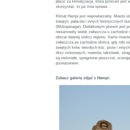
płacić za klimatyzację, która przecież jest 
skorzystać, to już inna sprawa…
Klimat Hampi jest niepowtarzalny. Miasto 
świątyń, pałaców i innych historycznych b
(Widżajanagar). Dodatkowym plusem jest po
niesamowity widok zwłaszcza o zachodzie sł
obszar dawnej stolicy regionu. Same miaste
zwłaszcza po zachodzie słońca, gdy robi si
świętych krów, wesołych kóz, psów i innych
riksz motorowych, rowerów, taksówek, stra
są nieśmiałe, spragnione pieszczot, ocierają
przerażeniem.
Zobacz galerię zdjęć z Hampi: