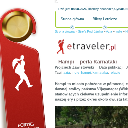
Dziś jest
08.08.2026
Imieniny obchodzą
Cyriak, E
Strona główna
Bilety Lotnicze
Strona główna
»
Strefa Podróżnika
»
Azja
»
Indie
»
H
Hampi – perła Karnataki
Wojciech Zawistowski
Data publikacji:
0
Tagi:
azja
,
indie
,
hampi
,
karnataka
,
relacje
Hampi to miasto położone w północnej c
dawnej stolicy państwa Vijayanagar (Wid
stanowiących ciekawe uzupełnienie infor
naszej ery i przez okres około dwustu l