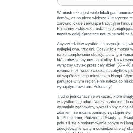
W miasteczku jest wiele lokali gastronomic
domów, aż po nieco większe klimatyczne re
zarówno lokale serwujące tradycyjne hindusk
Polecamy zwłaszcza restaurację znajdującą
nawet w całej Karnatace naturalne soki ze
Aby zwiedzić wszystkie lub przynajmniej wi
najlepiej dwa, trzy dni. Oczywiście można w
na kontemplowanie okolicy, ale w tym wari
która obwiozłaby nas po okolicy. Koszt wyna
wyłączny użytek przez cały dzień (35 – 48 z
również możliwość zwiedzania zabytków pie
od współczesnego miasteczka Hampi. Wymag
panujące w tym regionie nie należą do niski
wynajętym rowerem. Polecamy!
Trudno jednoznacznie wskazać, które świąty
wszystkim się udać. Naszym zdaniem do na
wspaniale zachowany, wyrzeźbiony z dbałoś
zdaniem nie można pominąć są stajnie słon
to: Pushkarani, Podziemna Świątynia, Świąt
pokusili się o podsumowanie pobytu w Hamp
zdecydowanie wartym odwiedzenia przy okaz