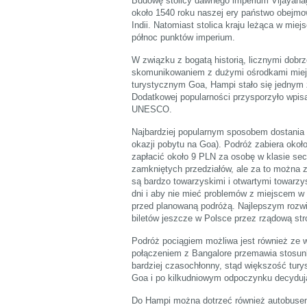
Budowę stolicy dawnego imperium Vijayana
około 1540 roku naszej ery państwo obejmo
Indii. Natomiast stolica kraju leżąca w miej
północ punktów imperium.
W związku z bogatą historią, licznymi dob
skomunikowaniem z dużymi ośrodkami miejsk
turystycznym Goa, Hampi stało się jednym 
Dodatkowej popularności przysporzyło wpis
UNESCO.
Najbardziej popularnym sposobem dostania 
okazji pobytu na Goa). Podróż zabiera około 
zapłacić około 9 PLN za osobę w klasie seco
zamkniętych przedziałów, ale za to można z
są bardzo towarzyskimi i otwartymi towarzy
dni i aby nie mieć problemów z miejscem w 
przed planowaną podróżą. Najlepszym rozwi
biletów jeszcze w Polsce przez rządową str
Podróż pociągiem możliwa jest również ze
połączeniem z Bangalore przemawia stosunk
bardziej czasochłonny, stąd większość tury
Goa i po kilkudniowym odpoczynku decyduj
Do Hampi można dotrzeć również autobuse