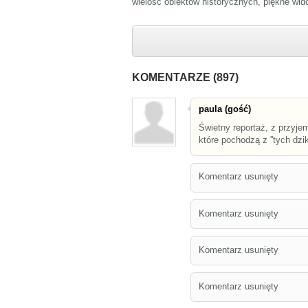
wielość obiektów historycznych, piękne wid
KOMENTARZE (897)
paula (gość)
Świetny reportaż, z przyje
które pochodzą z ''tych dzik
Komentarz usunięty
Komentarz usunięty
Komentarz usunięty
Komentarz usunięty