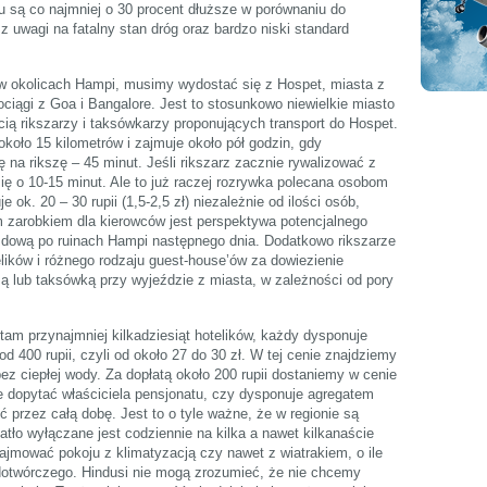
u są co najmniej o 30 procent dłuższe w porównaniu do
 uwagi na fatalny stan dróg oraz bardzo niski standard
n w okolicach Hampi, musimy wydostać się z Hospet, miasta z
ciągi z Goa i Bangalore. Jest to stosunkowo niewielkie miasto
ścią rikszarzy i taksówkarzy proponujących transport do Hospet.
oło 15 kilometrów i zajmuje około pół godzin, gdy
 na rikszę – 45 minut. Jeśli rikszarz zacznie rywalizować z
ię o 10-15 minut. Ale to już raczej rozrywka polecana osobom
ok. 20 – 30 rupii (1,5-2,5 zł) niezależnie od ilości osób,
 zarobkiem dla kierowców jest perspektywa potencjalnego
dową po ruinach Hampi następnego dnia. Dodatkowo rikszarze
elików i różnego rodzaju guest-house’ów za dowiezienie
zą lub taksówką przy wyjeździe z miasta, w zależności od pory
tam przynajmniej kilkadziesiąt hotelików, każdy dysponuje
d 400 rupii, czyli od około 27 do 30 zł. W tej cenie znajdziemy
bez ciepłej wody. Za dopłatą około 200 rupii dostaniemy w cenie
ie dopytać właściciela pensjonatu, czy dysponuje agregatem
 przez całą dobę. Jest to o tyle ważne, że w regionie są
iatło wyłączane jest codziennie na kilka a nawet kilkanaście
jmować pokoju z klimatyzacją czy nawet z wiatrakiem, o ile
dotwórczego. Hindusi nie mogą zrozumieć, że nie chcemy