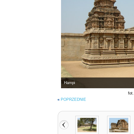
Hampi
fot
«
POPRZEDNIE