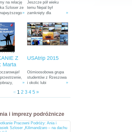
: Ania i
Tułak „Magiczny
y na relację
Jeszcze pół wieku
k Szloser
Nepal”
śka Szloser ze
temu Nepal był
»
»
 najwyższego
zamknięty dla
andżaro –
fryki oraz
wszystkich
u Afryki”
 pobytu w
zwiedzających. W
arodowych i
ostatnich dekadach
arze.
zamienił się w Mekkę
dla ludzi kochających
góry, przyrodę i
egzotyczną, azjatycką
kulturę.
ANIE Z
USAtrip 2015
 Marta
a-
 oczarowuje!
Ośmioosobowa grupa
ka i
rzestrzenie,
studentów z Rzeszowa
»
»
jobrazy,
i okolic lubi
 Śliwiński
e zwierzęta,
udowadniać, że chcieć
znana
«
»
1
2
3
4
5
żna spotkać
równa się móc. Wierni
 Australii"
, ciekawa
tej idei co roku
 do tego
wyruszają w podróż
bardziej
leciwym busem z 1988
nia i imprezy podróżnicze
i ludzie na
r. Na koncie mają już
cztery wyprawy, a teraz
otkanie Pracowni Podróży: Ania i
przygotowują się do
asiek Szloser „Kilimandżaro – na dachu
następnej. Tym razem