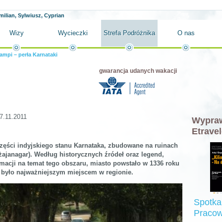
milian, Sylwiusz, Cyprian
Wizy
Wycieczki
Strefa Podróżnika
O nas
ampi – perła Karnataki
gwarancja udanych wakacji
7.11.2011
Wypraw
Etravel
zęści indyjskiego stanu Karnataka, zbudowane na ruinach
żajanagar). Według historycznych źródeł oraz legend,
macji na temat tego obszaru, miasto powstało w 1336 roku
at było najważniejszym miejscem w regionie.
Spotka
Pracow