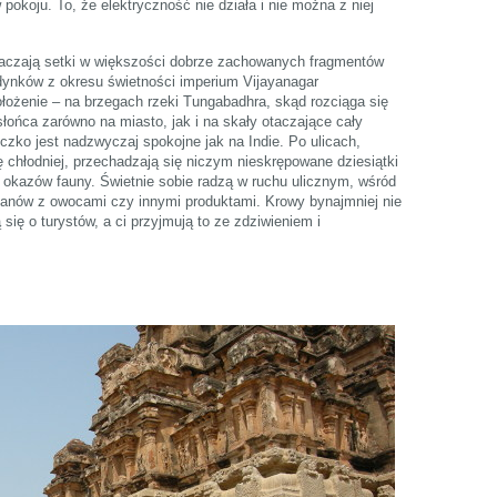
w pokoju. To, że elektryczność nie działa i nie można z niej
otaczają setki w większości dobrze zachowanych fragmentów
udynków z okresu świetności imperium Vijayanagar
łożenie – na brzegach rzeki Tungabadhra, skąd rozciąga się
ońca zarówno na miasto, jak i na skały otaczające cały
czko jest nadzwyczaj spokojne jak na Indie. Po ulicach,
ę chłodniej, przechadzają się niczym nieskrępowane dziesiątki
 okazów fauny. Świetnie sobie radzą w ruchu ulicznym, wśród
ganów z owocami czy innymi produktami. Krowy bynajmniej nie
 się o turystów, a ci przyjmują to ze zdziwieniem i