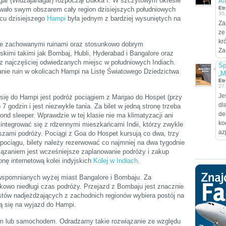
gar (Widżajanagar) rozpoczął Bukka I. W szczytowym okresie
Af
Etr
wało swym obszarem cały region dzisiejszych południowych
30
scu dzisiejszego
Hampi
była jednym z bardziej wysuniętych na
Za
ze
kr
rze zachowanymi ruinami oraz stosunkowo dobrym
Za
imi takimi jak Bombaj, Hubli, Hyderabad i Bangalore oraz
z najczęściej odwiedzanych miejsc w południowych Indiach.
Sp
anie ruin w okolicach Hampi na Listę Światowego Dziedzictwa
„M
Etr
27
Je
się do Hampi jest podróż pociągiem z Margao do Hospet (przy
dl
7 godzin i jest niezwykle tania. Za bilet w jedną stronę trzeba
de
nd sleeper. Wprawdzie w tej klasie nie ma klimatyzacji ani
ko
integrować się z rdzennymi mieszkańcami Indii, którzy zwykle
az
szami podróży. Pociągi z Goa do Hospet kursują co dwa, trzy
pociągu, bilety należy rezerwować co najmniej na dwa tygodnie
ązaniem jest wcześniejsze zaplanowanie podróży i zakup
onę internetową kolei indyjskich
Kolej w Indiach
.
 wspomnianych wyżej miast Bangalore i Bombaju. Za
owo niedługi czas podróży. Przejazd z Bombaju jest znacznie
stów nadjeżdżających z zachodnich regionów wybiera postój na
ą się na wyjazd do Hampi.
m lub samochodem. Odradzamy takie rozwiązanie ze względu