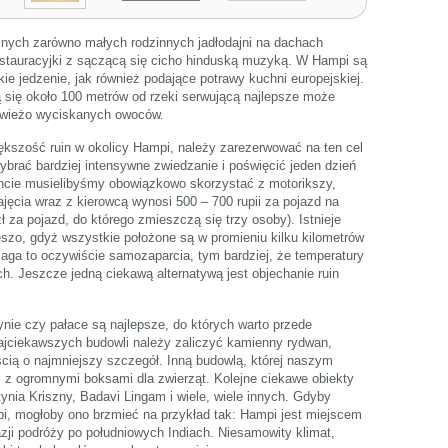
znych zarówno małych rodzinnych jadłodajni na dachach
stauracyjki z sączącą się cicho hinduską muzyką. W Hampi są
ie jedzenie, jak również podające potrawy kuchni europejskiej.
 się około 100 metrów od rzeki serwującą najlepsze może
 świeżo wyciskanych owoców.
ększość ruin w okolicy Hampi, należy zarezerwować na ten cel
ybrać bardziej intensywne zwiedzanie i poświęcić jeden dzień
ancie musielibyśmy obowiązkowo skorzystać z motorikszy,
jęcia wraz z kierowcą wynosi 500 – 700 rupii za pojazd na
ł za pojazd, do którego zmieszczą się trzy osoby). Istnieje
szo, gdyż wszystkie położone są w promieniu kilku kilometrów
a to oczywiście samozaparcia, tym bardziej, że temperatury
ch. Jeszcze jedną ciekawą alternatywą jest objechanie ruin
nie czy pałace są najlepsze, do których warto przede
jciekawszych budowli należy zaliczyć kamienny rydwan,
cią o najmniejszy szczegół. Inną budowlą, której naszym
i z ogromnymi boksami dla zwierząt. Kolejne ciekawe obiekty
ynia Kriszny, Badavi Lingam i wiele, wiele innych. Gdyby
i, mogłoby ono brzmieć na przykład tak: Hampi jest miejscem
ji podróży po południowych Indiach. Niesamowity klimat,