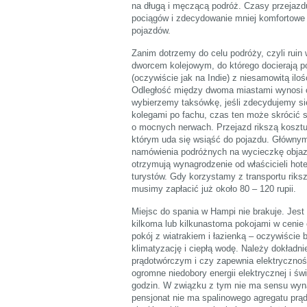
na długą i męczącą podróż. Czasy przejazd
pociągów i zdecydowanie mniej komfortowe z
pojazdów.
Zanim dotrzemy do celu podróży, czyli rui
dworcem kolejowym, do którego docierają po
(oczywiście jak na Indie) z niesamowitą ilo
Odległość między dwoma miastami wynosi ok
wybierzemy taksówkę, jeśli zdecydujemy się
kolegami po fachu, czas ten może skrócić s
o mocnych nerwach. Przejazd rikszą kosztuje 
którym uda się wsiąść do pojazdu. Głównym
namówienia podróżnych na wycieczkę objaz
otrzymują wynagrodzenie od właścicieli hot
turystów. Gdy korzystamy z transportu riks
musimy zapłacić już około 80 – 120 rupii.
Miejsc do spania w Hampi nie brakuje. Jest 
kilkoma lub kilkunastoma pokojami w cenie o
pokój z wiatrakiem i łazienką – oczywiście 
klimatyzację i ciepłą wodę. Należy dokładn
prądotwórczym i czy zapewnia elektryczność
ogromne niedobory energii elektrycznej i św
godzin. W związku z tym nie ma sensu wyna
pensjonat nie ma spalinowego agregatu prą