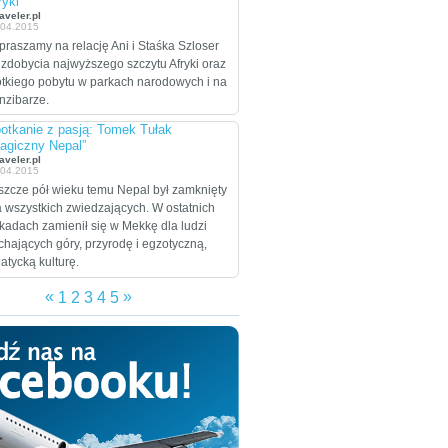
ryki”
celem są Stany
aveler.pl
.04.2015
Zjednoczone, które
praszamy na relację Ani i Staśka Szloser
zamierzają przejechać
 zdobycia najwyższego szczytu Afryki oraz
wzdłuż i wszerz w
ótkiego pobytu w parkach narodowych i na
trakcie dwumiesięcznej
nzibarze.
eskapady.
otkanie z pasją: Tomek Tułak
agiczny Nepal”
aveler.pl
.04.2015
szcze pół wieku temu Nepal był zamknięty
a wszystkich zwiedzających. W ostatnich
kadach zamienił się w Mekkę dla ludzi
chających góry, przyrodę i egzotyczną,
jatycką kulturę.
«
»
1
2
3
4
5