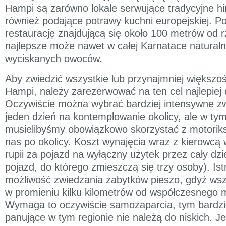
Hampi są zarówno lokale serwujące tradycyjne hin
również podające potrawy kuchni europejskiej. 
restaurację znajdującą się około 100 metrów od r
najlepsze może nawet w całej Karnatace naturaln
wyciskanych owoców.
Aby zwiedzić wszystkie lub przynajmniej większoś
Hampi, należy zarezerwować na ten cel najlepiej d
Oczywiście można wybrać bardziej intensywne zw
jeden dzień na kontemplowanie okolicy, ale w tym
musielibyśmy obowiązkowo skorzystać z motoriks
nas po okolicy. Koszt wynajęcia wraz z kierowcą
rupii za pojazd na wyłączny użytek przez cały dzi
pojazd, do którego zmieszczą się trzy osoby). Ist
możliwość zwiedzania zabytków pieszo, gdyż wsz
w promieniu kilku kilometrów od współczesnego 
Wymaga to oczywiście samozaparcia, tym bardzie
panujące w tym regionie nie należą do niskich. J