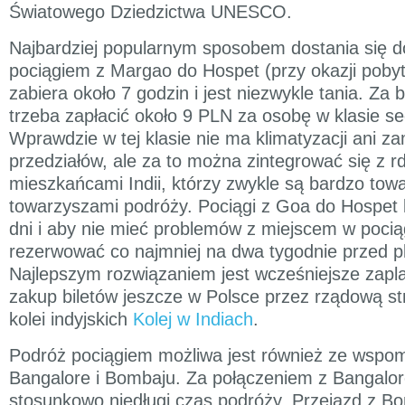
Światowego Dziedzictwa UNESCO.
Najbardziej popularnym sposobem dostania się d
pociągiem z Margao do Hospet (przy okazji poby
zabiera około 7 godzin i jest niezwykle tania. Za b
trzeba zapłacić około 9 PLN za osobę w klasie se
Wprawdzie w tej klasie nie ma klimatyzacji ani z
przedziałów, ale za to można zintegrować się z 
mieszkańcami Indii, którzy zwykle są bardzo towa
towarzyszami podróży. Pociągi z Goa do Hospet k
dni i aby nie mieć problemów z miejscem w pociąg
rezerwować co najmniej na dwa tygodnie przed 
Najlepszym rozwiązaniem jest wcześniejsze zapl
zakup biletów jeszcze w Polsce przez rządową st
kolei indyjskich
Kolej w Indiach
.
Podróż pociągiem możliwa jest również ze wspo
Bangalore i Bombaju. Za połączeniem z Bangalo
stosunkowo niedługi czas podróży. Przejazd z Bo