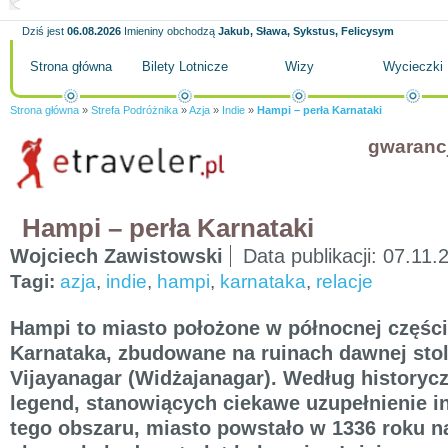
Dziś jest
06.08.2026
Imieniny obchodzą
Jakub, Sława, Sykstus, Felicysym
Strona główna
Bilety Lotnicze
Wizy
Wycieczki
Strona główna
»
Strefa Podróżnika
»
Azja
»
Indie
»
Hampi – perła Karnataki
gwaranc
Hampi – perła Karnataki
Wojciech Zawistowski
Data publikacji:
07.11.
Tagi:
azja
,
indie
,
hampi
,
karnataka
,
relacje
Hampi to miasto położone w północnej części
Karnataka, zbudowane na ruinach dawnej sto
Vijayanagar (Widżajanagar). Według historycz
legend, stanowiących ciekawe uzupełnienie i
tego obszaru, miasto powstało w 1336 roku na