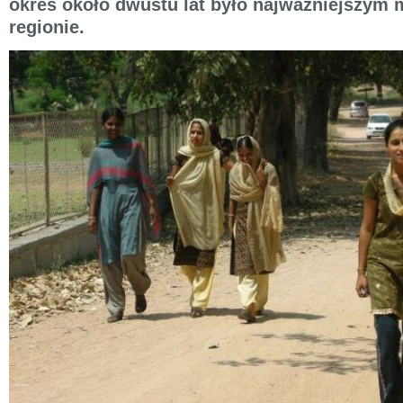
okres około dwustu lat było najważniejszym
regionie.