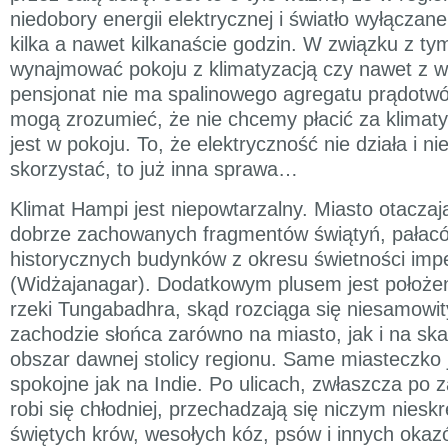
niedobory energii elektrycznej i światło wyłączane
kilka a nawet kilkanaście godzin. W związku z t
wynajmować pokoju z klimatyzacją czy nawet z wi
pensjonat nie ma spalinowego agregatu prądotwó
mogą zrozumieć, że nie chcemy płacić za klimaty
jest w pokoju. To, że elektryczność nie działa i ni
skorzystać, to już inna sprawa…
Klimat Hampi jest niepowtarzalny. Miasto otaczaj
dobrze zachowanych fragmentów świątyń, pałacó
historycznych budynków z okresu świetności imp
(Widżajanagar). Dodatkowym plusem jest położe
rzeki Tungabadhra, skąd rozciąga się niesamowit
zachodzie słońca zarówno na miasto, jak i na ska
obszar dawnej stolicy regionu. Same miasteczko 
spokojne jak na Indie. Po ulicach, zwłaszcza po 
robi się chłodniej, przechadzają się niczym niesk
świętych krów, wesołych kóz, psów i innych okaz