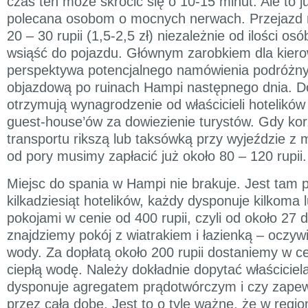
czas ten może skrócić się o 10-15 minut. Ale to j
polecana osobom o mocnych nerwach. Przejazd r
20 – 30 rupii (1,5-2,5 zł) niezależnie od ilości os
wsiąść do pojazdu. Głównym zarobkiem dla kiero
perspektywa potencjalnego namówienia podróżn
objazdową po ruinach Hampi następnego dnia. D
otrzymują wynagrodzenie od właścicieli hotelików
guest-house’ów za dowiezienie turystów. Gdy ko
transportu rikszą lub taksówką przy wyjeździe z 
od pory musimy zapłacić już około 80 – 120 rupii.
Miejsc do spania w Hampi nie brakuje. Jest tam 
kilkadziesiąt hotelików, każdy dysponuje kilkoma 
pokojami w cenie od 400 rupii, czyli od około 27 d
znajdziemy pokój z wiatrakiem i łazienką – oczywi
wody. Za dopłatą około 200 rupii dostaniemy w ce
ciepłą wodę. Należy dokładnie dopytać właściciel
dysponuje agregatem prądotwórczym i czy zapew
przez całą dobę. Jest to o tyle ważne, że w regi