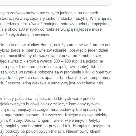
znych zarówno małych rodzinnych jadłodajni na dachach
stauracyjki z sączącą się cicho hinduską muzyką. W Hampi są
ie jedzenie, jak również podające potrawy kuchni europejskiej.
 się około 100 metrów od rzeki serwującą najlepsze może
 świeżo wyciskanych owoców.
ększość ruin w okolicy Hampi, należy zarezerwować na ten cel
ybrać bardziej intensywne zwiedzanie i poświęcić jeden dzień
ancie musielibyśmy obowiązkowo skorzystać z motorikszy,
jęcia wraz z kierowcą wynosi 500 – 700 rupii za pojazd na
ł za pojazd, do którego zmieszczą się trzy osoby). Istnieje
szo, gdyż wszystkie położone są w promieniu kilku kilometrów
a to oczywiście samozaparcia, tym bardziej, że temperatury
ch. Jeszcze jedną ciekawą alternatywą jest objechanie ruin
nie czy pałace są najlepsze, do których warto przede
jciekawszych budowli należy zaliczyć kamienny rydwan,
cią o najmniejszy szczegół. Inną budowlą, której naszym
i z ogromnymi boksami dla zwierząt. Kolejne ciekawe obiekty
ynia Kriszny, Badavi Lingam i wiele, wiele innych. Gdyby
i, mogłoby ono brzmieć na przykład tak: Hampi jest miejscem
ji podróży po południowych Indiach. Niesamowity klimat,