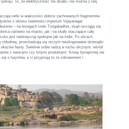
w pokoju. To, że elektryczność nie działa i nie można z niej
otaczają setki w większości dobrze zachowanych fragmentów
udynków z okresu świetności imperium Vijayanagar
łożenie – na brzegach rzeki Tungabadhra, skąd rozciąga się
ońca zarówno na miasto, jak i na skały otaczające cały
czko jest nadzwyczaj spokojne jak na Indie. Po ulicach,
ę chłodniej, przechadzają się niczym nieskrępowane dziesiątki
 okazów fauny. Świetnie sobie radzą w ruchu ulicznym, wśród
ganów z owocami czy innymi produktami. Krowy bynajmniej nie
 się o turystów, a ci przyjmują to ze zdziwieniem i