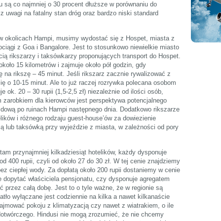
u są co najmniej o 30 procent dłuższe w porównaniu do
 uwagi na fatalny stan dróg oraz bardzo niski standard
n w okolicach Hampi, musimy wydostać się z Hospet, miasta z
ciągi z Goa i Bangalore. Jest to stosunkowo niewielkie miasto
ścią rikszarzy i taksówkarzy proponujących transport do Hospet.
oło 15 kilometrów i zajmuje około pół godzin, gdy
 na rikszę – 45 minut. Jeśli rikszarz zacznie rywalizować z
ię o 10-15 minut. Ale to już raczej rozrywka polecana osobom
ok. 20 – 30 rupii (1,5-2,5 zł) niezależnie od ilości osób,
 zarobkiem dla kierowców jest perspektywa potencjalnego
dową po ruinach Hampi następnego dnia. Dodatkowo rikszarze
elików i różnego rodzaju guest-house’ów za dowiezienie
zą lub taksówką przy wyjeździe z miasta, w zależności od pory
tam przynajmniej kilkadziesiąt hotelików, każdy dysponuje
d 400 rupii, czyli od około 27 do 30 zł. W tej cenie znajdziemy
bez ciepłej wody. Za dopłatą około 200 rupii dostaniemy w cenie
ie dopytać właściciela pensjonatu, czy dysponuje agregatem
 przez całą dobę. Jest to o tyle ważne, że w regionie są
iatło wyłączane jest codziennie na kilka a nawet kilkanaście
jmować pokoju z klimatyzacją czy nawet z wiatrakiem, o ile
dotwórczego. Hindusi nie mogą zrozumieć, że nie chcemy