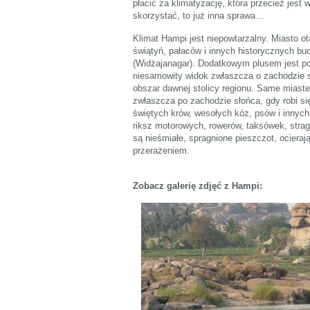
płacić za klimatyzację, która przecież jest 
skorzystać, to już inna sprawa…
Klimat Hampi jest niepowtarzalny. Miasto 
świątyń, pałaców i innych historycznych b
(Widżajanagar). Dodatkowym plusem jest po
niesamowity widok zwłaszcza o zachodzie sł
obszar dawnej stolicy regionu. Same miaste
zwłaszcza po zachodzie słońca, gdy robi si
świętych krów, wesołych kóz, psów i innych
riksz motorowych, rowerów, taksówek, stra
są nieśmiałe, spragnione pieszczot, ocierają
przerażeniem.
Zobacz galerię zdjęć z Hampi: