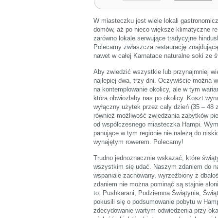
W miasteczku jest wiele lokali gastronomic
domów, aż po nieco większe klimatyczne re
zarówno lokale serwujące tradycyjne hindusk
Polecamy zwłaszcza restaurację znajdującą
nawet w całej Karnatace naturalne soki ze
Aby zwiedzić wszystkie lub przynajmniej wi
najlepiej dwa, trzy dni. Oczywiście można w
na kontemplowanie okolicy, ale w tym wari
która obwiozłaby nas po okolicy. Koszt wyna
wyłączny użytek przez cały dzień (35 – 48 z
również możliwość zwiedzania zabytków pie
od współczesnego miasteczka Hampi. Wymag
panujące w tym regionie nie należą do niski
wynajętym rowerem. Polecamy!
Trudno jednoznacznie wskazać, które świąty
wszystkim się udać. Naszym zdaniem do na
wspaniale zachowany, wyrzeźbiony z dbałoś
zdaniem nie można pominąć są stajnie słon
to: Pushkarani, Podziemna Świątynia, Świąt
pokusili się o podsumowanie pobytu w Hamp
zdecydowanie wartym odwiedzenia przy okaz