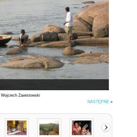
. Wojciech Zawistowski
NASTĘPNE
»