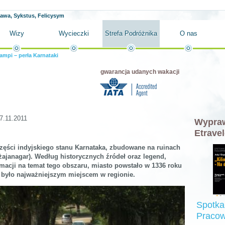
ława, Sykstus, Felicysym
Wizy
Wycieczki
Strefa Podróżnika
O nas
ampi – perła Karnataki
gwarancja udanych wakacji
7.11.2011
Wypraw
Etravel
zęści indyjskiego stanu Karnataka, zbudowane na ruinach
żajanagar). Według historycznych źródeł oraz legend,
macji na temat tego obszaru, miasto powstało w 1336 roku
at było najważniejszym miejscem w regionie.
Spotka
Pracow