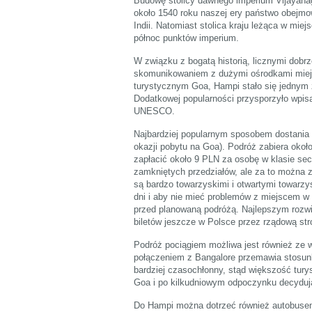
Budowę stolicy dawnego imperium Vijayana
około 1540 roku naszej ery państwo obejmo
Indii. Natomiast stolica kraju leżąca w miej
północ punktów imperium.
W związku z bogatą historią, licznymi dob
skomunikowaniem z dużymi ośrodkami miejsk
turystycznym Goa, Hampi stało się jednym 
Dodatkowej popularności przysporzyło wpis
UNESCO.
Najbardziej popularnym sposobem dostania 
okazji pobytu na Goa). Podróż zabiera około 
zapłacić około 9 PLN za osobę w klasie seco
zamkniętych przedziałów, ale za to można z
są bardzo towarzyskimi i otwartymi towarzy
dni i aby nie mieć problemów z miejscem w 
przed planowaną podróżą. Najlepszym rozwi
biletów jeszcze w Polsce przez rządową str
Podróż pociągiem możliwa jest również ze
połączeniem z Bangalore przemawia stosunk
bardziej czasochłonny, stąd większość tury
Goa i po kilkudniowym odpoczynku decyduj
Do Hampi można dotrzeć również autobuse