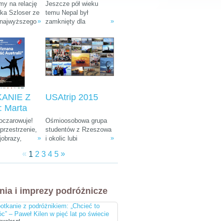
: Ania i
Tułak „Magiczny
y na relację
Jeszcze pół wieku
k Szloser
Nepal”
śka Szloser ze
temu Nepal był
»
»
 najwyższego
zamknięty dla
andżaro –
fryki oraz
wszystkich
u Afryki”
 pobytu w
zwiedzających. W
arodowych i
ostatnich dekadach
arze.
zamienił się w Mekkę
dla ludzi kochających
góry, przyrodę i
egzotyczną, azjatycką
kulturę.
ANIE Z
USAtrip 2015
 Marta
a-
 oczarowuje!
Ośmioosobowa grupa
ka i
rzestrzenie,
studentów z Rzeszowa
»
»
jobrazy,
i okolic lubi
 Śliwiński
e zwierzęta,
udowadniać, że chcieć
znana
«
»
1
2
3
4
5
żna spotkać
równa się móc. Wierni
 Australii"
, ciekawa
tej idei co roku
 do tego
wyruszają w podróż
bardziej
leciwym busem z 1988
nia i imprezy podróżnicze
i ludzie na
r. Na koncie mają już
cztery wyprawy, a teraz
otkanie z podróżnikiem: „Chcieć to
przygotowują się do
c” – Paweł Kilen w pięć lat po świecie
następnej. Tym razem
aveler.pl