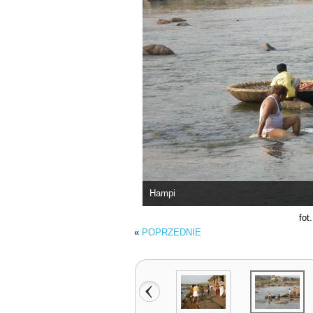
Hampi
fot
«
POPRZEDNIE