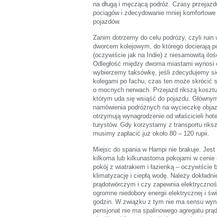
na długą i męczącą podróż. Czasy przejazd
pociągów i zdecydowanie mniej komfortowe z
pojazdów.
Zanim dotrzemy do celu podróży, czyli rui
dworcem kolejowym, do którego docierają po
(oczywiście jak na Indie) z niesamowitą ilo
Odległość między dwoma miastami wynosi ok
wybierzemy taksówkę, jeśli zdecydujemy się
kolegami po fachu, czas ten może skrócić s
o mocnych nerwach. Przejazd rikszą kosztuje 
którym uda się wsiąść do pojazdu. Głównym
namówienia podróżnych na wycieczkę objaz
otrzymują wynagrodzenie od właścicieli hot
turystów. Gdy korzystamy z transportu riks
musimy zapłacić już około 80 – 120 rupii.
Miejsc do spania w Hampi nie brakuje. Jest 
kilkoma lub kilkunastoma pokojami w cenie o
pokój z wiatrakiem i łazienką – oczywiście 
klimatyzację i ciepłą wodę. Należy dokładn
prądotwórczym i czy zapewnia elektryczność
ogromne niedobory energii elektrycznej i św
godzin. W związku z tym nie ma sensu wyna
pensjonat nie ma spalinowego agregatu prą