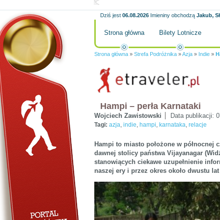
Dziś jest
06.08.2026
Imieniny obchodzą
Jakub, S
Strona główna
Bilety Lotnicze
Strona główna
»
Strefa Podróżnika
»
Azja
»
Indie
»
H
Hampi – perła Karnataki
Wojciech Zawistowski
Data publikacji:
0
Tagi:
azja
,
indie
,
hampi
,
karnataka
,
relacje
Hampi to miasto położone w północnej c
dawnej stolicy państwa Vijayanagar (Wid
stanowiących ciekawe uzupełnienie infor
naszej ery i przez okres około dwustu l