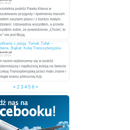
.03.2015
celem są Stany
Zjednoczone, które
ęcioletnia podróż Pawła Kilena w
zamierzają przejechać
szukiwaniu przygody i spełnienia marzeń.
wzdłuż i wszerz w
lekkim zarysem planu i z bardzo małym
trakcie dwumiesięcznej
dżetem. Udowadnia wszystkim, a przede
eskapady.
zystkim sobie, że powiedzenie „Chcieć, to
” nie jest fikcją.
otkanie z pasją: Tomek Tułak –
beria, Bajkał, Kolej Transsyberyjska
aveler.pl
.11.2014
m razem wybierzemy się w podróż
jsłynniejszą i najdłuższą koleją na świecie
Koleją Transsyberyjską przez mało znane i
zległe krainy północnej Azji.
«
»
2
3
4
5
6