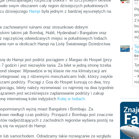
gar (Widżajanagar) rozpoczął Bukka I. W szczytowym okresie
02
wało swym obszarem cały region dzisiejszych południowych
Pi
scu dzisiejszego
Hampi
była jednym z bardziej wysuniętych na
po
Z 
bu
rze zachowanymi ruinami oraz stosunkowo dobrym
ws
imi takimi jak Bombaj, Hubli, Hyderabad i Bangalore oraz
móc
z najczęściej odwiedzanych miejsc w południowych Indiach.
anie ruin w okolicach Hampi na Listę Światowego Dziedzictwa
Sp
Sy
Etr
się do Hampi jest podróż pociągiem z Margao do Hospet (przy
05
7 godzin i jest niezwykle tania. Za bilet w jedną stronę trzeba
Ty
nd sleeper. Wprawdzie w tej klasie nie ma klimatyzacji ani
na
integrować się z rdzennymi mieszkańcami Indii, którzy zwykle
– 
szami podróży. Pociągi z Goa do Hospet kursują co dwa, trzy
ro
pociągu, bilety należy rezerwować co najmniej na dwa tygodnie
ązaniem jest wcześniejsze zaplanowanie podróży i zakup
onę internetową kolei indyjskich
Kolej w Indiach
.
 wspomnianych wyżej miast Bangalore i Bombaju. Za
owo niedługi czas podróży. Przejazd z Bombaju jest znacznie
stów nadjeżdżających z zachodnich regionów wybiera postój na
ą się na wyjazd do Hampi.
m lub samochodem. Odradzamy takie rozwiązanie ze względu