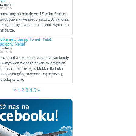
ryki”
celem są Stany
aveler.pl
.04.2015
Zjednoczone, które
praszamy na relację Ani i Staśka Szloser
zamierzają przejechać
 zdobycia najwyższego szczytu Afryki oraz
wzdłuż i wszerz w
ótkiego pobytu w parkach narodowych i na
trakcie dwumiesięcznej
nzibarze.
eskapady.
otkanie z pasją: Tomek Tułak
agiczny Nepal”
aveler.pl
.04.2015
szcze pół wieku temu Nepal był zamknięty
a wszystkich zwiedzających. W ostatnich
kadach zamienił się w Mekkę dla ludzi
chających góry, przyrodę i egzotyczną,
jatycką kulturę.
«
»
1
2
3
4
5