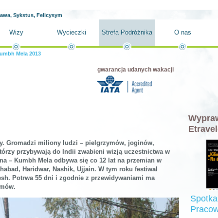
ława, Sykstus, Felicysym
Wizy
Wycieczki
Strefa Podróżnika
O nas
umbh Mela 2013
gwarancja udanych wakacji
Wypraw
Etravel
jny. Gromadzi miliony ludzi – pielgrzymów, joginów,
tórzy przybywają do Indii zwabieni wizją uczestnictwa w
na – Kumbh Mela odbywa się co 12 lat na przemian w
habad, Haridwar, Nashik, Ujjain. W tym roku festiwal
desh. Potrwa 55 dni i zgodnie z przewidywaniami ma
ymów.
Spotka
Pracow