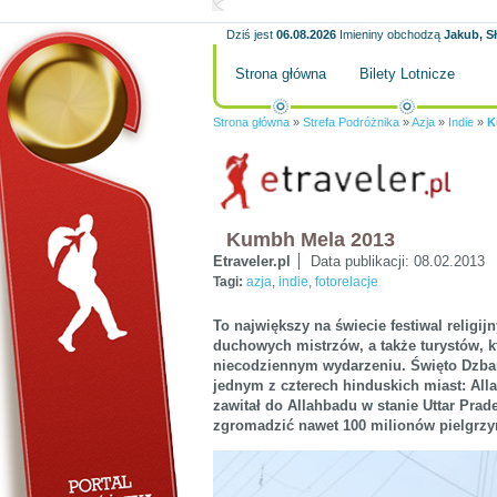
Dziś jest
06.08.2026
Imieniny obchodzą
Jakub, S
Strona główna
Bilety Lotnicze
Strona główna
»
Strefa Podróżnika
»
Azja
»
Indie
»
K
Kumbh Mela 2013
Etraveler.pl
Data publikacji:
08.02.2013
Tagi:
azja
,
indie
,
fotorelacje
To największy na świecie festiwal religi
duchowych mistrzów, a także turystów, k
niecodziennym wydarzeniu. Święto Dzba
jednym z czterech hinduskich miast: Alla
zawitał do Allahbadu w stanie Uttar Pra
zgromadzić nawet 100 milionów pielgrz