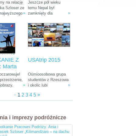
: Ania i
Tułak „Magiczny
y na relację
Jeszcze pół wieku
k Szloser
Nepal”
śka Szloser ze
temu Nepal był
»
»
 najwyższego
zamknięty dla
andżaro –
fryki oraz
wszystkich
u Afryki”
 pobytu w
zwiedzających. W
arodowych i
ostatnich dekadach
arze.
zamienił się w Mekkę
dla ludzi kochających
góry, przyrodę i
egzotyczną, azjatycką
kulturę.
ANIE Z
USAtrip 2015
 Marta
a-
 oczarowuje!
Ośmioosobowa grupa
ka i
rzestrzenie,
studentów z Rzeszowa
»
»
jobrazy,
i okolic lubi
 Śliwiński
e zwierzęta,
udowadniać, że chcieć
znana
«
»
1
2
3
4
5
żna spotkać
równa się móc. Wierni
 Australii"
, ciekawa
tej idei co roku
 do tego
wyruszają w podróż
bardziej
leciwym busem z 1988
nia i imprezy podróżnicze
i ludzie na
r. Na koncie mają już
cztery wyprawy, a teraz
otkanie Pracowni Podróży: Ania i
przygotowują się do
asiek Szloser „Kilimandżaro – na dachu
następnej. Tym razem