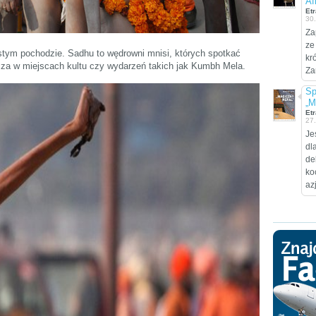
Af
Etr
30
Za
ze
tym pochodzie. Sadhu to wędrowni mnisi, których spotkać
kr
zcza w miejscach kultu czy wydarzeń takich jak Kumbh Mela.
Za
Sp
„M
Etr
27
Je
dl
de
ko
az