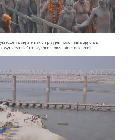
wyrzeczenia się ziemskich przyjemności, smarują ciała
 „wyrzeczenie” nie wychodzi poza sferę deklaracji.