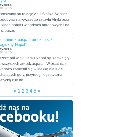
ryki”
celem są Stany
aveler.pl
.04.2015
Zjednoczone, które
praszamy na relację Ani i Staśka Szloser
zamierzają przejechać
 zdobycia najwyższego szczytu Afryki oraz
wzdłuż i wszerz w
ótkiego pobytu w parkach narodowych i na
trakcie dwumiesięcznej
nzibarze.
eskapady.
otkanie z pasją: Tomek Tułak
agiczny Nepal”
aveler.pl
.04.2015
szcze pół wieku temu Nepal był zamknięty
a wszystkich zwiedzających. W ostatnich
kadach zamienił się w Mekkę dla ludzi
chających góry, przyrodę i egzotyczną,
jatycką kulturę.
«
»
1
2
3
4
5