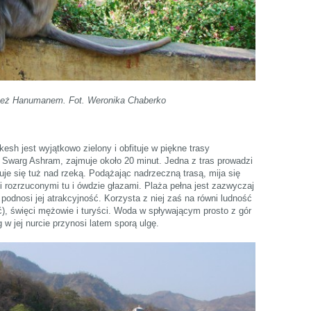
 też Hanumanem. Fot. Weronika Chaberko
esh jest wyjątkowo zielony i obfituje w piękne trasy
Swarg Ashram, zajmuje około 20 minut. Jedna z tras prowadzi
je się tuż nad rzeką. Podążając nadrzeczną trasą, mija się
i rozrzuconymi tu i ówdzie głazami. Plaża pełna jest zazwyczaj
odnosi jej atrakcyjność. Korzysta z niej zaś na równi ludność
), święci mężowie i turyści. Woda w spływającym prosto z gór
w jej nurcie przynosi latem sporą ulgę.