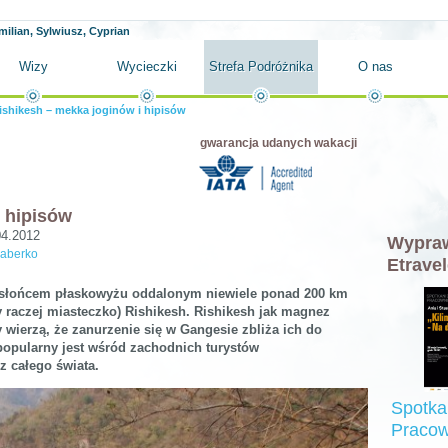
milian, Sylwiusz, Cyprian
Wizy
Wycieczki
Strefa Podróżnika
O nas
ishikesh – mekka joginów i hipisów
gwarancja udanych wakacji
 hipisów
04.2012
Wypraw
haberko
Etravel
słońcem płaskowyżu oddalonym niewiele ponad 200 km
y raczej miasteczko) Rishikesh. Rishikesh jak magnez
 wierzą, że zanurzenie się w Gangesie zbliża ich do
opularny jest wśród zachodnich turystów
 całego świata.
Spotka
Pracow