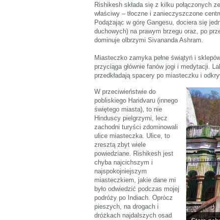
Rishikesh składa się z kilku połączonych z
właściwy – tłoczne i zanieczyszczone cen
Podążając w górę Gangesu, dociera się je
duchowych) na prawym brzegu oraz, po prz
dominuje olbrzymi Sivananda Ashram.
Miasteczko zamyka pełne świątyń i sklepó
przyciąga głównie fanów jogi i medytacji. L
przedkładają spacery po miasteczku i odkr
W przeciwieństwie do
pobliskiego Haridvaru (innego
świętego miasta), to nie
Hinduscy pielgrzymi, lecz
zachodni turyści zdominowali
ulice miasteczka. Ulice, to
zresztą zbyt wiele
powiedziane. Rishikesh jest
chyba najcichszym i
najspokojniejszym
miasteczkiem, jakie dane mi
było odwiedzić podczas mojej
podróży po Indiach. Oprócz
pieszych, na drogach i
dróżkach najdalszych osad