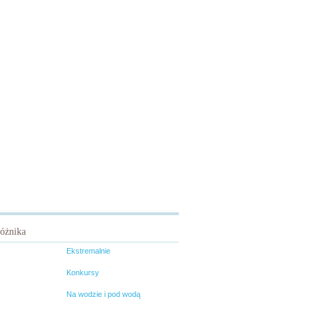
różnika
Ekstremalnie
Konkursy
Na wodzie i pod wodą