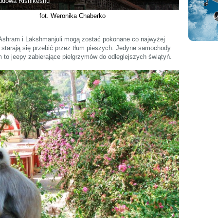
udowa Rishikeshu
fot. Weronika Chaberko
Ashram i Lakshmanjuli mogą zostać pokonane co najwyżej
o starają się przebić przez tłum pieszych. Jedyne samochody
to jeepy zabierające pielgrzymów do odleglejszych świątyń.