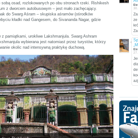
Af
e sobą osad, rozlokowanych po obu stronach rzeki. Rishikesh
Etr
trum z dworcem autobusowym – jest mało zachęcający.
30
dnak do Swarg Aśram – skupiska aśramów (ośrodków
Za
ebyciu kładki nad Gangesem, do Sivananda Nagar, gdzie
ze
kr
Za
w z pamiątkami, urokliwe Lakshmanjula. Swarg Ashram
Sp
akshmanjula wybierana jest natomiast przez turystów, którzy
„M
ywanie okolic nad intensywną praktykę duchową.
Etr
27
Je
dl
de
ko
az