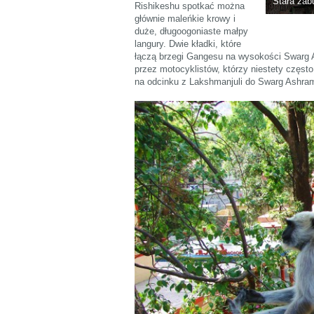
Stara zab
Rishikeshu spotkać można
głównie maleńkie krowy i
duże, długoogoniaste małpy
langury. Dwie kładki, które
łączą brzegi Gangesu na wysokości Swarg 
przez motocyklistów, którzy niestety częst
na odcinku z Lakshmanjuli do Swarg Ashram 