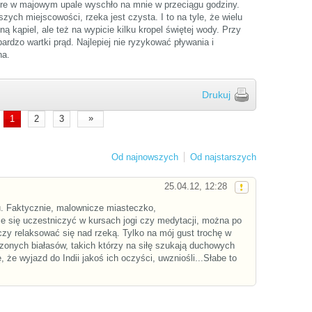
óre w majowym upale wyschło na mnie w przeciągu godziny.
ych miejscowości, rzeka jest czysta. I to na tyle, że wielu
ną kąpiel, ale też na wypicie kilku kropel świętej wody. Przy
dzo wartki prąd. Najlepiej nie ryzykować pływania i
na.
Drukuj
»
1
2
3
Od najnowszych
Od najstarszych
25.04.12, 12:28
. Faktycznie, malownicze miasteczko,
hce się uczestniczyć w kursach jogi czy medytacji, można po
 czy relaksować się nad rzeką. Tylko na mój gust trochę w
zonych białasów, takich którzy na siłę szukają duchowych
, że wyjazd do Indii jakoś ich oczyści, uwzniośli...Słabe to