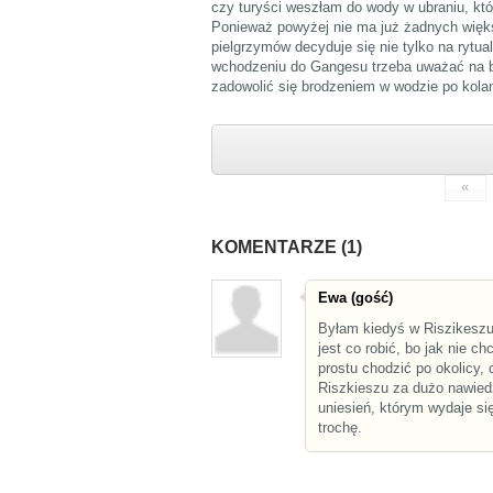
czy turyści weszłam do wody w ubraniu, kt
Ponieważ powyżej nie ma już żadnych większ
pielgrzymów decyduje się nie tylko na rytual
wchodzeniu do Gangesu trzeba uważać na bar
zadowolić się brodzeniem w wodzie po kola
«
KOMENTARZE (1)
Ewa (gość)
Byłam kiedyś w Riszikeszu
jest co robić, bo jak nie c
prostu chodzić po okolicy,
Riszkieszu za dużo nawied
uniesień, którym wydaje się
trochę.