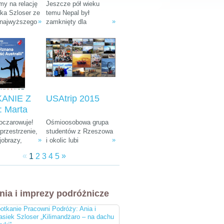
: Ania i
Tułak „Magiczny
y na relację
Jeszcze pół wieku
k Szloser
Nepal”
śka Szloser ze
temu Nepal był
»
»
 najwyższego
zamknięty dla
andżaro –
fryki oraz
wszystkich
u Afryki”
 pobytu w
zwiedzających. W
arodowych i
ostatnich dekadach
arze.
zamienił się w Mekkę
dla ludzi kochających
góry, przyrodę i
egzotyczną, azjatycką
kulturę.
ANIE Z
USAtrip 2015
 Marta
a-
 oczarowuje!
Ośmioosobowa grupa
ka i
rzestrzenie,
studentów z Rzeszowa
»
»
jobrazy,
i okolic lubi
 Śliwiński
e zwierzęta,
udowadniać, że chcieć
znana
«
»
1
2
3
4
5
żna spotkać
równa się móc. Wierni
 Australii"
, ciekawa
tej idei co roku
 do tego
wyruszają w podróż
bardziej
leciwym busem z 1988
nia i imprezy podróżnicze
i ludzie na
r. Na koncie mają już
cztery wyprawy, a teraz
otkanie Pracowni Podróży: Ania i
przygotowują się do
asiek Szloser „Kilimandżaro – na dachu
następnej. Tym razem