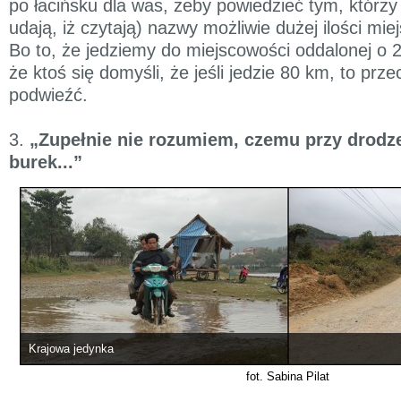
po łacińsku dla was, żeby powiedzieć tym, którzy 
udają, iż czytają) nazwy możliwie dużej ilości mi
Bo to, że jedziemy do miejscowości oddalonej o 
że ktoś się domyśli, że jeśli jedzie 80 km, to prz
podwieźć.
3.
„Zupełnie nie rozumiem, czemu przy drodze
burek...”
Krajowa jedynka
fot. Sabina Pilat