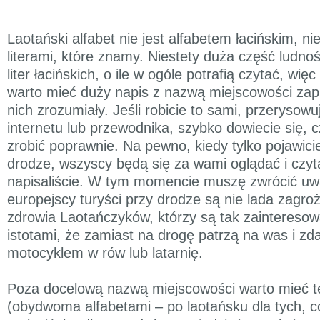
Laotański alfabet nie jest alfabetem łacińskim, n
literami, które znamy. Niestety duża część ludnośc
liter łacińskich, o ile w ogóle potrafią czytać, wię
warto mieć duży napis z nazwą miejscowości zap
nich zrozumiały. Jeśli robicie to sami, przerysowu
internetu lub przewodnika, szybko dowiecie się, 
zrobić poprawnie. Na pewno, kiedy tylko pojawici
drodze, wszyscy będą się za wami oglądać i czyta
napisaliście. W tym momencie muszę zwrócić uwa
europejscy turyści przy drodze są nie lada zagroż
zdrowia Laotańczyków, którzy są tak zainteresow
istotami, że zamiast na drogę patrzą na was i zd
motocyklem w rów lub latarnię.
Poza docelową nazwą miejscowości warto mieć t
(obydwoma alfabetami – po laotańsku dla tych, co