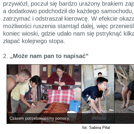
przywiózł, poczuł się bardzo urażony brakiem zap
a dodatkowo podchodził do każdego samochodu, 
zatrzymać i odstraszał kierowcę. W efekcie okaz
możliwości ruszenia stamtąd dalej, więc przenieśl
koniec wioski, gdzie udało nam się pstryknąć kilk
złapać kolejnego stopa.
2.
„Może nam pan to napisać”
Czasem potrzebowaliśmy pomocy.
fot. Sabina Piłat