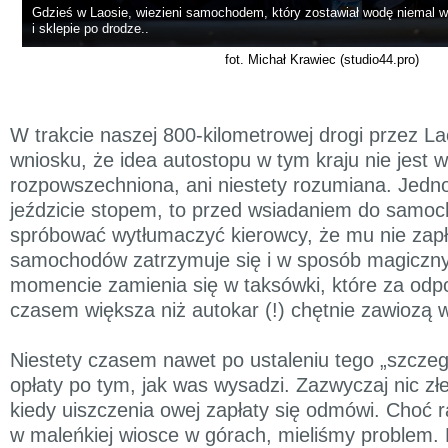
Gdzieś w Laosie, wiezieni samochodem, który zostawiał wodę niema
i sklepie po drodze..
fot. Michał Krawiec (studio44.pro)
W trakcie naszej 800-kilometrowej drogi przez L
wniosku, że idea autostopu w tym kraju nie jest
rozpowszechniona, ani niestety rozumiana. Jedno 
jeździcie stopem, to przed wsiadaniem do samo
spróbować wytłumaczyć kierowcy, że mu nie zapła
samochodów zatrzymuje się i w sposób magicz
momencie zamienia się w taksówki, które za odpo
czasem większa niż autokar (!) chętnie zawiozą 
Niestety czasem nawet po ustaleniu tego „szczeg
opłaty po tym, jak was wysadzi. Zazwyczaj nic złe
kiedy uiszczenia owej zapłaty się odmówi. Choć 
w maleńkiej wiosce w górach, mieliśmy problem. 