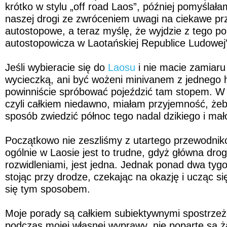
krótko w stylu „off road Laos”, później pomyślał
naszej drogi ze zwróceniem uwagi na ciekawe pr
autostopowe, a teraz myślę, że wyjdzie z tego p
autostopowicza w Laotańskiej Republice Ludowej
Jeśli wybieracie się do
Laosu
i nie macie zamiaru
wycieczką, ani być wożeni minivanem z jednego h
powinniście spróbować pojeździć tam stopem. W 
czyli całkiem niedawno, miałam przyjemność, żeb
sposób zwiedzić północ tego nadal dzikiego i mało
Początkowo nie zeszliśmy z utartego przewodnik
ogólnie w Laosie jest to trudne, gdyż główna droga
rozwidleniami, jest jedna. Jednak ponad dwa tygo
stojąc przy drodze, czekając na okazję i ucząc s
się tym sposobem.
Moje porady są całkiem subiektywnymi spostrze
podczas mojej własnej wyprawy, nie poparte są 