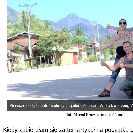
Pierwsze podejście do "podróży za jeden uśmiech". W drodze z Vang 
fot. Michał Krawiec (studio44.pro)
Kiedy zabierałam się za ten artykuł na początku 