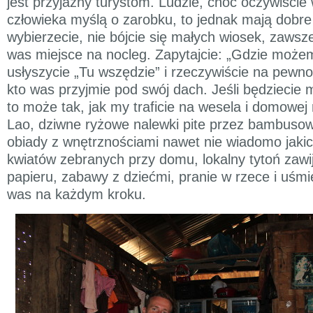
jest przyjazny turystom. Ludzie, choć oczywiście
człowieka myślą o zarobku, to jednak mają dobre 
wybierzecie, nie bójcie się małych wiosek, zawsze
was miejsce na nocleg. Zapytajcie: „Gdzie może
usłyszycie „Tu wszędzie” i rzeczywiście na pewno 
kto was przyjmie pod swój dach. Jeśli będziecie 
to może tak, jak my traficie na wesela i domowej
Lao, dziwne ryżowe nalewki pite przez bambuso
obiady z wnętrznościami nawet nie wiadomo jakic
kwiatów zebranych przy domu, lokalny tytoń zawij
papieru, zabawy z dziećmi, pranie w rzece i uśm
was na każdym kroku.