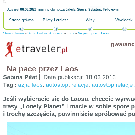
Dziś jest
06.08.2026
Imieniny obchodzą
Jakub, Sława, Sykstus, Felicysym
Strona główna
Bilety Lotnicze
Wizy
Wycieczki
Strona główna
»
Strefa Podróżnika
»
Azja
»
Laos
»
Na pace przez Laos
gwaranc
Na pace przez Laos
Sabina Piłat
Data publikacji:
18.03.2013
Tagi:
azja
,
laos
,
autostop
,
relacje
,
autostop relacje
Jeśli wybieracie się do Laosu, chcecie wyrwa
trasy „Lonely Planet” i macie w sobie spore p
i trochę szczęścia, powinniście spróbować p