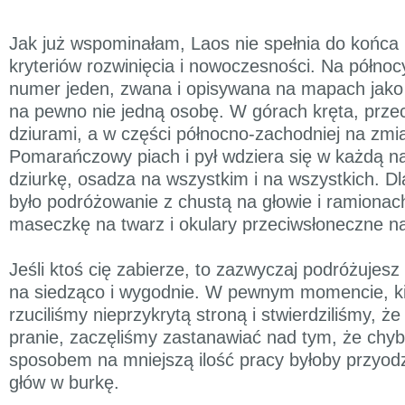
Jak już wspominałam, Laos nie spełnia do końca
kryteriów rozwinięcia i nowoczesności. Na półno
numer jeden, zwana i opisywana na mapach jak
na pewno nie jedną osobę. W górach kręta, prze
dziurami, a w części północno-zachodniej na zmian
Pomarańczowy piach i pył wdziera się w każdą n
dziurkę, osadza na wszystkim i na wszystkich. 
było podróżowanie z chustą na głowie i ramionac
maseczkę na twarz i okulary przeciwsłoneczne n
Jeśli ktoś cię zabierze, to zazwyczaj podróżujes
na siedząco i wygodnie. W pewnym momencie, ki
rzuciliśmy nieprzykrytą stroną i stwierdziliśmy, 
pranie, zaczęliśmy zastanawiać nad tym, że chy
sposobem na mniejszą ilość pracy byłoby przyodz
głów w burkę.