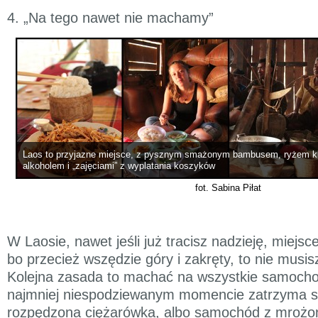
4. „Na tego nawet nie machamy”
Laos to przyjazne miejsce, z pysznym smażonym bambusem, ryżem kl
alkoholem i „zajęciami” z wyplatania koszyków
fot. Sabina Piłat
W Laosie, nawet jeśli już tracisz nadzieję, miejs
bo przecież wszędzie góry i zakręty, to nie musisz
Kolejna zasada to machać na wszystkie samoch
najmniej niespodziewanym momencie zatrzyma s
rozpędzona ciężarówka, albo samochód z mrożon