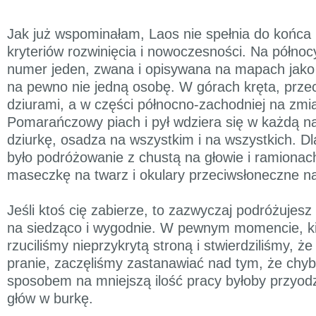
Jak już wspominałam, Laos nie spełnia do końca
kryteriów rozwinięcia i nowoczesności. Na półno
numer jeden, zwana i opisywana na mapach jak
na pewno nie jedną osobę. W górach kręta, prze
dziurami, a w części północno-zachodniej na zmian
Pomarańczowy piach i pył wdziera się w każdą n
dziurkę, osadza na wszystkim i na wszystkich. 
było podróżowanie z chustą na głowie i ramionac
maseczkę na twarz i okulary przeciwsłoneczne n
Jeśli ktoś cię zabierze, to zazwyczaj podróżujes
na siedząco i wygodnie. W pewnym momencie, ki
rzuciliśmy nieprzykrytą stroną i stwierdziliśmy, 
pranie, zaczęliśmy zastanawiać nad tym, że chy
sposobem na mniejszą ilość pracy byłoby przyodz
głów w burkę.