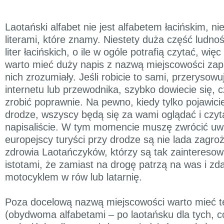
Laotański alfabet nie jest alfabetem łacińskim, n
literami, które znamy. Niestety duża część ludnośc
liter łacińskich, o ile w ogóle potrafią czytać, wię
warto mieć duży napis z nazwą miejscowości zap
nich zrozumiały. Jeśli robicie to sami, przerysowu
internetu lub przewodnika, szybko dowiecie się, 
zrobić poprawnie. Na pewno, kiedy tylko pojawici
drodze, wszyscy będą się za wami oglądać i czyta
napisaliście. W tym momencie muszę zwrócić uwa
europejscy turyści przy drodze są nie lada zagroż
zdrowia Laotańczyków, którzy są tak zainteresow
istotami, że zamiast na drogę patrzą na was i zd
motocyklem w rów lub latarnię.
Poza docelową nazwą miejscowości warto mieć t
(obydwoma alfabetami – po laotańsku dla tych, co