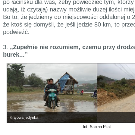
po łacińsku dla was, żeby powiedzieć tym, którzy 
udają, iż czytają) nazwy możliwie dużej ilości mi
Bo to, że jedziemy do miejscowości oddalonej o 
że ktoś się domyśli, że jeśli jedzie 80 km, to prz
podwieźć.
3.
„Zupełnie nie rozumiem, czemu przy drodze
burek...”
Krajowa jedynka
fot. Sabina Pilat