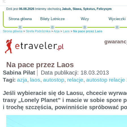
Dziś jest
06.08.2026
Imieniny obchodzą
Jakub, Sława, Sykstus, Felicysym
Strona główna
Bilety Lotnicze
Wizy
Wycieczki
Strona główna
»
Strefa Podróżnika
»
Azja
»
Laos
»
Na pace przez Laos
gwaranc
Na pace przez Laos
Sabina Piłat
Data publikacji:
18.03.2013
Tagi:
azja
,
laos
,
autostop
,
relacje
,
autostop relacje
Jeśli wybieracie się do Laosu, chcecie wyrwa
trasy „Lonely Planet” i macie w sobie spore p
i trochę szczęścia, powinniście spróbować p