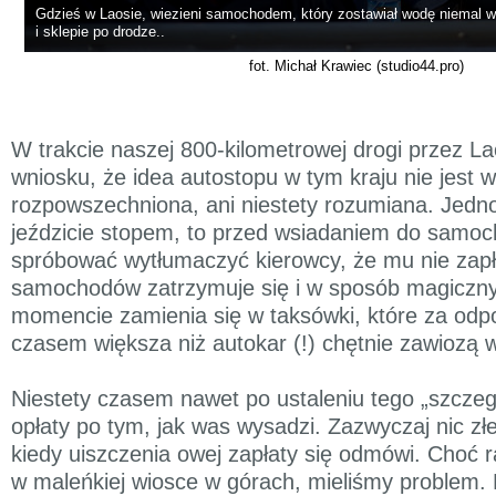
Gdzieś w Laosie, wiezieni samochodem, który zostawiał wodę niema
i sklepie po drodze..
fot. Michał Krawiec (studio44.pro)
W trakcie naszej 800-kilometrowej drogi przez L
wniosku, że idea autostopu w tym kraju nie jest
rozpowszechniona, ani niestety rozumiana. Jedno 
jeździcie stopem, to przed wsiadaniem do samo
spróbować wytłumaczyć kierowcy, że mu nie zapła
samochodów zatrzymuje się i w sposób magicz
momencie zamienia się w taksówki, które za odpo
czasem większa niż autokar (!) chętnie zawiozą 
Niestety czasem nawet po ustaleniu tego „szczeg
opłaty po tym, jak was wysadzi. Zazwyczaj nic złe
kiedy uiszczenia owej zapłaty się odmówi. Choć 
w maleńkiej wiosce w górach, mieliśmy problem. 