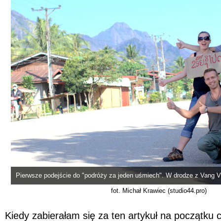
Pierwsze podejście do "podróży za jeden uśmiech". W drodze z Vang 
fot. Michał Krawiec (studio44.pro)
Kiedy zabierałam się za ten artykuł na początku 