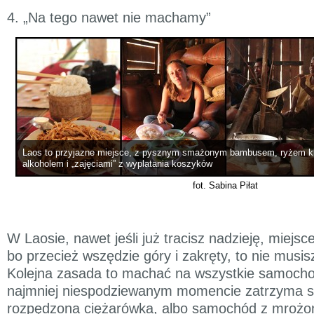
4. „Na tego nawet nie machamy”
Laos to przyjazne miejsce, z pysznym smażonym bambusem, ryżem kl
alkoholem i „zajęciami” z wyplatania koszyków
fot. Sabina Piłat
W Laosie, nawet jeśli już tracisz nadzieję, miejs
bo przecież wszędzie góry i zakręty, to nie musisz
Kolejna zasada to machać na wszystkie samoch
najmniej niespodziewanym momencie zatrzyma s
rozpędzona ciężarówka, albo samochód z mrożon