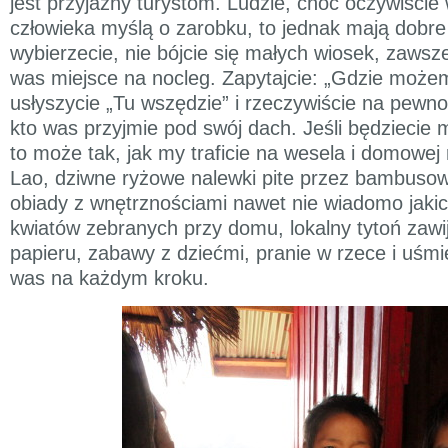
jest przyjazny turystom. Ludzie, choć oczywiście
człowieka myślą o zarobku, to jednak mają dobre 
wybierzecie, nie bójcie się małych wiosek, zawsze
was miejsce na nocleg. Zapytajcie: „Gdzie może
usłyszycie „Tu wszędzie” i rzeczywiście na pewno 
kto was przyjmie pod swój dach. Jeśli będziecie 
to może tak, jak my traficie na wesela i domowej
Lao, dziwne ryżowe nalewki pite przez bambuso
obiady z wnętrznościami nawet nie wiadomo jakic
kwiatów zebranych przy domu, lokalny tytoń zawij
papieru, zabawy z dziećmi, pranie w rzece i uśm
was na każdym kroku.