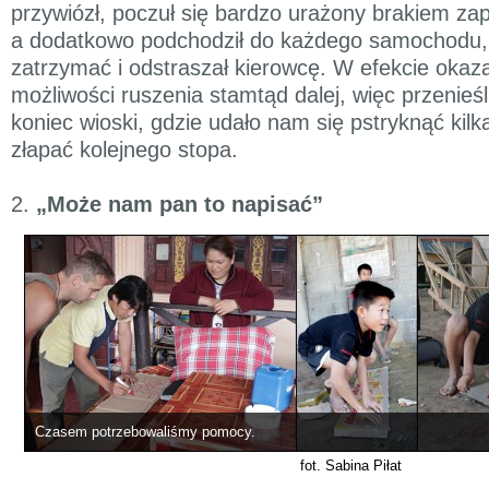
przywiózł, poczuł się bardzo urażony brakiem zap
a dodatkowo podchodził do każdego samochodu, 
zatrzymać i odstraszał kierowcę. W efekcie okaz
możliwości ruszenia stamtąd dalej, więc przenieśl
koniec wioski, gdzie udało nam się pstryknąć kilk
złapać kolejnego stopa.
2.
„Może nam pan to napisać”
Czasem potrzebowaliśmy pomocy.
fot. Sabina Piłat