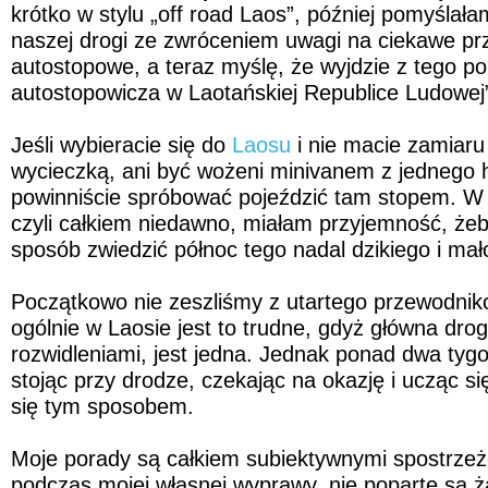
krótko w stylu „off road Laos”, później pomyślał
naszej drogi ze zwróceniem uwagi na ciekawe pr
autostopowe, a teraz myślę, że wyjdzie z tego p
autostopowicza w Laotańskiej Republice Ludowej
Jeśli wybieracie się do
Laosu
i nie macie zamiaru
wycieczką, ani być wożeni minivanem z jednego h
powinniście spróbować pojeździć tam stopem. W 
czyli całkiem niedawno, miałam przyjemność, żeb
sposób zwiedzić północ tego nadal dzikiego i mało
Początkowo nie zeszliśmy z utartego przewodnik
ogólnie w Laosie jest to trudne, gdyż główna droga
rozwidleniami, jest jedna. Jednak ponad dwa tygo
stojąc przy drodze, czekając na okazję i ucząc s
się tym sposobem.
Moje porady są całkiem subiektywnymi spostrze
podczas mojej własnej wyprawy, nie poparte są 