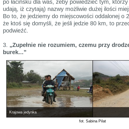
po łacińsku dla was, żeby powiedzieć tym, którzy 
udają, iż czytają) nazwy możliwie dużej ilości mi
Bo to, że jedziemy do miejscowości oddalonej o 
że ktoś się domyśli, że jeśli jedzie 80 km, to prz
podwieźć.
3.
„Zupełnie nie rozumiem, czemu przy drodze
burek...”
Krajowa jedynka
fot. Sabina Pilat