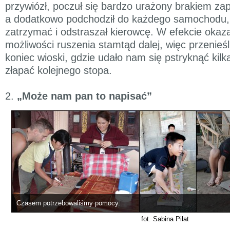
przywiózł, poczuł się bardzo urażony brakiem zap
a dodatkowo podchodził do każdego samochodu, 
zatrzymać i odstraszał kierowcę. W efekcie okaz
możliwości ruszenia stamtąd dalej, więc przenieśl
koniec wioski, gdzie udało nam się pstryknąć kilk
złapać kolejnego stopa.
2.
„Może nam pan to napisać”
Czasem potrzebowaliśmy pomocy.
fot. Sabina Piłat