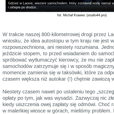
Gdzieś w Laosie, wiezieni samochodem, który zostawiał wodę niema
i sklepie po drodze..
fot. Michał Krawiec (studio44.pro)
W trakcie naszej 800-kilometrowej drogi przez L
wniosku, że idea autostopu w tym kraju nie jest
rozpowszechniona, ani niestety rozumiana. Jedno 
jeździcie stopem, to przed wsiadaniem do samo
spróbować wytłumaczyć kierowcy, że mu nie zapła
samochodów zatrzymuje się i w sposób magicz
momencie zamienia się w taksówki, które za odpo
czasem większa niż autokar (!) chętnie zawiozą 
Niestety czasem nawet po ustaleniu tego „szczeg
opłaty po tym, jak was wysadzi. Zazwyczaj nic złe
kiedy uiszczenia owej zapłaty się odmówi. Choć 
w maleńkiej wiosce w górach, mieliśmy problem. 