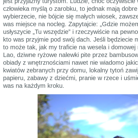
jest przyjazny turystom. Ludzie, choć oczywiście
człowieka myślą o zarobku, to jednak mają dobre 
wybierzecie, nie bójcie się małych wiosek, zawsze
was miejsce na nocleg. Zapytajcie: „Gdzie może
usłyszycie „Tu wszędzie” i rzeczywiście na pewno 
kto was przyjmie pod swój dach. Jeśli będziecie 
to może tak, jak my traficie na wesela i domowej
Lao, dziwne ryżowe nalewki pite przez bambuso
obiady z wnętrznościami nawet nie wiadomo jakic
kwiatów zebranych przy domu, lokalny tytoń zawij
papieru, zabawy z dziećmi, pranie w rzece i uśm
was na każdym kroku.