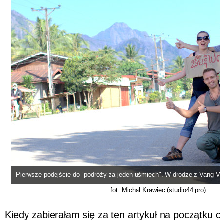
Pierwsze podejście do "podróży za jeden uśmiech". W drodze z Vang 
fot. Michał Krawiec (studio44.pro)
Kiedy zabierałam się za ten artykuł na początku 