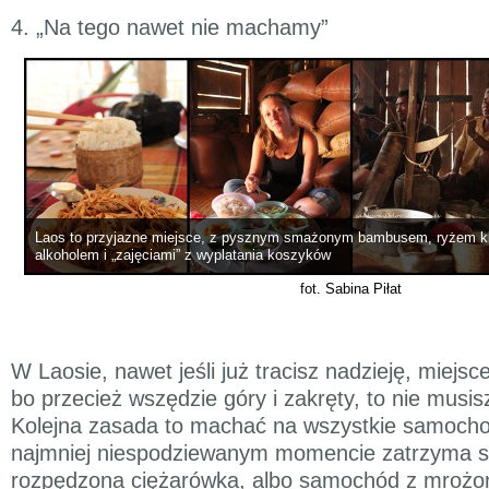
4. „Na tego nawet nie machamy”
Laos to przyjazne miejsce, z pysznym smażonym bambusem, ryżem kl
alkoholem i „zajęciami” z wyplatania koszyków
fot. Sabina Piłat
W Laosie, nawet jeśli już tracisz nadzieję, miejs
bo przecież wszędzie góry i zakręty, to nie musisz
Kolejna zasada to machać na wszystkie samoch
najmniej niespodziewanym momencie zatrzyma s
rozpędzona ciężarówka, albo samochód z mrożon