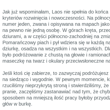
Jak już wspominałam, Laos nie spełnia do końca
kryteriów rozwinięcia i nowoczesności. Na półno
numer jeden, zwana i opisywana na mapach jak
na pewno nie jedną osobę. W górach kręta, prze
dziurami, a w części północno-zachodniej na zmian
Pomarańczowy piach i pył wdziera się w każdą n
dziurkę, osadza na wszystkim i na wszystkich. 
było podróżowanie z chustą na głowie i ramionac
maseczkę na twarz i okulary przeciwsłoneczne n
Jeśli ktoś cię zabierze, to zazwyczaj podróżujes
na siedząco i wygodnie. W pewnym momencie, ki
rzuciliśmy nieprzykrytą stroną i stwierdziliśmy, 
pranie, zaczęliśmy zastanawiać nad tym, że chy
sposobem na mniejszą ilość pracy byłoby przyodz
głów w burkę.