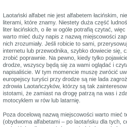
Laotański alfabet nie jest alfabetem łacińskim, n
literami, które znamy. Niestety duża część ludnośc
liter łacińskich, o ile w ogóle potrafią czytać, wię
warto mieć duży napis z nazwą miejscowości zap
nich zrozumiały. Jeśli robicie to sami, przerysowu
internetu lub przewodnika, szybko dowiecie się, 
zrobić poprawnie. Na pewno, kiedy tylko pojawici
drodze, wszyscy będą się za wami oglądać i czyta
napisaliście. W tym momencie muszę zwrócić uwa
europejscy turyści przy drodze są nie lada zagroż
zdrowia Laotańczyków, którzy są tak zainteresow
istotami, że zamiast na drogę patrzą na was i zd
motocyklem w rów lub latarnię.
Poza docelową nazwą miejscowości warto mieć t
(obydwoma alfabetami – po laotańsku dla tych, co