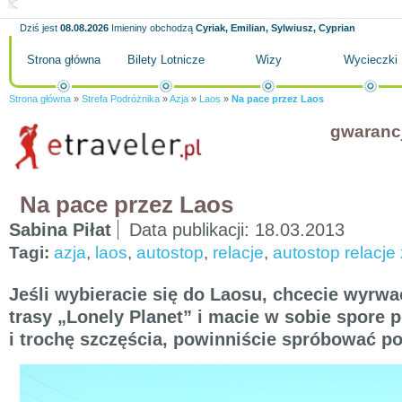
Dziś jest
08.08.2026
Imieniny obchodzą
Cyriak, Emilian, Sylwiusz, Cyprian
Strona główna
Bilety Lotnicze
Wizy
Wycieczki
Strona główna
»
Strefa Podróżnika
»
Azja
»
Laos
»
Na pace przez Laos
gwaranc
Na pace przez Laos
Sabina Piłat
Data publikacji:
18.03.2013
Tagi:
azja
,
laos
,
autostop
,
relacje
,
autostop relacje
Jeśli wybieracie się do Laosu, chcecie wyrwa
trasy „Lonely Planet” i macie w sobie spore p
i trochę szczęścia, powinniście spróbować p