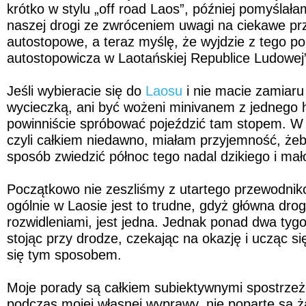
krótko w stylu „off road Laos”, później pomyślał
naszej drogi ze zwróceniem uwagi na ciekawe pr
autostopowe, a teraz myślę, że wyjdzie z tego p
autostopowicza w Laotańskiej Republice Ludowej
Jeśli wybieracie się do
Laosu
i nie macie zamiaru
wycieczką, ani być wożeni minivanem z jednego h
powinniście spróbować pojeździć tam stopem. W 
czyli całkiem niedawno, miałam przyjemność, żeb
sposób zwiedzić północ tego nadal dzikiego i mało
Początkowo nie zeszliśmy z utartego przewodnik
ogólnie w Laosie jest to trudne, gdyż główna droga
rozwidleniami, jest jedna. Jednak ponad dwa tygo
stojąc przy drodze, czekając na okazję i ucząc s
się tym sposobem.
Moje porady są całkiem subiektywnymi spostrze
podczas mojej własnej wyprawy, nie poparte są 