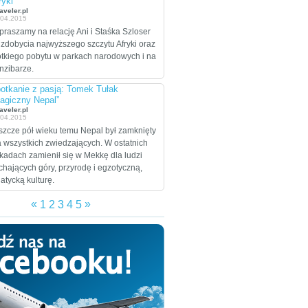
ryki”
celem są Stany
aveler.pl
.04.2015
Zjednoczone, które
praszamy na relację Ani i Staśka Szloser
zamierzają przejechać
 zdobycia najwyższego szczytu Afryki oraz
wzdłuż i wszerz w
ótkiego pobytu w parkach narodowych i na
trakcie dwumiesięcznej
nzibarze.
eskapady.
otkanie z pasją: Tomek Tułak
agiczny Nepal”
aveler.pl
.04.2015
szcze pół wieku temu Nepal był zamknięty
a wszystkich zwiedzających. W ostatnich
kadach zamienił się w Mekkę dla ludzi
chających góry, przyrodę i egzotyczną,
jatycką kulturę.
«
»
1
2
3
4
5