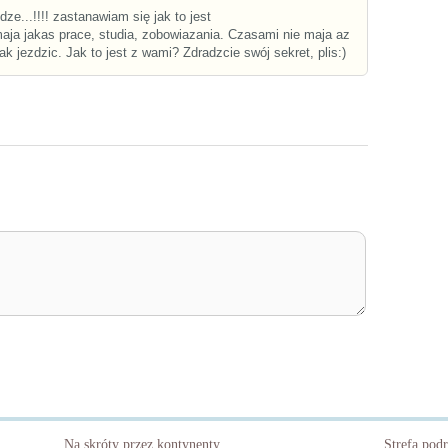
dze...!!!! zastanawiam się jak to jest
aja jakas prace, studia, zobowiazania. Czasami nie maja az
ak jezdzic. Jak to jest z wami? Zdradzcie swój sekret, plis:)
Na skróty przez kontynenty
Strefa pod