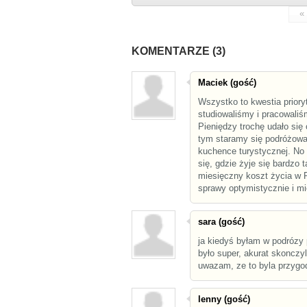
«
KOMENTARZE (3)
Maciek (gość)
Wszystko to kwestia prior
studiowaliśmy i pracowaliś
Pieniędzy trochę udało się 
tym staramy się podróżowa
kuchence turystycznej. No 
się, gdzie żyje się bardzo 
miesięczny koszt życia w 
sprawy optymistycznie i m
sara (gość)
ja kiedyś byłam w podrózy p
było super, akurat skonczy
uwazam, ze to byla przygod
lenny (gość)