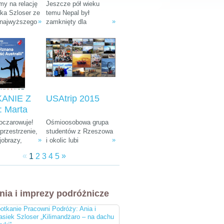
: Ania i
Tułak „Magiczny
y na relację
Jeszcze pół wieku
k Szloser
Nepal”
śka Szloser ze
temu Nepal był
»
»
 najwyższego
zamknięty dla
andżaro –
fryki oraz
wszystkich
u Afryki”
 pobytu w
zwiedzających. W
arodowych i
ostatnich dekadach
arze.
zamienił się w Mekkę
dla ludzi kochających
góry, przyrodę i
egzotyczną, azjatycką
kulturę.
ANIE Z
USAtrip 2015
 Marta
a-
 oczarowuje!
Ośmioosobowa grupa
ka i
rzestrzenie,
studentów z Rzeszowa
»
»
jobrazy,
i okolic lubi
 Śliwiński
e zwierzęta,
udowadniać, że chcieć
znana
«
»
1
2
3
4
5
żna spotkać
równa się móc. Wierni
 Australii"
, ciekawa
tej idei co roku
 do tego
wyruszają w podróż
bardziej
leciwym busem z 1988
nia i imprezy podróżnicze
i ludzie na
r. Na koncie mają już
cztery wyprawy, a teraz
otkanie Pracowni Podróży: Ania i
przygotowują się do
asiek Szloser „Kilimandżaro – na dachu
następnej. Tym razem