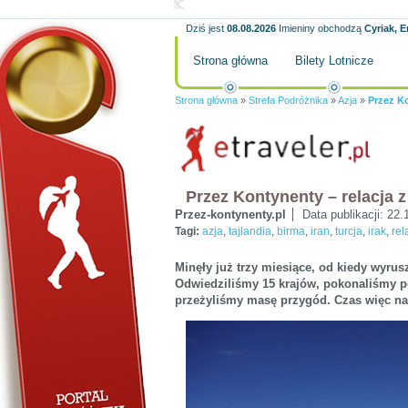
Dziś jest
08.08.2026
Imieniny obchodzą
Cyriak, E
Strona główna
Bilety Lotnicze
Strona główna
»
Strefa Podróżnika
»
Azja
»
Przez K
Przez Kontynenty – relacja 
Przez-kontynenty.pl
Data publikacji:
22.
Tagi:
azja
,
tajlandia
,
birma
,
iran
,
turcja
,
irak
,
rel
Minęły już trzy miesiące, od kiedy wyru
Odwiedziliśmy 15 krajów, pokonaliśmy po
przeżyliśmy masę przygód. Czas więc na k