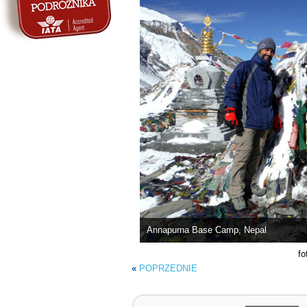
Annapurna Base Camp, Nepal
fo
«
POPRZEDNIE