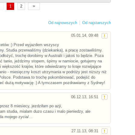
»
1
2
Od najnowszych
Od najstarszych
05.01.14, 09:48
ytetów :) Przed wyjazdem wszyscy
my. Studia przerwaliśmy (dziekanka), a pracę zostawiliśmy.
odłożyć, trochę dorobimy w Australii i jakoś to będzie. Poza
ć tanio, jeździmy stopem, śpimy w namiocie, gotujemy na
i większość krajów, które odwiedzamy to kraje rozwijające
tanio - miesięczny koszt utrzymania w podróży jest niższy niż
Polsce. Podstawa to trochę pokombinować, podejść do
ieć dużą motywację :) A tymczasem pozdrawiamy z Sydney!
06.12.13, 16:51
rzez 8 miesiecy, jezdziłam po azji,
lam studia, mialam duzo czasu i malo pieniedzy, ale
a mojego zycia/...
27.11.13, 08:31