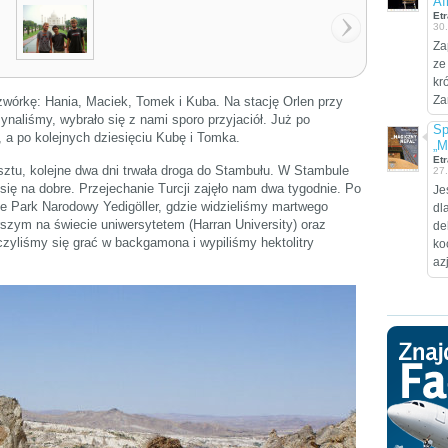
Af
Etr
30
Za
ze
kr
Za
wórkę: Hania, Maciek, Tomek i Kuba. Na stację Orlen przy
naliśmy, wybrało się z nami sporo przyjaciół. Już po
Sp
 a po kolejnych dziesięciu Kubę i Tomka.
„M
Etr
sztu, kolejne dwa dni trwała droga do Stambułu. W Stambule
27
się na dobre. Przejechanie Turcji zajęło nam dwa tygodnie. Po
Je
e Park Narodowy Yedigöller, gdzie widzieliśmy martwego
dl
rszym na świecie uniwersytetem (Harran University) oraz
de
czyliśmy się grać w backgamona i wypiliśmy hektolitry
ko
az