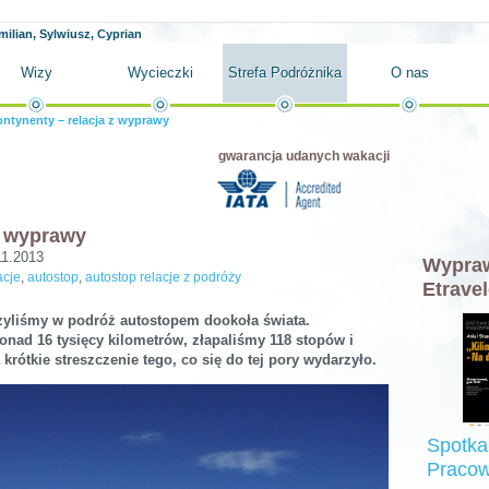
milian, Sylwiusz, Cyprian
Wizy
Wycieczki
Strefa Podróżnika
O nas
ontynenty – relacja z wyprawy
gwarancja udanych wakacji
z wyprawy
11.2013
Wypraw
acje
,
autostop
,
autostop relacje z podróży
Etravel
szyliśmy w podróż autostopem dookoła świata.
nad 16 tysięcy kilometrów, złapaliśmy 118 stopów i
rótkie streszczenie tego, co się do tej pory wydarzyło.
Spotka
Pracow