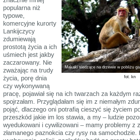
popularna niż
typowe,
komercyjne kurorty
Lankijczycy
zdumiewają
prostotą życia a ich
uśmiech jest jakby
zaczarowany. Nie
Makaki siedzące na drzewie w pobliżu ga
zważając na trudy
fot. kn
życia, porę dnia
czy wykonywaną
pracę, pojawiał się na ich twarzach za każdym ra
spojrzałam. Przyglądałam się im z niemałym zdu
pojąć, dlaczego oni potrafią cieszyć się życiem p
przeszkód jakie im los stawia, a my – ludzie pozo
wyedukowani i cywilizowani – mamy problemy z
złamanego paznokcia czy rysy na samochodzie.