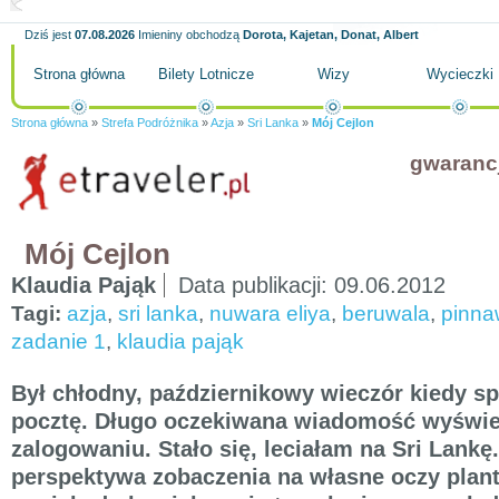
Dziś jest
07.08.2026
Imieniny obchodzą
Dorota, Kajetan, Donat, Albert
Strona główna
Bilety Lotnicze
Wizy
Wycieczki
Strona główna
»
Strefa Podróżnika
»
Azja
»
Sri Lanka
»
Mój Cejlon
gwaranc
Mój Cejlon
Klaudia Pająk
Data publikacji:
09.06.2012
Tagi:
azja
,
sri lanka
,
nuwara eliya
,
beruwala
,
pinna
zadanie 1
,
klaudia pająk
Był chłodny, październikowy wieczór kiedy 
pocztę. Długo oczekiwana wiadomość wyświetl
zalogowaniu. Stało się, leciałam na Sri Lankę
perspektywa zobaczenia na własne oczy plant