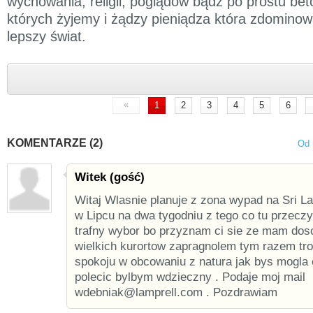
wychowania, religii, poglądów bądź po prostu b
których żyjemy i żądzy pieniądza która zdomino
lepszy świat.
«
1
2
3
4
5
6
KOMENTARZE (2)
Od 
Witek (gość)
Witaj Wlasnie planuje z zona wypad na Sri L
w Lipcu na dwa tygodniu z tego co tu przeczy
trafny wybor bo przyznam ci sie ze mam dosc 
wielkich kurortow zapragnolem tym razem tro
spokoju w obcowaniu z natura jak bys mogla 
polecic bylbym wdzieczny . Podaje moj mail
wdebniak@lamprell.com . Pozdrawiam