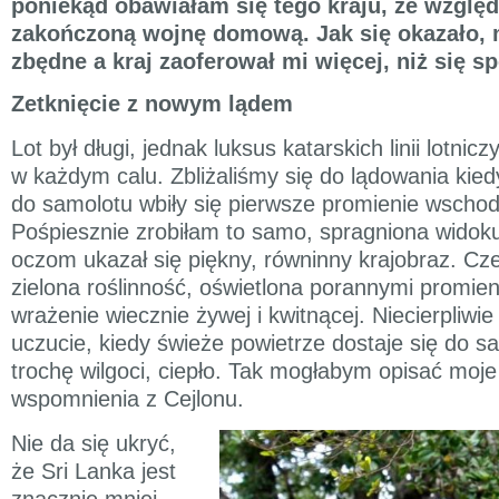
poniekąd obawiałam się tego kraju, ze wzglę
zakończoną wojnę domową. Jak się okazało, 
zbędne a kraj zaoferował mi więcej, niż się 
Zetknięcie z nowym lądem
Lot był długi, jednak luksus katarskich linii lotnic
w każdym calu. Zbliżaliśmy się do lądowania kiedy
do samolotu wbiły się pierwsze promienie wscho
Pośpiesznie zrobiłam to samo, spragniona wido
oczom ukazał się piękny, równinny krajobraz. Cze
zielona roślinność, oświetlona porannymi promien
wrażenie wiecznie żywej i kwitnącej. Niecierpliwi
uczucie, kiedy świeże powietrze dostaje się do s
trochę wilgoci, ciepło. Tak mogłabym opisać moje
wspomnienia z Cejlonu.
Nie da się ukryć,
że Sri Lanka jest
znacznie mniej