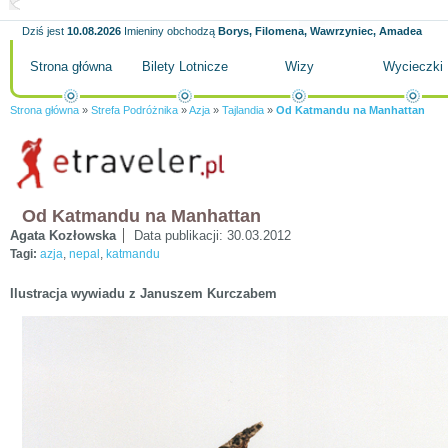
Dziś jest
10.08.2026
Imieniny obchodzą
Borys, Filomena, Wawrzyniec, Amadea
Strona główna
Bilety Lotnicze
Wizy
Wycieczki
Strona główna
»
Strefa Podróżnika
»
Azja
»
Tajlandia
»
Od Katmandu na Manhattan
Od Katmandu na Manhattan
Agata Kozłowska
Data publikacji:
30.03.2012
Tagi:
azja
,
nepal
,
katmandu
Ilustracja wywiadu z Januszem Kurczabem