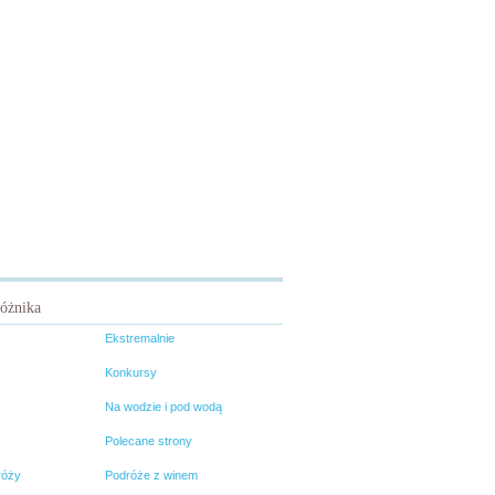
różnika
Ekstremalnie
Konkursy
Na wodzie i pod wodą
Polecane strony
róży
Podróże z winem