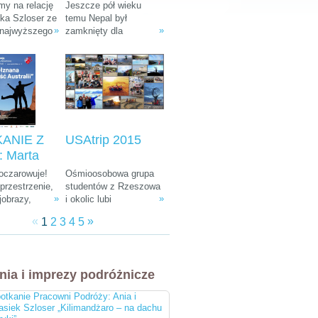
: Ania i
Tułak „Magiczny
y na relację
Jeszcze pół wieku
k Szloser
Nepal”
śka Szloser ze
temu Nepal był
»
»
 najwyższego
zamknięty dla
andżaro –
fryki oraz
wszystkich
u Afryki”
 pobytu w
zwiedzających. W
arodowych i
ostatnich dekadach
arze.
zamienił się w Mekkę
dla ludzi kochających
góry, przyrodę i
egzotyczną, azjatycką
kulturę.
ANIE Z
USAtrip 2015
 Marta
a-
 oczarowuje!
Ośmioosobowa grupa
ka i
rzestrzenie,
studentów z Rzeszowa
»
»
jobrazy,
i okolic lubi
 Śliwiński
e zwierzęta,
udowadniać, że chcieć
znana
«
»
1
2
3
4
5
żna spotkać
równa się móc. Wierni
 Australii"
, ciekawa
tej idei co roku
 do tego
wyruszają w podróż
bardziej
leciwym busem z 1988
nia i imprezy podróżnicze
i ludzie na
r. Na koncie mają już
cztery wyprawy, a teraz
otkanie Pracowni Podróży: Ania i
przygotowują się do
asiek Szloser „Kilimandżaro – na dachu
następnej. Tym razem