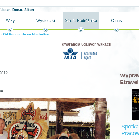
ajetan, Donat, Albert
Wizy
Wycieczki
Strefa Podróżnika
O nas
»
Od Katmandu na Manhattan
gwarancja udanych wakacji
2012
Wypraw
Etravel
em
Spotka
Pracow