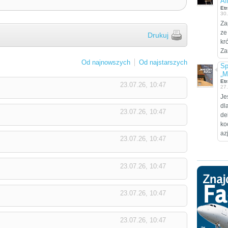
Af
Etr
30
Za
ze
Drukuj
kr
Za
Od najnowszych
Od najstarszych
Sp
„M
Etr
23.07.26, 10:47
27
Je
dl
23.07.26, 10:47
de
ko
az
23.07.26, 10:47
23.07.26, 10:47
23.07.26, 10:47
23.07.26, 10:47