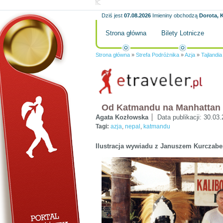
Dziś jest
07.08.2026
Imieniny obchodzą
Dorota, K
Strona główna
Bilety Lotnicze
Strona główna
»
Strefa Podróżnika
»
Azja
»
Tajlandia
Od Katmandu na Manhattan
Agata Kozłowska
Data publikacji:
30.03.
Tagi:
azja
,
nepal
,
katmandu
Ilustracja wywiadu z Januszem Kurczab