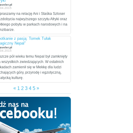
ryki”
celem są Stany
aveler.pl
.04.2015
Zjednoczone, które
praszamy na relację Ani i Staśka Szloser
zamierzają przejechać
 zdobycia najwyższego szczytu Afryki oraz
wzdłuż i wszerz w
ótkiego pobytu w parkach narodowych i na
trakcie dwumiesięcznej
nzibarze.
eskapady.
otkanie z pasją: Tomek Tułak
agiczny Nepal”
aveler.pl
.04.2015
szcze pół wieku temu Nepal był zamknięty
a wszystkich zwiedzających. W ostatnich
kadach zamienił się w Mekkę dla ludzi
chających góry, przyrodę i egzotyczną,
jatycką kulturę.
«
»
1
2
3
4
5