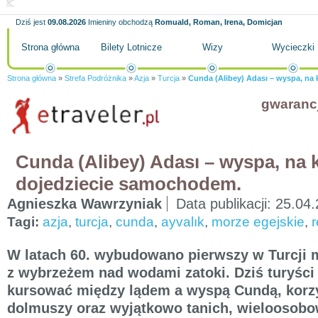
Dziś jest
09.08.2026
Imieniny obchodzą
Romuald, Roman, Irena, Domicjan
Strona główna
Bilety Lotnicze
Wizy
Wycieczki
Strona główna
»
Strefa Podróżnika
»
Azja
»
Turcja
»
Cunda (Alibey) Adası – wyspa, na
gwaranc
Cunda (Alibey) Adası – wyspa, na 
dojedziecie samochodem.
Agnieszka Wawrzyniak
Data publikacji:
25.04.
Tagi:
azja
,
turcja
,
cunda
,
ayvalık
,
morze egejskie
,
r
W latach 60. wybudowano pierwszy w Turcji 
z wybrzeżem nad wodami zatoki. Dziś turyści
kursować między lądem a wyspą Cundą, korzy
dolmuszy oraz wyjątkowo tanich, wieloosob