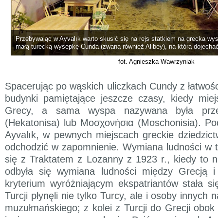
Przebywając w Ayvalık warto skusić się na rejs statkiem na grecka wys
małą turecką wysepkę Cunda (zwaną również Alibey), na którą dojecha
fot. Agnieszka Wawrzyniak
Spacerując po wąskich uliczkach Cundy z łatwośc
budynki pamiętające jeszcze czasy, kiedy miej
Grecy, a sama wyspa nazywana była prz
(Hekatonisa) lub Μοσχονήσια (Moschonisia). Po
Ayvalık, w pewnych miejscach greckie dziedzict
odchodzić w zapomnienie. Wymiana ludności w t
się z Traktatem z Lozanny z 1923 r., kiedy to
odbyła się wymiana ludności między Grecją i
kryterium wyróżniającym ekspatriantów stała się
Turcji płynęli nie tylko Turcy, ale i osoby innyc
muzułmańskiego; z kolei z Turcji do Grecji obok 