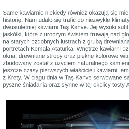
Same kawiarnie niekiedy również okazują się mi
historię. Nam udało się trafić do niezwykle klima
dwustuletniej kawiarni Taş Kahve. Jej wysoki sufi
jaskółki, które z uroczym świstem fruwają nad gł
na starych ozdobnych lustrach z grubą drewnian
portretach Kemala Atatürka. Wnętrze kawiarni oz
okna, drewniane stropy oraz piękne kolorowe wi
zbudowany został z użyciem naturalnego kamieni
jeszcze czasy pierwszych właścicieli kawiarni, e
z Krety. W ciągu dnia w Taş Kahve serwowane są 
pyszne śniadania oraz słynne w tej okolicy tosty 