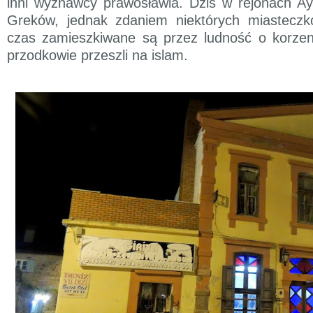
inni wyznawcy prawosławia. Dziś w rejonach Ay
Greków, jednak zdaniem niektórych miasteczko
czas zamieszkiwane są przez ludność o korzeni
przodkowie przeszli na islam.