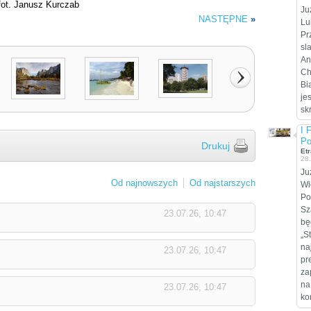
fot. Janusz Kurczab
Ju
NASTĘPNE
»
Lu
Pr
sl
An
Ch
Bi
je
sk
I 
Po
Drukuj
Etr
28
Ju
Od najnowszych
Od najstarszych
Wi
Po
Sz
23.07.26, 10:47
bę
„S
na
23.07.26, 10:47
pr
za
na
23.07.26, 10:47
ko