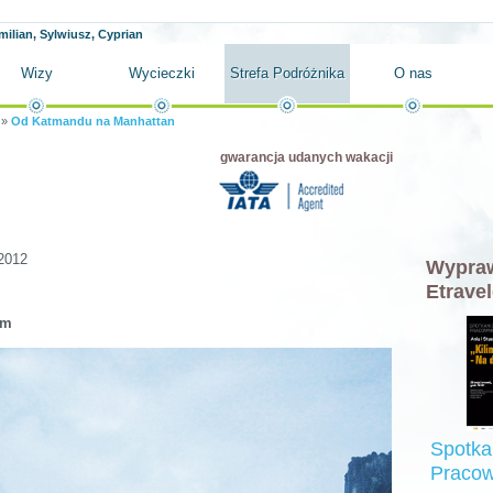
milian, Sylwiusz, Cyprian
Wizy
Wycieczki
Strefa Podróżnika
O nas
»
Od Katmandu na Manhattan
gwarancja udanych wakacji
2012
Wypraw
Etravel
em
Spotka
Pracow