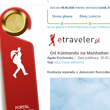
Dziś jest
08.08.2026
Imieniny obchodzą
Cyriak, E
Strona główna
Bilety Lotnicze
Strona główna
»
Strefa Podróżnika
»
Azja
»
Wietnam
Od Katmandu na Manhattan
Agata Kozłowska
Data publikacji:
30.03.
Tagi:
azja
,
nepal
,
katmandu
Ilustracja wywiadu z Januszem Kurczab