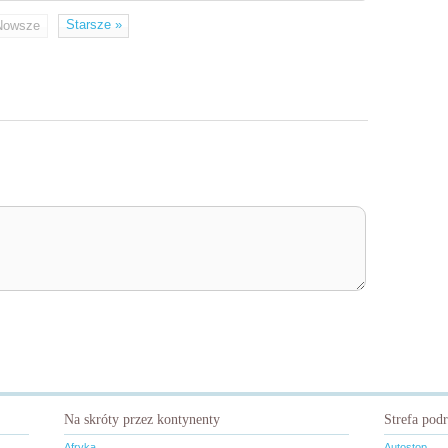
Starsze
»
Nowsze
Na skróty przez kontynenty
Strefa pod
Afryka
Autostop