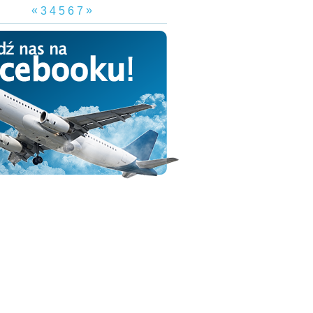
«
»
3
4
5
6
7