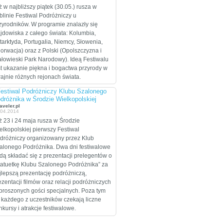
celem są Stany
ż w najbliższy piątek (30.05.) rusza w
Zjednoczone, które
blinie Festiwal Podróżniczy u
zamierzają przejechać
zyrodników. W programie znalazły się
wzdłuż i wszerz w
ajdowiska z całego świata: Kolumbia,
trakcie dwumiesięcznej
tarktyda, Portugalia, Niemcy, Słowenia,
eskapady.
orwacja) oraz z Polski (Opolszczyzna i
ałowieski Park Narodowy). Ideą Festiwalu
st ukazanie piękna i bogactwa przyrody w
rajnie różnych rejonach świata.
Festiwal Podróżniczy Klubu Szalonego
dróżnika w Środzie Wielkopolskiej
aveler.pl
.04.2014
ż 23 i 24 maja rusza w Środzie
elkopolskiej pierwszy Festiwal
dróżniczy organizowany przez Klub
alonego Podróżnika. Dwa dni festiwalowe
dą składać się z prezentacji prelegentów o
tatuetkę Klubu Szalonego Podróżnika” za
jlepszą prezentację podróżniczą,
ezentacji filmów oraz relacji podróżniczych
proszonych gości specjalnych. Poza tym
 każdego z uczestników czekają liczne
nkursy i atrakcje festiwalowe.