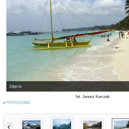
Zdjęcia
fot. Janusz Kurczab
«
POPRZEDNIE