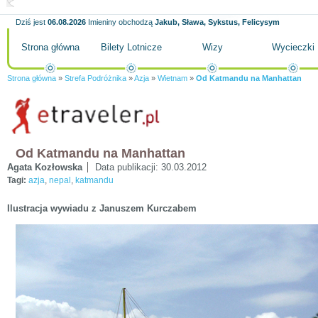
Dziś jest
06.08.2026
Imieniny obchodzą
Jakub, Sława, Sykstus, Felicysym
Strona główna
Bilety Lotnicze
Wizy
Wycieczki
Strona główna
»
Strefa Podróżnika
»
Azja
»
Wietnam
»
Od Katmandu na Manhattan
Od Katmandu na Manhattan
Agata Kozłowska
Data publikacji:
30.03.2012
Tagi:
azja
,
nepal
,
katmandu
Ilustracja wywiadu z Januszem Kurczabem