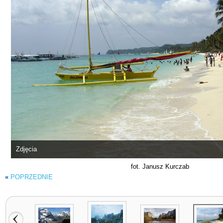
Zdjęcia
fot. Janusz Kurczab
«
POPRZEDNIE