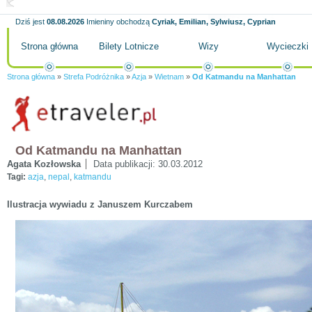
Dziś jest
08.08.2026
Imieniny obchodzą
Cyriak, Emilian, Sylwiusz, Cyprian
Strona główna
Bilety Lotnicze
Wizy
Wycieczki
Strona główna
»
Strefa Podróżnika
»
Azja
»
Wietnam
»
Od Katmandu na Manhattan
Od Katmandu na Manhattan
Agata Kozłowska
Data publikacji:
30.03.2012
Tagi:
azja
,
nepal
,
katmandu
Ilustracja wywiadu z Januszem Kurczabem