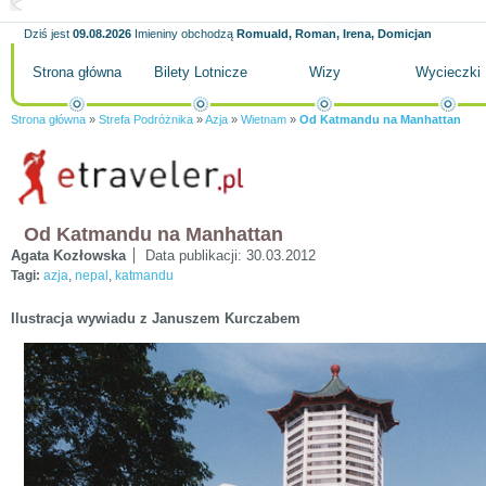
Dziś jest
09.08.2026
Imieniny obchodzą
Romuald, Roman, Irena, Domicjan
Strona główna
Bilety Lotnicze
Wizy
Wycieczki
Strona główna
»
Strefa Podróżnika
»
Azja
»
Wietnam
»
Od Katmandu na Manhattan
Od Katmandu na Manhattan
Agata Kozłowska
Data publikacji:
30.03.2012
Tagi:
azja
,
nepal
,
katmandu
Ilustracja wywiadu z Januszem Kurczabem