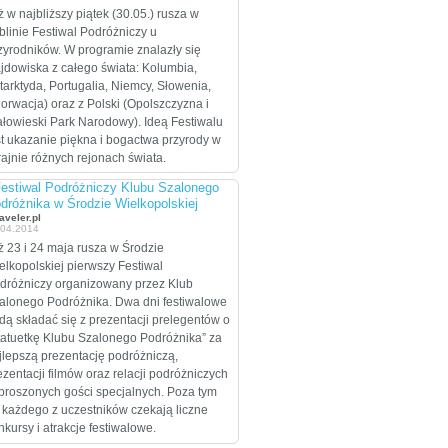
celem są Stany
ż w najbliższy piątek (30.05.) rusza w
Zjednoczone, które
blinie Festiwal Podróżniczy u
zamierzają przejechać
zyrodników. W programie znalazły się
wzdłuż i wszerz w
ajdowiska z całego świata: Kolumbia,
trakcie dwumiesięcznej
tarktyda, Portugalia, Niemcy, Słowenia,
eskapady.
orwacja) oraz z Polski (Opolszczyzna i
ałowieski Park Narodowy). Ideą Festiwalu
st ukazanie piękna i bogactwa przyrody w
rajnie różnych rejonach świata.
Festiwal Podróżniczy Klubu Szalonego
dróżnika w Środzie Wielkopolskiej
aveler.pl
.04.2014
ż 23 i 24 maja rusza w Środzie
elkopolskiej pierwszy Festiwal
dróżniczy organizowany przez Klub
alonego Podróżnika. Dwa dni festiwalowe
dą składać się z prezentacji prelegentów o
tatuetkę Klubu Szalonego Podróżnika” za
jlepszą prezentację podróżniczą,
ezentacji filmów oraz relacji podróżniczych
proszonych gości specjalnych. Poza tym
 każdego z uczestników czekają liczne
nkursy i atrakcje festiwalowe.