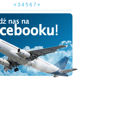
«
»
3
4
5
6
7