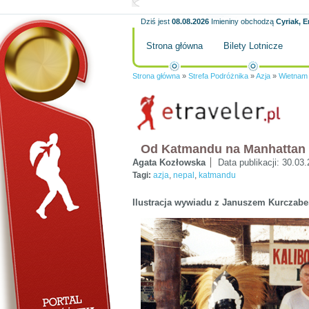
Dziś jest
08.08.2026
Imieniny obchodzą
Cyriak, E
Strona główna
Bilety Lotnicze
Strona główna
»
Strefa Podróżnika
»
Azja
»
Wietnam
Od Katmandu na Manhattan
Agata Kozłowska
Data publikacji:
30.03.
Tagi:
azja
,
nepal
,
katmandu
Ilustracja wywiadu z Januszem Kurczab