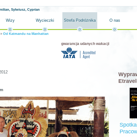
milian, Sylwiusz, Cyprian
Wizy
Wycieczki
Strefa Podróżnika
O nas
»
Od Katmandu na Manhattan
gwarancja udanych wakacji
2012
Wypraw
Etravel
em
Spotka
Pracow