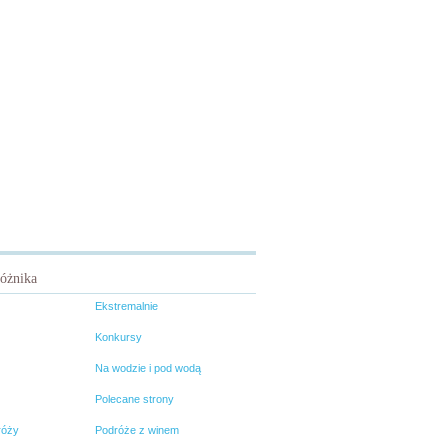
różnika
Ekstremalnie
Konkursy
Na wodzie i pod wodą
Polecane strony
róży
Podróże z winem