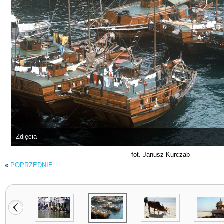
Zdjęcia
fot. Janusz Kurczab
«
POPRZEDNIE