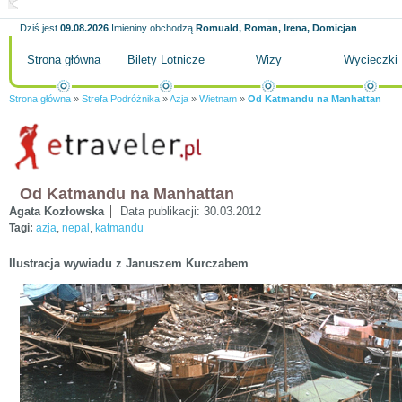
Dziś jest
09.08.2026
Imieniny obchodzą
Romuald, Roman, Irena, Domicjan
Strona główna
Bilety Lotnicze
Wizy
Wycieczki
Strona główna
»
Strefa Podróżnika
»
Azja
»
Wietnam
»
Od Katmandu na Manhattan
Od Katmandu na Manhattan
Agata Kozłowska
Data publikacji:
30.03.2012
Tagi:
azja
,
nepal
,
katmandu
Ilustracja wywiadu z Januszem Kurczabem