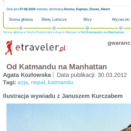
Dziś jest
07.08.2026
Imieniny obchodzą
Dorota, Kajetan, Donat, Albert
Strona główna
Bilety Lotnicze
Wizy
Wycieczki
Strona główna
»
Strefa Podróżnika
»
Azja
»
Wietnam
»
Od Katmandu na Manhattan
gwaranc
Od Katmandu na Manhattan
Agata Kozłowska
Data publikacji:
30.03.2012
Tagi:
azja
,
nepal
,
katmandu
Ilustracja wywiadu z Januszem Kurczabem