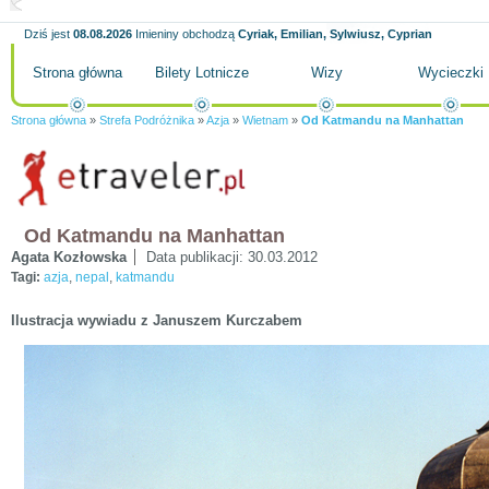
Dziś jest
08.08.2026
Imieniny obchodzą
Cyriak, Emilian, Sylwiusz, Cyprian
Strona główna
Bilety Lotnicze
Wizy
Wycieczki
Strona główna
»
Strefa Podróżnika
»
Azja
»
Wietnam
»
Od Katmandu na Manhattan
Od Katmandu na Manhattan
Agata Kozłowska
Data publikacji:
30.03.2012
Tagi:
azja
,
nepal
,
katmandu
Ilustracja wywiadu z Januszem Kurczabem