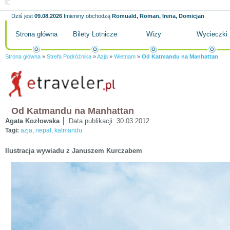
Dziś jest
09.08.2026
Imieniny obchodzą
Romuald, Roman, Irena, Domicjan
Strona główna
Bilety Lotnicze
Wizy
Wycieczki
Strona główna
»
Strefa Podróżnika
»
Azja
»
Wietnam
»
Od Katmandu na Manhattan
Od Katmandu na Manhattan
Agata Kozłowska
Data publikacji:
30.03.2012
Tagi:
azja
,
nepal
,
katmandu
Ilustracja wywiadu z Januszem Kurczabem