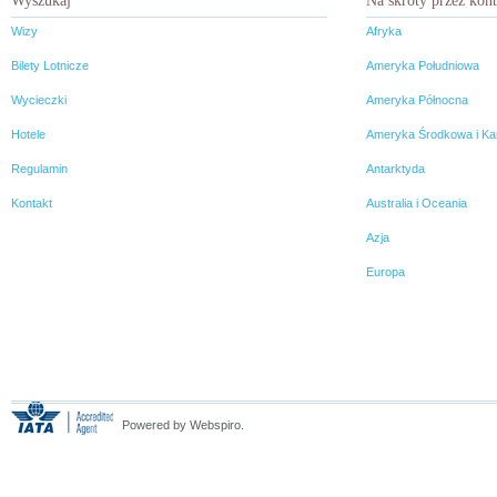
Wyszukaj
Na skróty przez kon
Wizy
Afryka
Bilety Lotnicze
Ameryka Południowa
Wycieczki
Ameryka Północna
Hotele
Ameryka Środkowa i Ka
Regulamin
Antarktyda
Kontakt
Australia i Oceania
Azja
Europa
Powered by Webspiro.