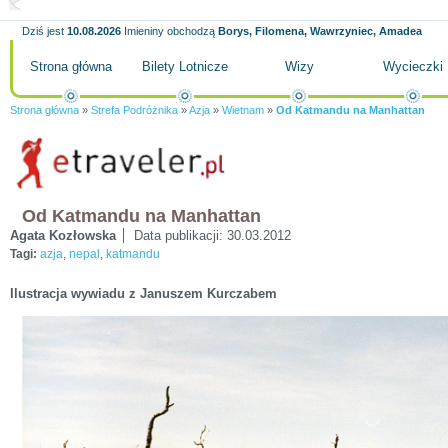
Dziś jest
10.08.2026
Imieniny obchodzą
Borys, Filomena, Wawrzyniec, Amadea
Strona główna
Bilety Lotnicze
Wizy
Wycieczki
Strona główna
»
Strefa Podróżnika
»
Azja
»
Wietnam
»
Od Katmandu na Manhattan
Od Katmandu na Manhattan
Agata Kozłowska
Data publikacji:
30.03.2012
Tagi:
azja
,
nepal
,
katmandu
Ilustracja wywiadu z Januszem Kurczabem