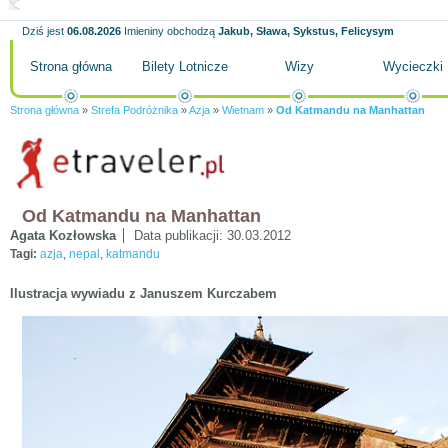
Dziś jest
06.08.2026
Imieniny obchodzą
Jakub, Sława, Sykstus, Felicysym
Strona główna
Bilety Lotnicze
Wizy
Wycieczki
Strona główna
»
Strefa Podróżnika
»
Azja
»
Wietnam
»
Od Katmandu na Manhattan
Od Katmandu na Manhattan
Agata Kozłowska
Data publikacji:
30.03.2012
Tagi:
azja
,
nepal
,
katmandu
Ilustracja wywiadu z Januszem Kurczabem