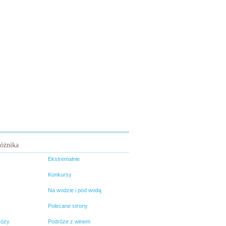
różnika
Ekstremalnie
Konkursy
Na wodzie i pod wodą
Polecane strony
róży
Podróże z winem