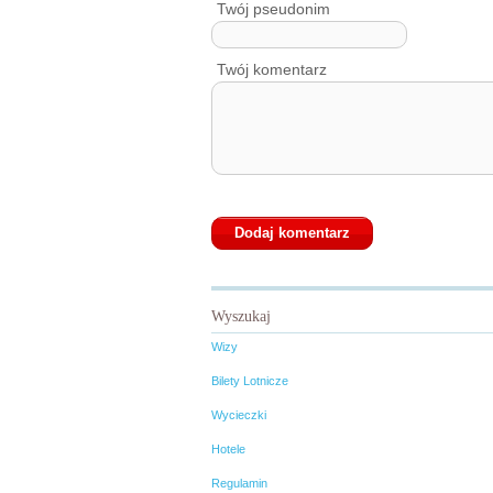
Twój pseudonim
Twój komentarz
Wyszukaj
Wizy
Bilety Lotnicze
Wycieczki
Hotele
Regulamin