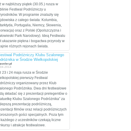
celem są Stany
ż w najbliższy piątek (30.05.) rusza w
Zjednoczone, które
blinie Festiwal Podróżniczy u
zamierzają przejechać
zyrodników. W programie znalazły się
wzdłuż i wszerz w
ajdowiska z całego świata: Kolumbia,
trakcie dwumiesięcznej
tarktyda, Portugalia, Niemcy, Słowenia,
eskapady.
orwacja) oraz z Polski (Opolszczyzna i
ałowieski Park Narodowy). Ideą Festiwalu
st ukazanie piękna i bogactwa przyrody w
rajnie różnych rejonach świata.
Festiwal Podróżniczy Klubu Szalonego
dróżnika w Środzie Wielkopolskiej
aveler.pl
.04.2014
ż 23 i 24 maja rusza w Środzie
elkopolskiej pierwszy Festiwal
dróżniczy organizowany przez Klub
alonego Podróżnika. Dwa dni festiwalowe
dą składać się z prezentacji prelegentów o
tatuetkę Klubu Szalonego Podróżnika” za
jlepszą prezentację podróżniczą,
ezentacji filmów oraz relacji podróżniczych
proszonych gości specjalnych. Poza tym
 każdego z uczestników czekają liczne
nkursy i atrakcje festiwalowe.