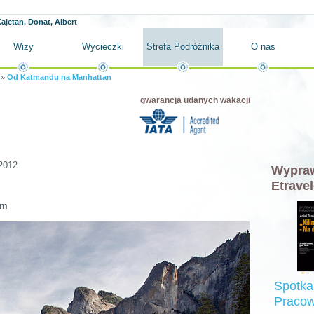
ajetan, Donat, Albert
Wizy
Wycieczki
Strefa Podróżnika
O nas
»
Od Katmandu na Manhattan
gwarancja udanych wakacji
2012
Wypraw
Etravel
em
Spotka
Pracow