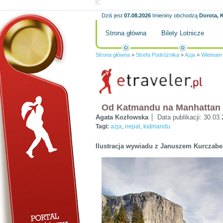
Dziś jest
07.08.2026
Imieniny obchodzą
Dorota, K
Strona główna
Bilety Lotnicze
Strona główna
»
Strefa Podróżnika
»
Azja
»
Wietnam
Od Katmandu na Manhattan
Agata Kozłowska
Data publikacji:
30.03.
Tagi:
azja
,
nepal
,
katmandu
Ilustracja wywiadu z Januszem Kurczab