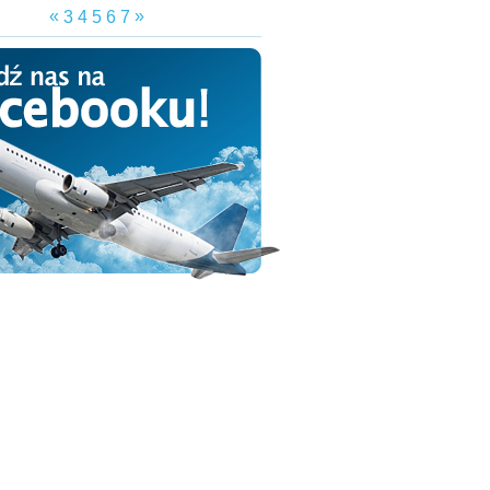
«
»
3
4
5
6
7