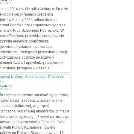
.03.2014
celem są Stany
Zjednoczone, które
 maja 2014 r. w Ośrodku Kultury w Środzie
zamierzają przejechać
elkopolskiej w ramach Średzkich
wzdłuż i wszerz w
jmików Kultury 2014 odbędzie się I
trakcie dwumiesięcznej
stiwal Podróżniczy zorganizowany przez
eskapady.
znański Klub Szalonego Podróżnika. W
mach Festiwalu przewidziane są przede
zystkim prelekcje podróżnicze,
ajdowiska, dyskusje i spotkania z
dróżnikami. Prelegenci przedstawią swoje
tychczasowe podróże po różnych
gionach świata i opowiedzą związane z
mi historie, przygody i wrażenia.
stiwal Kultury Kubańskiej – Fiesta de
ba
aveler.pl
.03.2014
śli chcecie na chwilę oderwać się od szarej
eczywistości i zagościć w zupełnie innej
zestrzeni kulturowej, w gorącej,
ztańczonej kubańskiej atmosferze, to macie
 temu świetną okazję – 7 kwietnia rusza we
ocławiu pierwsza edycja Fiesta de Cuba –
stiwalu Kultury Kubańskiej. Święto
raibów na Dolnym Śląsku potrwa do 13