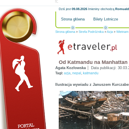
Dziś jest
09.08.2026
Imieniny obchodzą
Romuald,
Strona główna
Bilety Lotnicze
Strona główna
»
Strefa Podróżnika
»
Azja
»
Wietnam
Od Katmandu na Manhattan
Agata Kozłowska
Data publikacji:
30.03.
Tagi:
azja
,
nepal
,
katmandu
Ilustracja wywiadu z Januszem Kurczab