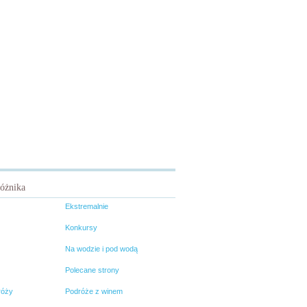
różnika
Ekstremalnie
Konkursy
Na wodzie i pod wodą
Polecane strony
róży
Podróże z winem