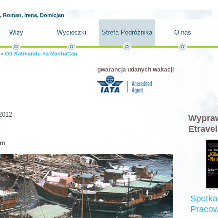
 Roman, Irena, Domicjan
Wizy
Wycieczki
Strefa Podróżnika
O nas
»
Od Katmandu na Manhattan
gwarancja udanych wakacji
2012
Wypraw
Etravel
em
Spotka
Pracow