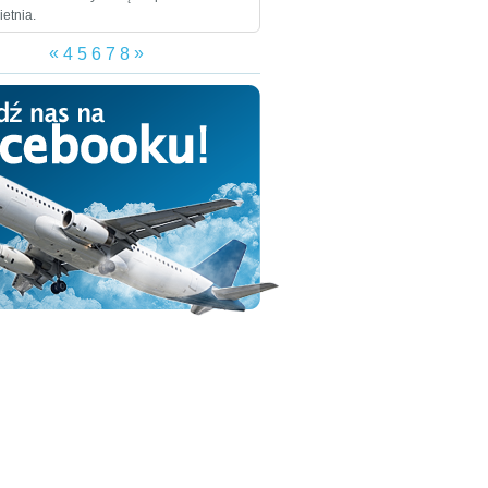
ietnia.
«
»
4
5
6
7
8