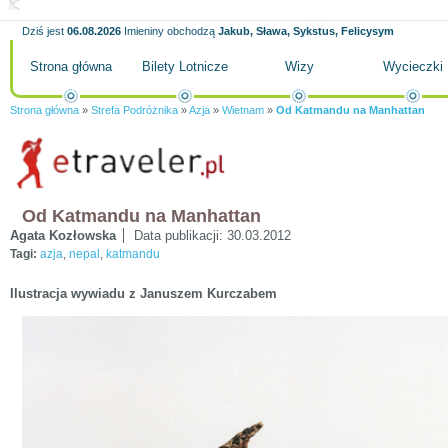
Dziś jest
06.08.2026
Imieniny obchodzą
Jakub, Sława, Sykstus, Felicysym
Strona główna
Bilety Lotnicze
Wizy
Wycieczki
Strona główna
»
Strefa Podróżnika
»
Azja
»
Wietnam
»
Od Katmandu na Manhattan
Od Katmandu na Manhattan
Agata Kozłowska
Data publikacji:
30.03.2012
Tagi:
azja
,
nepal
,
katmandu
Ilustracja wywiadu z Januszem Kurczabem