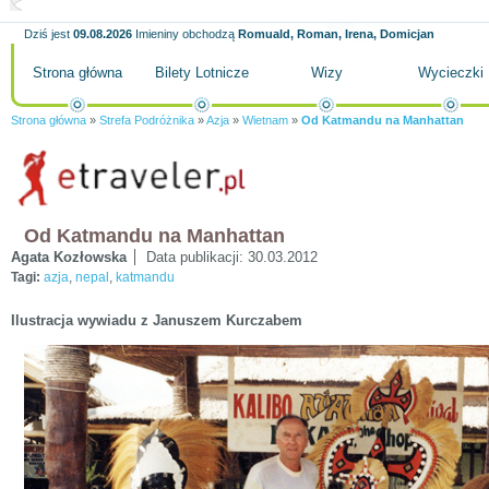
Dziś jest
09.08.2026
Imieniny obchodzą
Romuald, Roman, Irena, Domicjan
Strona główna
Bilety Lotnicze
Wizy
Wycieczki
Strona główna
»
Strefa Podróżnika
»
Azja
»
Wietnam
»
Od Katmandu na Manhattan
Od Katmandu na Manhattan
Agata Kozłowska
Data publikacji:
30.03.2012
Tagi:
azja
,
nepal
,
katmandu
Ilustracja wywiadu z Januszem Kurczabem