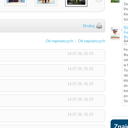
Za
Po
Kr
śc
Drukuj
Ró
Fe
Bu
Od najnowszych
Od najstarszych
Źr
25
Fe
14.07.26, 01:23
Bu
od
w 
14.07.26, 01:23
Tu
sk
kl
14.07.26, 01:23
do
ks
po
14.07.26, 01:23
Śr
14.07.26, 01:23