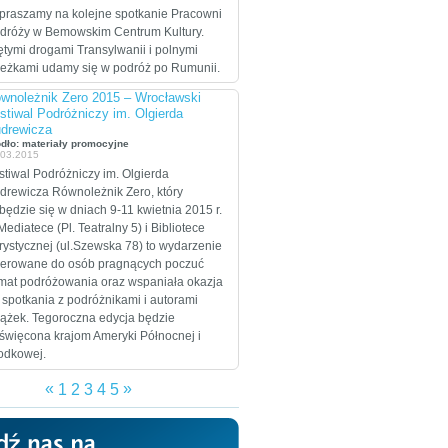
celem są Stany
praszamy na kolejne spotkanie Pracowni
Zjednoczone, które
dróży w Bemowskim Centrum Kultury.
zamierzają przejechać
ętymi drogami Transylwanii i polnymi
wzdłuż i wszerz w
ieżkami udamy się w podróż po Rumunii.
trakcie dwumiesięcznej
wnoleżnik Zero 2015 – Wrocławski
eskapady.
stiwal Podróżniczy im. Olgierda
drewicza
ódło: materiały promocyjne
.03.2015
stiwal Podróżniczy im. Olgierda
drewicza Równoleżnik Zero, który
będzie się w dniach 9-11 kwietnia 2015 r.
Mediatece (Pl. Teatralny 5) i Bibliotece
rystycznej (ul.Szewska 78) to wydarzenie
ierowane do osób pragnących poczuć
imat podróżowania oraz wspaniała okazja
 spotkania z podróżnikami i autorami
iążek. Tegoroczna edycja będzie
święcona krajom Ameryki Północnej i
odkowej.
«
»
1
2
3
4
5