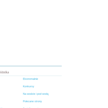
różnika
Ekstremalnie
Konkursy
Na wodzie i pod wodą
Polecane strony