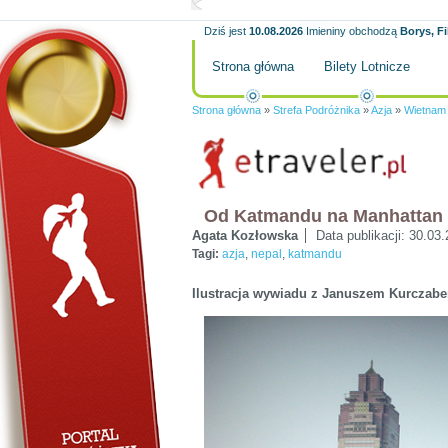
Dziś jest
10.08.2026
Imieniny obchodzą
Borys, F
Strona główna
Bilety Lotnicze
Strona główna
»
Strefa Podróżnika
»
Azja
»
Wietnam
Od Katmandu na Manhattan
Agata Kozłowska
Data publikacji:
30.03.
Tagi:
azja
,
nepal
,
katmandu
Ilustracja wywiadu z Januszem Kurczab