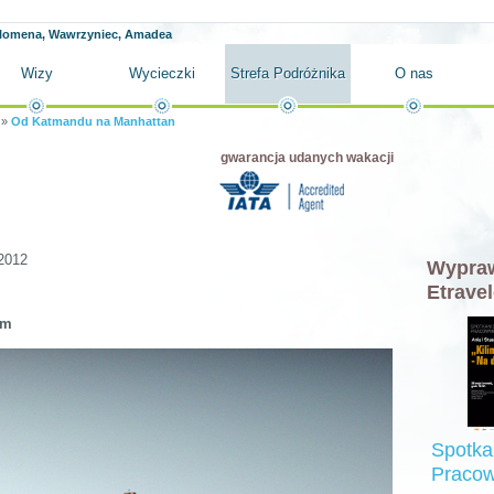
ilomena, Wawrzyniec, Amadea
Wizy
Wycieczki
Strefa Podróżnika
O nas
»
Od Katmandu na Manhattan
gwarancja udanych wakacji
2012
Wypraw
Etravel
em
Spotka
Pracow