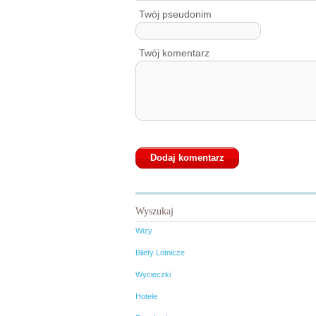
Twój pseudonim
Twój komentarz
Wyszukaj
Wizy
Bilety Lotnicze
Wycieczki
Hotele