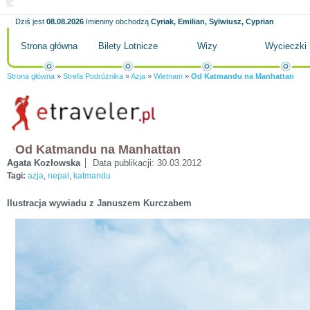
Dziś jest
08.08.2026
Imieniny obchodzą
Cyriak, Emilian, Sylwiusz, Cyprian
Strona główna
Bilety Lotnicze
Wizy
Wycieczki
Strona główna
»
Strefa Podróżnika
»
Azja
»
Wietnam
»
Od Katmandu na Manhattan
Od Katmandu na Manhattan
Agata Kozłowska
Data publikacji:
30.03.2012
Tagi:
azja
,
nepal
,
katmandu
Ilustracja wywiadu z Januszem Kurczabem