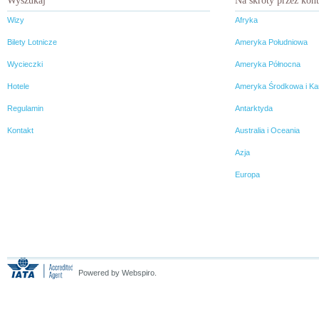
Wyszukaj
Na skróty przez kon
Wizy
Afryka
Bilety Lotnicze
Ameryka Południowa
Wycieczki
Ameryka Północna
Hotele
Ameryka Środkowa i Ka
Regulamin
Antarktyda
Kontakt
Australia i Oceania
Azja
Europa
Powered by Webspiro.