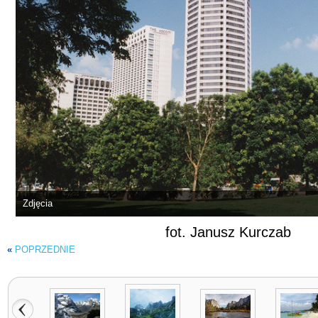
Zdjęcia
fot. Janusz Kurczab
«
POPRZEDNIE