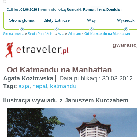
Dziś jest
09.08.2026
Imieniny obchodzą
Romuald, Roman, Irena, Domicjan
Strona główna
Bilety Lotnicze
Wizy
Wycieczki
Strona główna
»
Strefa Podróżnika
»
Azja
»
Wietnam
»
Od Katmandu na Manhattan
gwaranc
Od Katmandu na Manhattan
Agata Kozłowska
Data publikacji:
30.03.2012
Tagi:
azja
,
nepal
,
katmandu
Ilustracja wywiadu z Januszem Kurczabem