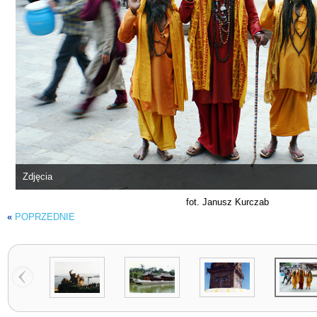
Zdjęcia
fot. Janusz Kurczab
«
POPRZEDNIE