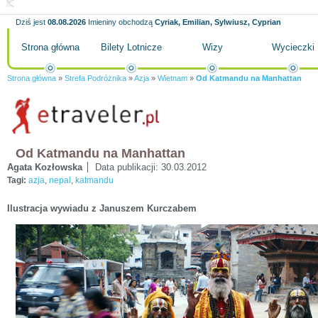
Dziś jest
08.08.2026
Imieniny obchodzą
Cyriak, Emilian, Sylwiusz, Cyprian
Strona główna
Bilety Lotnicze
Wizy
Wycieczki
Strona główna
»
Strefa Podróżnika
»
Azja
»
Wietnam
»
Od Katmandu na Manhattan
Od Katmandu na Manhattan
Agata Kozłowska
Data publikacji:
30.03.2012
Tagi:
azja
,
nepal
,
katmandu
Ilustracja wywiadu z Januszem Kurczabem