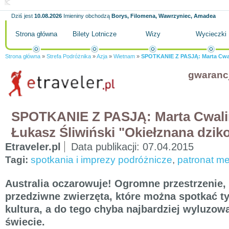
Dziś jest
10.08.2026
Imieniny obchodzą
Borys, Filomena, Wawrzyniec, Amadea
Strona główna
Bilety Lotnicze
Wizy
Wycieczki
Strona główna
»
Strefa Podróżnika
»
Azja
»
Wietnam
»
SPOTKANIE Z PASJĄ: Marta Cwalin
gwaranc
SPOTKANIE Z PASJĄ: Marta Cwalin
Łukasz Śliwiński "Okiełznana dziko
Etraveler.pl
Data publikacji:
07.04.2015
Tagi:
spotkania i imprezy podróżnicze
,
patronat me
Australia oczarowuje! Ogromne przestrzenie, 
przedziwne zwierzęta, które można spotkać t
kultura, a do tego chyba najbardziej wyluzowa
świecie.