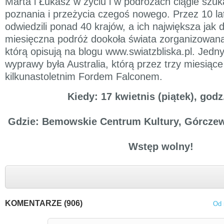
Marta i Łukasz w życiu i w podróżach ciągle szuka
poznania i przeżycia czegoś nowego. Przez 10 l
odwiedzili ponad 40 krajów, a ich największa jak 
miesięczna podróż dookoła świata zorganizowana
którą opisują na blogu www.swiatzbliska.pl. Jedn
wyprawy była Australia, którą przez trzy miesiące
kilkunastoletnim Fordem Falconem.
Kiedy: 17 kwietnis (piątek), godz
Gdzie: Bemowskie Centrum Kultury, Górcze
Wstęp wolny!
KOMENTARZE (906)
Od 