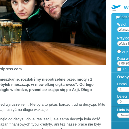
W
połącze
Wylot
Przylot
W je
Data w
ordpress.com
+/- 
Osoby
ieszkanie, rozdaliśmy niepotrzebne przedmioty i 1
Dorośli
obytek mieszcząc w niewielkiej ciężarówce”. Od tego
iągle w drodze, przemieszczając się po Azji. Długo
Dzieci
rzed wyruszeniem. Nie była to jakaś bardzo trudna decyzja. Miło
ą i ruszyć na długie wakacje.
Linia l
ęło od decyzji do jej realizacji, ale sama decyzja była dość
zań finansowych typu kredyty, ani też nasze prace nie były