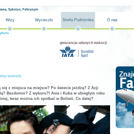
ława, Sykstus, Felicysym
Wizy
Wycieczki
Strefa Podróżnika
O nas
yboru
gwarancja udanych wakacji
stop wywiady
 się z miejsca na miejsce? Po świecie jeżdżą? Z Azji
ślą? Bezdomni? Z wyboru?! Asia i Kuba w ubiegłym roku
ej, teraz można ich spotkać w Boliwii. Co dalej?