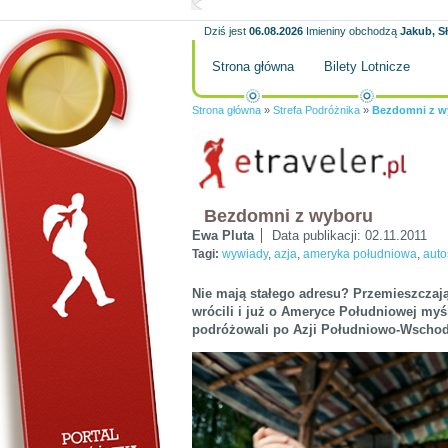
Dziś jest
06.08.2026
Imieniny obchodzą
Jakub, S
Strona główna
Bilety Lotnicze
Strona główna
»
Strefa Podróżnika
»
Bezdomni z w
Bezdomni z wyboru
Ewa Pluta
Data publikacji:
02.11.2011
Tagi:
wywiady
,
azja
,
ameryka południowa
,
auto
Nie mają stałego adresu? Przemieszczają
wrócili i już o Ameryce Południowej my
podróżowali po Azji Południowo-Wschodni