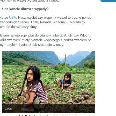
było nam to wszystko zostawić za sobą.
już na koncie dłuższe wypady?
lko po
USA
. Nasz najdłuższy wspólny wypad to trochę ponad
achodnich Stanów. Utah, Nevada, Arizona i Colorado to
zem nie doświadczyliśmy.
ździłam na wakacje albo do Stanów, albo do Anglii czy Włoch.
wilizowanych” miały niewiele wspólnego z podróżowaniem po
lnym stylem życia aż tak rzuca się w oczy.
Laos