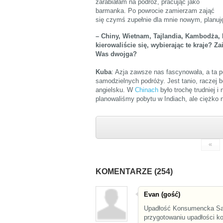
zarabiałam na podróż, pracując jako
barmanka. Po powrocie zamierzam zająć
się czymś zupełnie dla mnie nowym, planuję
– Chiny, Wietnam, Tajlandia, Kambodża, 
kierowaliście się, wybierając te kraje?
Was dwojga?
Kuba
: Azja zawsze nas fascynowała, a ta 
samodzielnych podróży. Jest tanio, raczej 
angielsku. W
Chinach
było trochę trudniej i
planowaliśmy pobytu w Indiach, ale ciężko
«
KOMENTARZE (254)
Evan (gość)
Upadłość Konsumencka San
przygotowaniu upadłości k