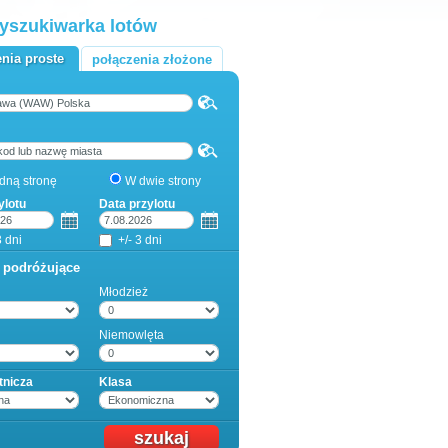
yszukiwarka lotów
nia proste
połączenia złożone
dną stronę
W dwie strony
ylotu
Data przylotu
3 dni
+/- 3 dni
 podróżujące
Młodzież
Niemowlęta
otnicza
Klasa