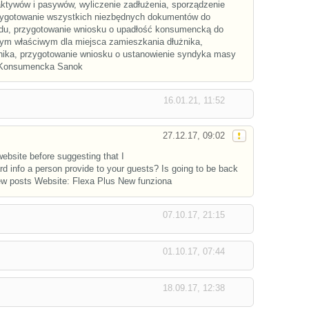
aktywów i pasywów, wyliczenie zadłużenia, sporządzenie
rzygotowanie wszystkich niezbędnych dokumentów do
sądu, przygotowanie wniosku o upadłość konsumencką do
ym właściwym dla miejsca zamieszkania dłużnika,
nika, przygotowanie wniosku o ustanowienie syndyka masy
ć Konsumencka Sanok
16.01.21, 11:52
27.12.17, 09:02
website before suggesting that I
rd info a person provide to your guests? Is going to be back
ew posts Website: Flexa Plus New funziona
07.10.17, 21:15
01.10.17, 07:44
18.09.17, 12:38