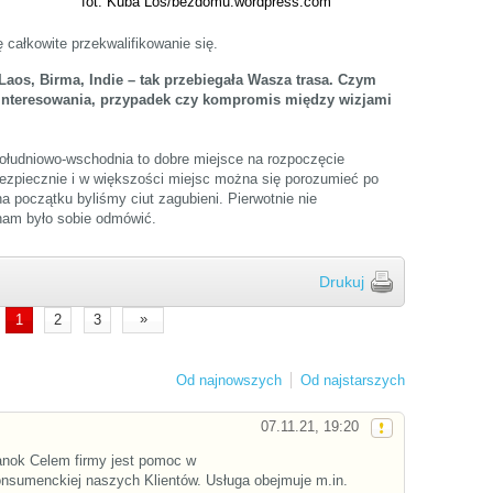
fot. Kuba Los/bezdomu.wordpress.com
 całkowite przekwalifikowanie się.
Laos, Birma, Indie – tak przebiegała Wasza trasa. Czym
 Zainteresowania, przypadek czy kompromis między wizjami
południowo-wschodnia to dobre miejsce na rozpoczęcie
bezpiecznie i w większości miejsc można się porozumieć po
 na początku byliśmy ciut zagubieni. Pierwotnie nie
 nam było sobie odmówić.
Drukuj
»
1
2
3
Od najnowszych
Od najstarszych
07.11.21, 19:20
ok Celem firmy jest pomoc w
onsumenckiej naszych Klientów. Usługa obejmuje m.in.