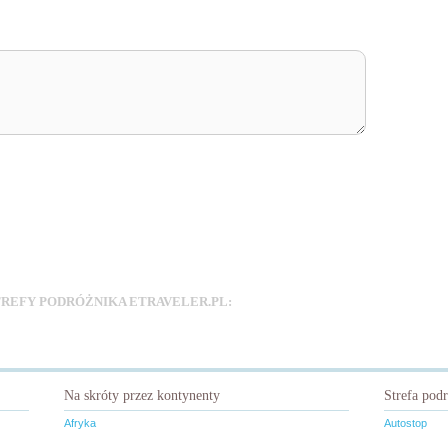
ka
Ameryka Południowa
Ameryka Północna
yka Środkowa i Karaiby
Antarktyda
Australia i Oceania
Azja
Autostop
Ekstremalnie
REFY PODRÓŻNIKA ETRAVELER.PL:
Industrial
Góry
óży
Podróże z winem
Podróżnicy
Rowery
Seksturystyka
a zakupowa
Turystyka zdrowotna
Wolontariat
Zainspiruj się!
Na skróty przez kontynenty
Strefa pod
Afryka
Autostop