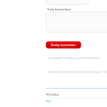
Twój komentarz
Afry
NA SKRÓTY PRZEZ KONTYNENTY:
Amer
Europa
ODWIEDŹ POSZCZEGÓLNE DZIAŁY ST
Na wodzie i pod wodą
Patronat
Praca w podr
Świat na talerzu
Turystyka religijna
Turystyk
Wyszukaj
Wizy