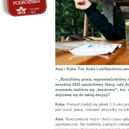
kalendarz
Asia i Kuba. Fot. Kuba Los//bezdomu.w
– „Rzuciliśmy pracę, wypowiedzieliśmy m
września 2010 opuściliśmy Stany, cały d
momentu staliście się „bezdomni”, tzn. c
dojrzewa się do takiej decyzji?
Kuba
: Pomysł zrodził się jakieś 1,5 roku p
jest rzucić pracę, zostawić wszystko za sob
Asia
: Rzeczywiście może i dużo czasu upłyn
spontaniczna. Nie mieliśmy żadnych zobowią