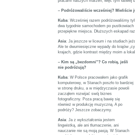
pracami naszych marzeń, więc tym łatwiej 
– Podróżowaliście wcześniej? Mieliście 
Kuba
: Wcześniej razem podróżowaliśmy ty
dwa tygodnie samochodem po pustkowiach z
przepiękne miejsca. Dłuższych eskapad ra
Asia
: Ja jeszcze w liceum i na studiach je
Ale te dwumiesięczne wypady do krajów „cy
krajach, gdzie kontrast między moim a loka
– Kim są „bezdomni”? Co robią, jeśli
nie podróżują?
Kuba
: W Polsce pracowałem jako grafik
komputerowy, w Stanach poszło to bardziej
w stronę druku, a w międzyczasie powoli
zacząłem rozwijać swój biznes
fotograficzny. Poza pracą bawię się
również w produkcję muzyczną. A po
podróży? Jeszcze zobaczymy.
Asia
: Ja z wykształcenia jestem
lingwistką, ale ani tłumaczenie, ani
nauczanie nie są moją pasją. W Stanach