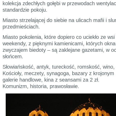
kolekcja zdechłych gołębi w przewodach wentyla
standardzie pokoju.
Miasto strzelającej do siebie na ulicach mafii i 
przedmieściach.
Miasto pokolenia, które dopiero co uciekło ze wsi
weekendy, z pięknymi kamienicami, których okn
zwyczajem biedoty – są zaklejane gazetami, w o
słońcem.
Słowiańskość, antyk, tureckość, romskość, wino, 
Kościoły, meczety, synagoga, bazary z krojonym 
galerie handlowe, kina z seansami za 2 zł.
Komunizm, historia, prawosławie.