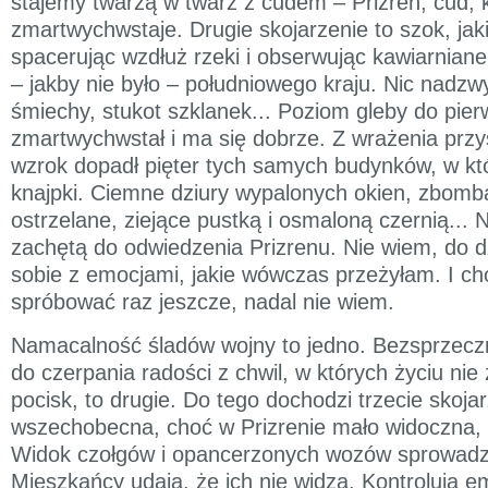
stajemy twarzą w twarz z cudem – Prizren, cud, 
zmartwychwstaje. Drugie skojarzenie to szok, jak
spacerując wzdłuż rzeki i obserwując kawiarnian
– jakby nie było – południowego kraju. Nic nadz
śmiechy, stukot szklanek... Poziom gleby do pier
zmartwychwstał i ma się dobrze. Z wrażenia prz
wzrok dopadł pięter tych samych budynków, w któ
knajpki. Ciemne dziury wypalonych okien, zbom
ostrzelane, ziejące pustką i osmaloną czernią... N
zachętą do odwiedzenia Prizrenu. Nie wiem, do d
sobie z emocjami, jakie wówczas przeżyłam. I ch
spróbować raz jeszcze, nadal nie wiem.
Namacalność śladów wojny to jedno. Bezsprzecz
do czerpania radości z chwil, w których życiu nie
pocisk, to drugie. Do tego dochodzi trzecie skoja
wszechobecna, choć w Prizrenie mało widoczna
Widok czołgów i opancerzonych wozów sprowadz
Mieszkańcy udają, że ich nie widzą. Kontrolują em