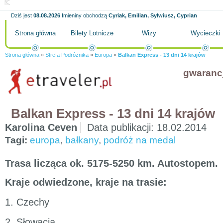
Dziś jest
08.08.2026
Imieniny obchodzą
Cyriak, Emilian, Sylwiusz, Cyprian
Strona główna
Bilety Lotnicze
Wizy
Wycieczki
Strona główna
»
Strefa Podróżnika
»
Europa
»
Balkan Express - 13 dni 14 krajów
gwaranc
Balkan Express - 13 dni 14 krajów
Karolina Ceven
Data publikacji:
18.02.2014
Tagi:
europa
,
bałkany
,
podróż na medal
Trasa licząca ok. 5175-5250 km. Autostopem.
Kraje odwiedzone, kraje na trasie:
1. Czechy
2. Słowacja