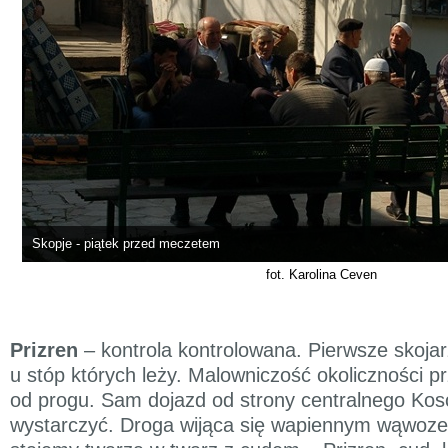
Skopje - piątek przed meczetem
fot. Karolina Ceven
Prizren
– kontrola kontrolowana. Pierwsze skojar
u stóp których leży. Malowniczość okoliczności p
od progu. Sam dojazd od strony centralnego Ko
wystarczyć. Droga wijąca się wapiennym wąwozem