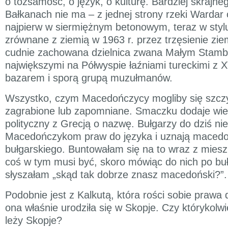
o tożsamość, o język, o kulturę. Bardziej skrajne
Bałkanach nie ma – z jednej strony rzeki Wardar
najpierw w siermiężnym betonowym, teraz w stylu
zrównane z ziemią w 1963 r. przez trzęsienie ziem
cudnie zachowana dzielnica zwana Małym Stamb
największymi na Półwyspie łaźniami tureckimi z 
bazarem i sporą grupą muzułmanów.
Wszystko, czym Macedończycy mogliby się szczy
zagrabione lub zapomniane. Smaczku dodaje wiel
polityczny z Grecją o nazwę. Bułgarzy do dziś nie
Macedończykom praw do języka i uznają macedoń
bułgarskiego. Buntowałam się na to wraz z miesz
coś w tym musi być, skoro mówiąc do nich po bu
słyszałam „skąd tak dobrze znasz macedoński?”.
Podobnie jest z Kalkutą, która rości sobie prawa 
ona właśnie urodziła się w Skopje. Czy którykolw
leży Skopje?