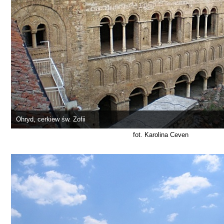
Ohryd, cerkiew św. Zofii
fot. Karolina Ceven