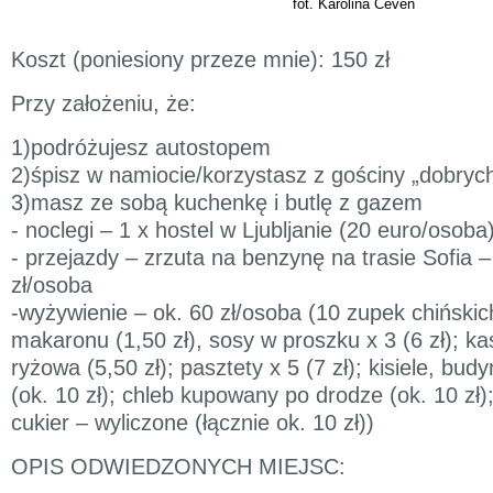
fot. Karolina Ceven
Koszt (poniesiony przeze mnie): 150 zł
Przy założeniu, że:
1)podróżujesz autostopem
2)śpisz w namiocie/korzystasz z gościny „dobrych
3)masz ze sobą kuchenkę i butlę z gazem
- noclegi – 1 x hostel w Ljubljanie (20 euro/osoba
- przejazdy – zrzuta na benzynę na trasie Sofia –
zł/osoba
-wyżywienie – ok. 60 zł/osoba (10 zupek chińskich
makaronu (1,50 zł), sosy w proszku x 3 (6 zł); k
ryżowa (5,50 zł); pasztety x 5 (7 zł); kisiele, bud
(ok. 10 zł); chleb kupowany po drodze (ok. 10 zł)
cukier – wyliczone (łącznie ok. 10 zł))
OPIS ODWIEDZONYCH MIEJSC: