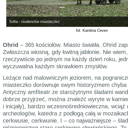
Sofia - studenckie miasteczko
fot. Karolina Ceven
Ohrid
– 365 kościołów. Miasto światła. Ohrid zapi
Zwłaszcza wiosną, gdy kwitną jabłonie. Nie wiem,
rzeczywiście po jednym na każdy dzień roku, jed
wyczuwalna każdym skrawkiem zmysłów.
Leżące nad malowniczym jeziorem, na pograniczu
miasteczko dorównuje swym historyzmem chyb
Antyczny amfiteatr ze starożytnymi śladami wand
dobrze przyjrzeć, można znaleźć wyryte w kamie
i inicjały), bardzo wczesnośredniowieczna, wcią
archeologów, katedra z podłogą całą w mozaikac
cerkwusie, cerkwunie. I – co najważniejsze – ślad
piśmiennictwa staro-cerkiewno-słowiańskiego. To 