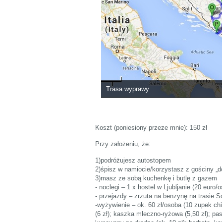
Trasa wyprawy
Koszt (poniesiony przeze mnie): 150 zł
Przy założeniu, że:
1)podróżujesz autostopem
2)śpisz w namiocie/korzystasz z gościny „d
3)masz ze sobą kuchenkę i butlę z gazem
- noclegi – 1 x hostel w Ljubljanie (20 euro/
- przejazdy – zrzuta na benzynę na trasie So
-wyżywienie – ok. 60 zł/osoba (10 zupek chi
(6 zł); kaszka mleczno-ryżowa (5,50 zł); pasz