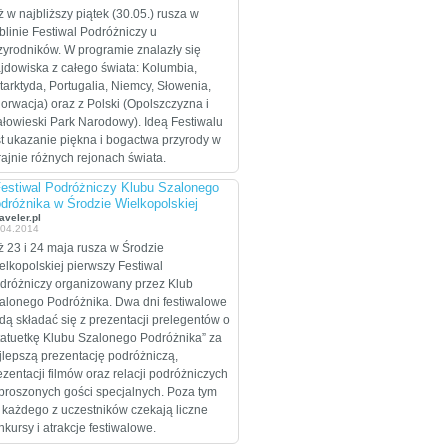
celem są Stany
ż w najbliższy piątek (30.05.) rusza w
Zjednoczone, które
blinie Festiwal Podróżniczy u
zamierzają przejechać
zyrodników. W programie znalazły się
wzdłuż i wszerz w
ajdowiska z całego świata: Kolumbia,
trakcie dwumiesięcznej
tarktyda, Portugalia, Niemcy, Słowenia,
eskapady.
orwacja) oraz z Polski (Opolszczyzna i
ałowieski Park Narodowy). Ideą Festiwalu
st ukazanie piękna i bogactwa przyrody w
rajnie różnych rejonach świata.
Festiwal Podróżniczy Klubu Szalonego
dróżnika w Środzie Wielkopolskiej
aveler.pl
.04.2014
ż 23 i 24 maja rusza w Środzie
elkopolskiej pierwszy Festiwal
dróżniczy organizowany przez Klub
alonego Podróżnika. Dwa dni festiwalowe
dą składać się z prezentacji prelegentów o
tatuetkę Klubu Szalonego Podróżnika” za
jlepszą prezentację podróżniczą,
ezentacji filmów oraz relacji podróżniczych
proszonych gości specjalnych. Poza tym
 każdego z uczestników czekają liczne
nkursy i atrakcje festiwalowe.