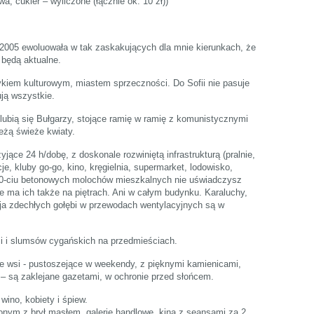
a, cukier – wyliczone (łącznie ok. 10 zł))
005 ewoluowała w tak zaskakujących dla mnie kierunkach, że
 będą aktualne.
kiem kulturowym, miastem sprzeczności. Do Sofii nie pasuje
ją wszystkie.
hlubią się Bułgarzy, stojące ramię w ramię z komunistycznymi
eżą świeże kwiaty.
jące 24 h/dobę, z doskonale rozwiniętą infrastrukturą (pralnie,
cje, kluby go-go, kino, kręgielnia, supermarket, lodowisko,
0-ciu betonowych molochów mieszkalnych nie uświadczysz
ie ma ich także na piętrach. Ani w całym budynku. Karaluchy,
ja zdechłych gołębi w przewodach wentylacyjnych są w
fii i slumsów cygańskich na przedmieściach.
 ze wsi - pustoszejące w weekendy, z pięknymi kamienicami,
 są zaklejane gazetami, w ochronie przed słońcem.
ino, kobiety i śpiew.
onym z brył masłem, galerie handlowe, kina z seansami za 2