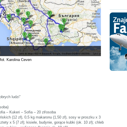
fot. Karolina Ceven
obrych ludzi”
osoba)
fia – Kukeri – Sofia – 20 zł/osoba
ńskich (12 zł), 0,5 kg makaronu (1,50 zł), sosy w proszku x 3
tety x 5 (7 zł); kisiele, budynie, gorące kubki (ok. 10 zł); chleb