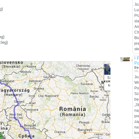
Ju
g)
Lu
Pr
sl
An
Ch
eg)
Bi
cleg)
je
sk
I 
Po
Etr
28
Ju
Wi
Po
Sz
bę
„S
na
pr
za
na
ko