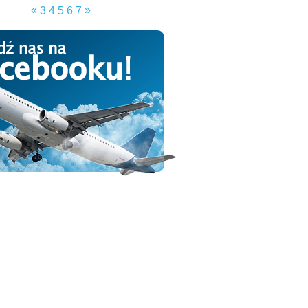
«
»
3
4
5
6
7