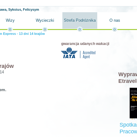
ława, Sykstus, Felicysym
Wizy
Wycieczki
Strefa Podróżnika
O nas
n Express - 13 dni 14 krajów
gwarancja udanych wakacji
krajów
014
Wypraw
Etravel
pem.
Spotka
Pracow