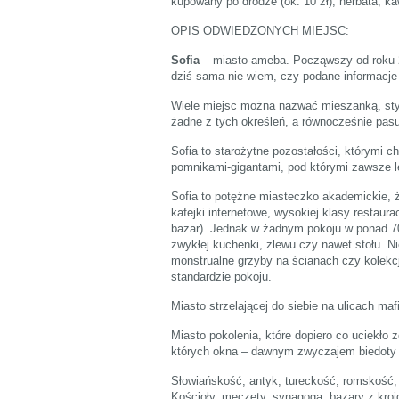
kupowany po drodze (ok. 10 zł); herbata, kaw
OPIS ODWIEDZONYCH MIEJSC:
Sofia
– miasto-ameba. Począwszy od roku 2
dziś sama nie wiem, czy podane informacje
Wiele miejsc można nazwać mieszanką, sty
żadne z tych określeń, a równocześnie pasu
Sofia to starożytne pozostałości, którymi c
pomnikami-gigantami, pod którymi zawsze l
Sofia to potężne miasteczko akademickie, ży
kafejki internetowe, wysokiej klasy restaura
bazar). Jednak w żadnym pokoju w ponad 7
zwykłej kuchenki, zlewu czy nawet stołu. N
monstrualne grzyby na ścianach czy kolekc
standardzie pokoju.
Miasto strzelającej do siebie na ulicach ma
Miasto pokolenia, które dopiero co uciekło
których okna – dawnym zwyczajem biedoty –
Słowiańskość, antyk, tureckość, romskość, w
Kościoły, meczety, synagoga, bazary z kroj