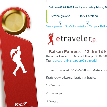
Dziś jest
06.08.2026
Imieniny obchodzą
Jakub, S
Strona główna
Bilety Lotnicze
Strona główna
»
Strefa Podróżnika
»
Europa
»
Balka
Balkan Express - 13 dni 14 
Karolina Ceven
Data publikacji:
18.02.2
Tagi:
europa
,
bałkany
,
podróż na medal
Trasa licząca ok. 5175-5250 km. Autosto
Kraje odwiedzone, kraje na trasie:
1. Czechy
2. Słowacja
3. Węgry