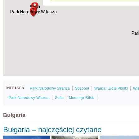
Sofia
Park Narodowy Witosza
Par
MIEJSCA
Park Narodowy Stranża
Sozopol
Warna i Złote Piaski
Wie
Park-Narodowy-Witosza
Sofia
Monastyr Rilski
Bułgaria
Bułgaria – najczęściej czytane