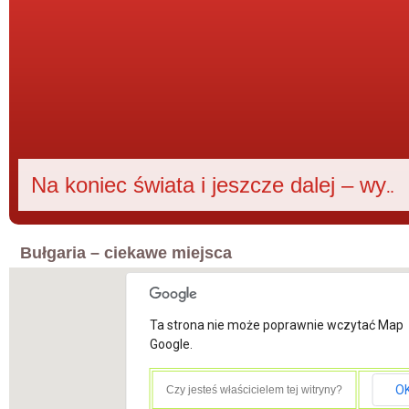
Na koniec świata i jeszcze dalej – wywiad z Krzysztofem Kamińskim
Bułgaria – ciekawe miejsca
Ta strona nie może poprawnie wczytać Map
Google.
Wielkie Tyrnowo
O
Czy jesteś właścicielem tej witryny?