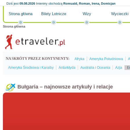
Dziś jest
09.08.2026
Imieniny obchodzą
Romuald, Roman, Irena, Domicjan
Strona główna
Bilety Lotnicze
Wizy
Wycieczki
Strona główna
NA SKRÓTY PRZEZ KONTYNENTY:
Afryka
Ameryka Południowa
A
Ameryka Środkowa i Karaiby
Antarktyda
Australia i Oceania
Azja
E
Bułgaria – najnowsze artykuły i relacje